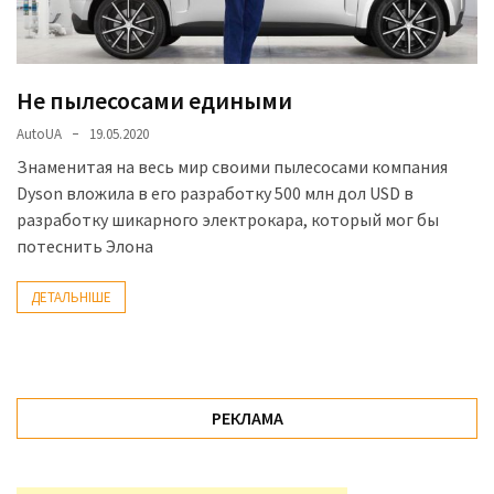
доступний
з
п’ятьма
Не пылесосами едиными
різними
двигунами
AutoUA
19.05.2020
Знаменитая на весь мир своими пылесосами компания
У
Dyson вложила в его разработку 500 млн дол USD в
рф
разработку шикарного электрокара, который мог бы
почали
потеснить Элона
масово
шукати
ДЕТАЛЬНІШЕ
в
інтернеті
“як
злити
РЕКЛАМА
бензин”
Scania