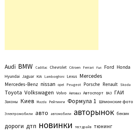
BMW
Audi
Ford
Honda
Chevrolet
Citroen
Ferrari
Cadillac
Fiat
Mercedes
Hyundai
Lexus
Jaguar
KIA
Lamborghini
nissan
Mercedes-Benz
Porsche
Renault
Peugeot
Skoda
opel
Toyota
Volkswagen
ГАИ
Volvo
Автоспорт
Автоваз
ВАЗ
Киев
Формула 1
Шпионские фото
Законы
Рейтинги
Маzda
авторынок
авто
бензин
Электромобили
автомобили
новинки
дтп
дороги
тюнинг
тест драйв