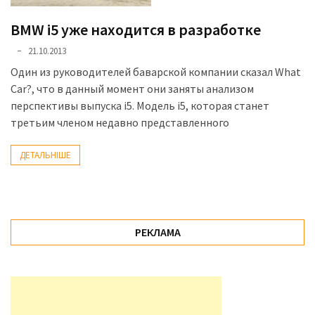
доступний
BMW i5 уже находится в разработке
з
п’ятьма
21.10.2013
різними
Один из руководителей баварской компании сказал What
двигунами
Car?, что в данный момент они заняты анализом
перспективы выпуска i5. Модель i5, которая станет
У
третьим членом недавно представленного
рф
почали
ДЕТАЛЬНІШЕ
масово
шукати
в
інтернеті
РЕКЛАМА
“як
злити
бензин”
Scania