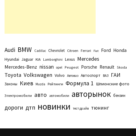
BMW
Audi
Ford
Honda
Chevrolet
Citroen
Ferrari
Cadillac
Fiat
Mercedes
Hyundai
Lexus
Jaguar
KIA
Lamborghini
nissan
Mercedes-Benz
Porsche
Renault
Peugeot
Skoda
opel
Toyota
Volkswagen
ГАИ
Volvo
Автоспорт
Автоваз
ВАЗ
Киев
Формула 1
Шпионские фото
Законы
Рейтинги
Маzda
авторынок
авто
бензин
Электромобили
автомобили
новинки
дтп
дороги
тюнинг
тест драйв