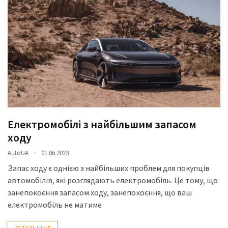
представила
найсучасніші
вантажівки
для
військових
Нова
Honda
Prelude:
гібридний
камбек
Електромобілі з найбільшим запасом
ходу
AutoUA
01.06.2023
MOST
USED
Запас ходу є однією з найбільших проблем для покупців
CATEGORIES
автомобілів, які розглядають електромобіль. Це тому, що
занепокоєння запасом ходу, занепокоєння, що ваш
Новинки
електромобіль не матиме
авто
(6 037)