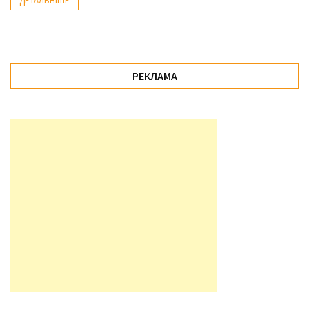
ДЕТАЛЬНІШЕ
Історії
(3 678)
РЕКЛАМА
Тюнинг
і
спорт
(733)
Події
(521)
Автовласнику
(474)
Автозакон
(370)
Автошоу