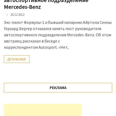
Mercedes-Benz
доступний
з
20.12.2012
п’ятьма
Экс-пилот Формулы-1 и бывший напарник Айртона Сенны
різними
Герхард Бергер отказался занять пост руководителя
двигунами
автоспортивного подразделения Mercedes-Benz. Об этом
австриец рассказал в беседе с
У
корреспондентом Autosport. «Нет,
рф
почали
ДЕТАЛЬНІШЕ
масово
шукати
в
інтернеті
“як
РЕКЛАМА
злити
бензин”
Scania