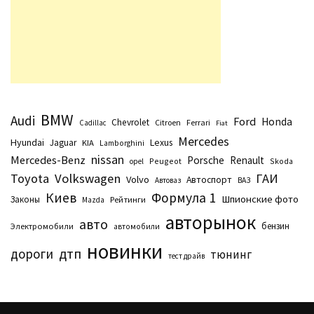
BMW
Audi
Ford
Honda
Chevrolet
Citroen
Ferrari
Cadillac
Fiat
Mercedes
Hyundai
Lexus
Jaguar
KIA
Lamborghini
nissan
Mercedes-Benz
Porsche
Renault
Peugeot
Skoda
opel
Toyota
Volkswagen
ГАИ
Volvo
Автоспорт
Автоваз
ВАЗ
Киев
Формула 1
Шпионские фото
Законы
Рейтинги
Маzda
авторынок
авто
бензин
Электромобили
автомобили
новинки
дтп
дороги
тюнинг
тест драйв