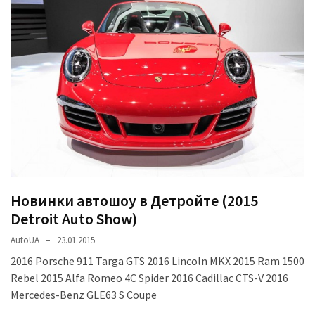
представила
найсучасніші
вантажівки
для
військових
Нова
Honda
Prelude:
гібридний
камбек
Новинки автошоу в Детройте (2015
Detroit Auto Show)
MOST
USED
AutoUA
23.01.2015
CATEGORIES
2016 Porsche 911 Targa GTS 2016 Lincoln MKX 2015 Ram 1500
Rebel 2015 Alfa Romeo 4C Spider 2016 Cadillac CTS-V 2016
Новинки
Mercedes-Benz GLE63 S Coupe
авто
(6 037)