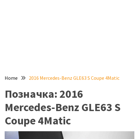
доступний
з
п’ятьма
різними
двигунами
У
рф
почали
масово
Home
2016 Mercedes-Benz GLE63 S Coupe 4Matic
шукати
в
Позначка:
2016
інтернеті
“як
Mercedes-Benz GLE63 S
злити
Coupe 4Matic
бензин”
Scania