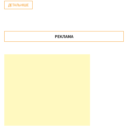
ДЕТАЛЬНІШЕ
Історії
(3 678)
Тюнинг
РЕКЛАМА
і
спорт
(733)
Події
(521)
Автовласнику
(474)
Автозакон
(370)
Автошоу