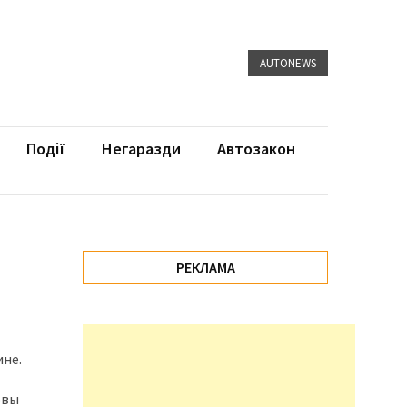
AUTONEWS
Події
Негаразди
Автозакон
РЕКЛАМА
не.
овы