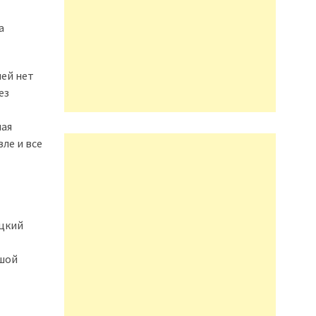
а
лей нет
ез
лая
ле и все
ацкий
ьшой