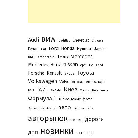
BMW
Audi
Chevrolet
Citroen
Cadillac
Ford
Honda
Hyundai
Jaguar
Ferrari
Fiat
Mercedes
Lexus
KIA
Lamborghini
nissan
Mercedes-Benz
Peugeot
opel
Toyota
Porsche
Renault
Skoda
Volkswagen
Volvo
Автоспорт
Автоваз
Киев
ГАИ
Законы
Рейтинги
ВАЗ
Маzda
Формула 1
Шпионские фото
авто
Электромобили
автомобили
авторынок
дороги
бензин
новинки
дтп
тест драйв