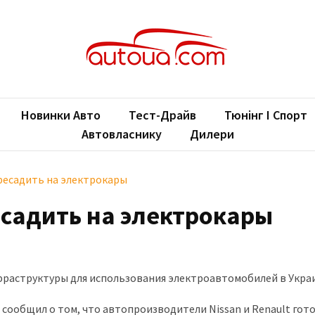
oUA.com
ільні новини
Новинки Авто
Тест-Драйв
Тюнінг І Спорт
Автовласнику
Дилери
ресадить на электрокары
есадить на электрокары
раструктуры для использования электроавтомобилей в Украи
ообщил о том, что автопроизводители Nissan и Renault гот