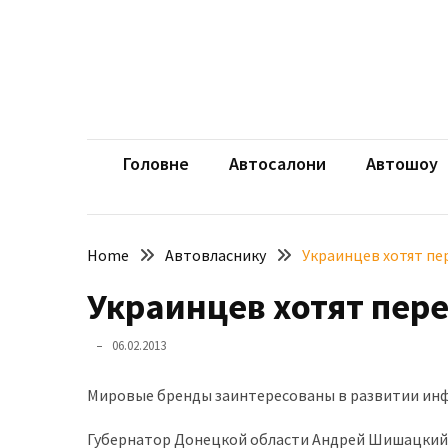
Skip
Skip
to
to
content
content
НЕДАВНІ
ЗАПИСИ
aut
Автомоб
Розкішний
і
Головне
Автосалони
Автошоу
потужний:
електромобіль
Bentley
Home
Автовласнику
Украинцев хотят пе
Torcal
Украинцев хотят пер
Нарешті
презентували
06.02.2013
новий
BMW
Мировые бренды заинтересованы в развитии инф
X5
Neue
Губернатор Донецкой области Андрей Шишацкий с
Klasse