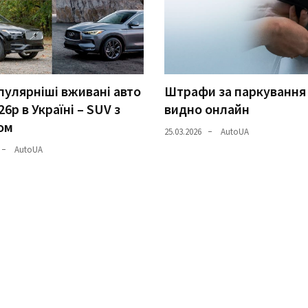
улярніші вживані авто
Штрафи за паркування
26р в Україні – SUV з
видно онлайн
ом
25.03.2026
AutoUA
AutoUA