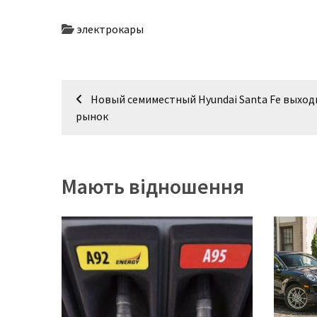
представила
найсучасніші
электрокары
вантажівки
для
військових
Навігація
Новый семиместный Hyundai Santa Fe выход
Нова
записів
рынок
Honda
Prelude:
гібридний
камбек
Мають відношення
MOST
USED
CATEGORIES
Новинки
авто
(6 037)