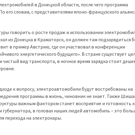
лектромобилей в Донецкой области, после чего программа
 По его словам, с представителями японо-французского альянс
ктуры говорить о росте продаж и использовании электромоби
ехал из Донецка в Краматорск, он должен там подзарядиться б
вит в пример Австрию, где он участвовал в конференции
йчивого энергетического будущего». В стране существует це
и чистый вид транспорта, в ночное время зарядка стоит дешев
уровне.
одходе к вопросу, электроавтомобили будут востребованы на
внедрения программы в жизнь, чиновник не знает. Также Шиш
руктуры важным фактором станет восприятие и готовность к
м губернатора, в головах наших людей автомобиль – это бол
ля перехода на электрокары.