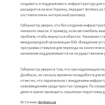
создавать и поддерживать инфраструктуру для э
доступний
расширится на всю Украину, передает donbass.ua.
з
состоялся очень интересный разговор.
п’ятьма
різними
Губернатор уверен, что без создания инфрастру
двигунами
никакого смысла. К примеру, если автомобиль вы
проблем, чтобы вернуться обратно. Чиновник ста
У
международной организации R20 «Внедрение усто
рф
программа стимулов для перехода на экологическ
почали
начинания поддерживаются на государственном 
масово
шукати
в
Губернатор уверен в том, что при надлежащем п
інтернеті
Донбассе, но сколько времени понадобится для 
“як
отметил, что параллельно с внедрением инфраст
злити
нововведениям среди простых граждан. По слова
бензин”
джип и нужно проводить серьезную подготовку д
Scania
Источник:
donbass.ua