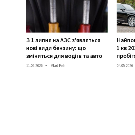
Історії
(3 678)
Тюнинг
З 1 липня на АЗС з’являться
Найпоп
і
нові види бензину: що
1 кв 20
спорт
зміниться для водіїв та авто
пробіг
(733)
11.06.2026
Vlad Fish
04.05.2026
Події
(521)
Автовласнику
(474)
Автозакон
(370)
Автошоу