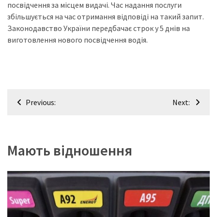
посвідчення за місцем видачі. Час надання послуги
збільшується на час отримання відповіді на такий запит.
Законодавство України передбачає строк у 5 днів на
виготовлення нового посвідчення водія.
Навігація
Previous:
Next:
записів
Мають відношення