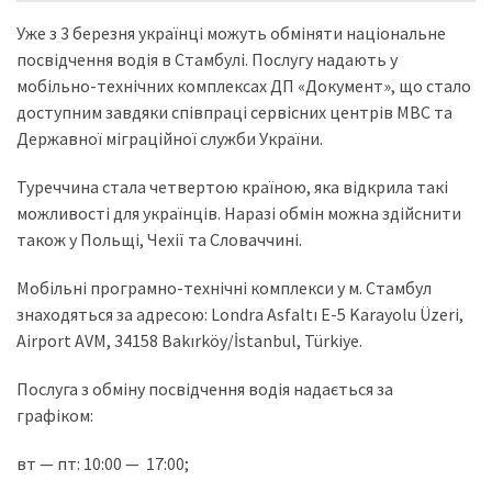
Уже з 3 березня українці можуть обміняти національне
Історії
посвідчення водія в Стамбулі. Послугу надають у
(3 678)
мобільно-технічних комплексах ДП «Документ», що стало
доступним завдяки співпраці сервісних центрів МВС та
Тюнинг
Державної міграційної служби України.
і
спорт
Туреччина стала четвертою країною, яка відкрила такі
(733)
можливості для українців. Наразі обмін можна здійснити
також у Польщі, Чехії та Словаччині.
Події
(521)
Мобільні програмно-технічні комплекси у м. Стамбул
знаходяться за адресою: Londra Asfaltı E-5 Karayolu Üzeri,
Автовласнику
Airport AVM, 34158 Bakırköy/İstanbul, Türkiye.
(474)
Послуга з обміну посвідчення водія надається за
Автозакон
графіком:
(370)
вт — пт: 10:00 — 17:00;
Автошоу