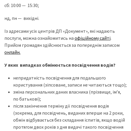
(358)
сб: 10:00 — 15:30;
Головне
нд, пн — вихідні.
(324)
Із адресами усіх центрів ДП «Документ», які надають
Тест-
послуги, можна ознайомитись на
офіційному сайті
.
драйв
Прийом громадян здійснюється за попереднім записом
(212)
онлайн.
Без
У яких випадках обмінюється посвідчення водія?
рубрики
непридатність посвідчення для подальшого
(142)
користування (зіпсоване, записи не читаються тощо);
зміна персональних даних власника (прізвище, ім’я,
по батькові);
після закінчення терміну дії посвідчення водія
(зокрема, для посвідчень, виданих вперше на 2 роки,
обмін відбувається без складання іспитів, якщо водій
протягом двох років з дня видачі такого посвідчення