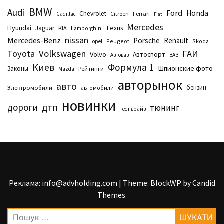
BMW
Audi
Ford
Honda
Chevrolet
Citroen
Ferrari
Cadillac
Fiat
Mercedes
Hyundai
Lexus
Jaguar
KIA
Lamborghini
nissan
Mercedes-Benz
Porsche
Renault
Peugeot
Skoda
opel
Toyota
Volkswagen
ГАИ
Volvo
Автоспорт
Автоваз
ВАЗ
Киев
Формула 1
Шпионские фото
Законы
Рейтинги
Маzda
авторынок
авто
бензин
Электромобили
автомобили
новинки
дтп
дороги
тюнинг
тест драйв
Реклама: info@advholding.com
|
Theme: BlockWP by
Candid
Themes
.
Пошук: