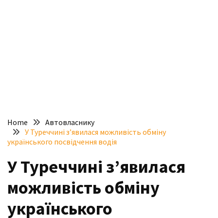
доступний
з
п’ятьма
різними
двигунами
У
рф
почали
масово
Home
Автовласнику
шукати
У Туреччині з’явилася можливість обміну
в
українського посвідчення водія
інтернеті
У Туреччині з’явилася
“як
злити
можливість обміну
бензин”
українського
Scania