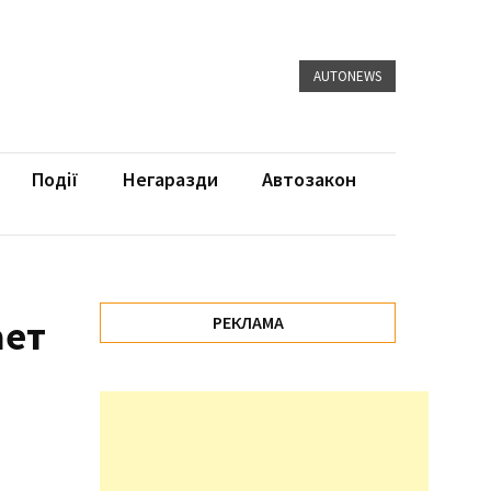
AUTONEWS
Події
Негаразди
Автозакон
ает
РЕКЛАМА