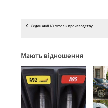
Історії
(3 678)
Навігація
Седан Audi A3 готов к производству
Тюнинг
записів
і
спорт
(733)
Мають відношення
Події
(521)
Автовласнику
(474)
Автозакон
(370)
Автошоу