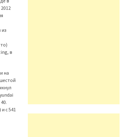
де в
 2012
ля
 из
вто)
ing, в
и на
 шестой
мкнул
yundai
 40.
и с 541