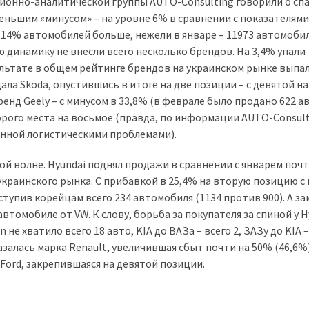
ионно-аналитической группы AUTO-Consulting говорили о спа
еньшим «минусом» – на уровне 6% в сравнении с показателями
 14% автомобилей больше, нежели в январе – 11973 автомоби
 динамику не внесли всего несколько брендов. На 3,4% упали
льтате в общем рейтинге брендов на украинском рынке выпал
ала Skoda, опустившись в итоге на две позиции – с девятой на
енд Geely – с минусом в 33,8% (в феврале было продано 622 а
орого места на восьмое (правда, по информации AUTO-Consult
анной логистическими проблемами).
ой волне. Hyundai поднял продажи в сравнении с январем почт
украинского рынка. С прибавкой в 25,4% на вторую позицию с
тупив корейцам всего 234 автомобиля (1134 против 900). А за
автомобиле от VW. К слову, борьба за покупателя за спиной у H
не хватило всего 18 авто, KIA до ВАЗа – всего 2, ЗАЗу до KIA –
залась марка Renault, увеличившая сбыт почти на 50% (46,6%) 
Ford, закрепившаяся на девятой позиции.