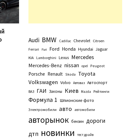
ий
ю
BMW
Audi
Chevrolet
Citroen
Cadillac
Ford
Honda
Hyundai
Jaguar
Ferrari
Fiat
Mercedes
Lexus
KIA
Lamborghini
nissan
Mercedes-Benz
Peugeot
opel
Toyota
Porsche
Renault
Skoda
Volkswagen
Volvo
Автоспорт
Автоваз
Киев
ГАИ
Законы
Рейтинги
ВАЗ
Маzda
Формула 1
Шпионские фото
авто
Электромобили
автомобили
авторынок
дороги
бензин
новинки
дтп
тест драйв