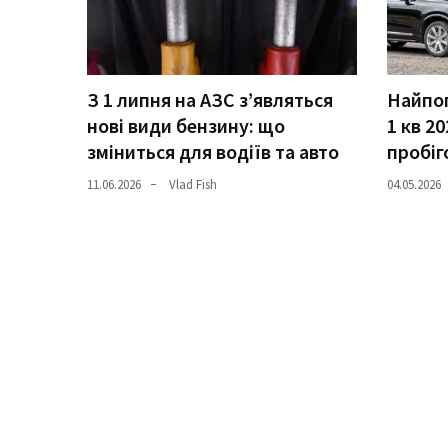
(358)
Головне
(324)
З 1 липня на АЗС з’являться
Найпоп
нові види бензину: що
1 кв 20
Тест-
зміниться для водіїв та авто
пробіг
драйв
(212)
11.06.2026
Vlad Fish
04.05.2026
Без
рубрики
(142)