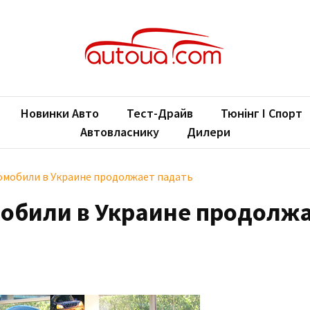
oUA.com
ільні новини
Новинки Авто
Тест-Драйв
Тюнінг І Спорт
Автовласнику
Дилери
омобили в Украине продолжает падать
мобили в Украине продолж