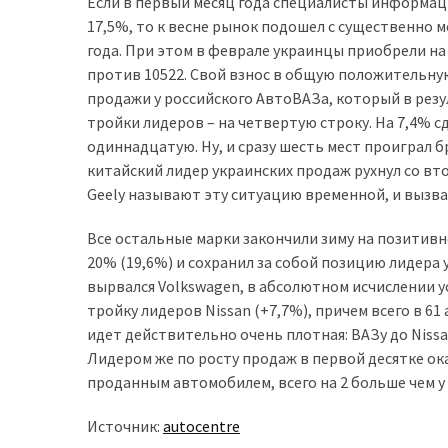
представила
Если в первый месяц года специалисты информац
найсучасніші
17,5%, то к весне рынок подошел с существенно м
вантажівки
года. При этом в феврале украинцы приобрели на
для
против 10522. Свой взнос в общую положительную
військових
продажи у российского АвтоВАЗа, который в резу
тройки лидеров – на четвертую строку. На 7,4% сд
Нова
одиннадцатую. Ну, и сразу шесть мест проиграл бр
Honda
китайский лидер украинских продаж рухнул со вт
Prelude:
Geely называют эту ситуацию временной, и вызв
гібридний
камбек
Все остальные марки закончили зиму на позитивн
20% (19,6%) и сохранил за собой позицию лидера 
вырвался Volkswagen, в абсолютном исчислении ус
MOST
тройку лидеров Nissan (+7,7%), причем всего в 61 
USED
идет действительно очень плотная: ВАЗу до Nissan 
CATEGORIES
Лидером же по росту продаж в первой десятке ока
проданным автомобилем, всего на 2 больше чем у 
Новинки
авто
Источник:
autocentre
(6 037)