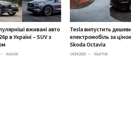
улярніші вживані авто
Tesla випустить дешев
26р в Україні – SUV з
електромобіль за ціно
ом
Skoda Octavia
AutoUA
14.04.2026
Vlad Fish