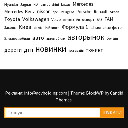
Mercedes
Hyundai
Lexus
Jaguar
KIA
Lamborghini
nissan
Mercedes-Benz
Porsche
Renault
Peugeot
Skoda
opel
Toyota
Volkswagen
ГАИ
Volvo
Автоспорт
Автоваз
ВАЗ
Киев
Формула 1
Шпионские фото
Законы
Рейтинги
Маzda
авторынок
авто
бензин
Электромобили
автомобили
новинки
дтп
дороги
тюнинг
тест драйв
Реклама: info@advholding.com
|
Theme: BlockWP by
Candid
Themes
.
Пошук: