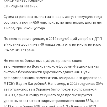
«УИСК «Инвестсервис»
СК «Родная Гавань».
Сумма страховых выплат за январь-август текущего года
составила почти 650 млн. грн., и, по прогнозам, достигнет
1 млрд. грн. к концу года.
По некоторым оценкам, в 2012 году общий ущерб от ДТП
в Украине достигнет 40 млрд.грн., а это ни много ни мало
3% от ВВП страны.
Не менее любопытные цифры привел в своем
выступлении на Всеукраинском форуме «Национальная
система безопасности дорожного движения. Пути
реформирования» заместитель генерального директора
МТСБУ Вадим Загребной. Например, в 2005 году лишь 35%
автотранспорта в Украине было покрыто страховкой
ОСАГО, а уже к концу текущего года прогнозируется
уровень охвата этим видом страхования около 88%, а в
2013 году – более 90% автомобилей. За 9 месяцев 2012