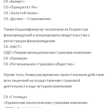
СК «Азимут»
(358)
СО «Приоритет Ре»
СК «Золотой полис»
Головне
СК «Догмат – Страхование».
(324)
Также Нацкомфинуслуг исключила из Госреестра
Тест-
финучреждений и аннулировала свидетельства о
драйв
регистрации финучреждения:
(212)
СК «НАСТ»
ОДО «Первая муниципальная страховая компания»
Без
СК «Премиум»
рубрики
СК «Региональное страховое общество».
(142)
Кроме того, Комиссия временно приостановила действие
всех лицензий на осуществление страховой
деятельности еще четырем компаниям:
СК «Столица»
«Украинская экологическая страховая компания»