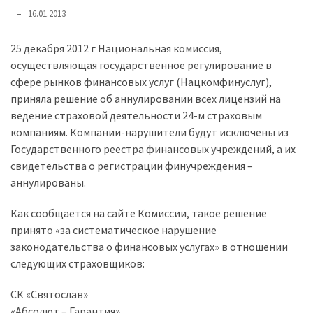
представила
16.01.2013
найсучасніші
вантажівки
25 декабря 2012 г Национальная комиссия,
для
осуществляющая государственное регулирование в
військових
сфере рынков финансовых услуг (Нацкомфинуслуг),
приняла решение об аннулировании всех лицензий на
Нова
ведение страховой деятельности 24-м страховым
Honda
компаниям. Компании-нарушители будут исключены из
Prelude:
Государственного реестра финансовых учреждений, а их
гібридний
свидетельства о регистрации финучреждения –
камбек
аннулированы.
Как сообщается на сайте Комиссии, такое решение
MOST
USED
принято «за систематическое нарушение
CATEGORIES
законодательства о финансовых услугах» в отношении
следующих страховщиков:
Новинки
авто
СК «Святослав»
(6 037)
«Абсолют – Гарантия»