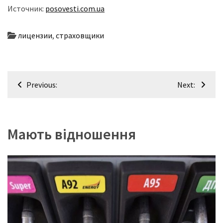
Источник:
posovesti.com.ua
лицензии
,
страховщики
Навігація
Previous:
Next:
записів
Мають відношення