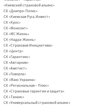
«Киевский страховой альянс»
Історії
СК «Днипро-Полис»
(3 678)
СК «Киевская Русь Инвест»
СК «Крос»
Тюнинг
СК «Монолит»
і
СК «МС Жизнь»
спорт
СК «Надра-Жизнь»
(733)
СК «Страховая Инициатива»
СК «Центр»
Події
СК «Гарантикс»
(521)
СК «Автаркия»
СК «Аметист»
Автовласнику
СК «Говерла»
(474)
СК «Макс Украина»
СК «Региональная – Плюс»
Автозакон
СК «Страховые гарантии и защита»
(370)
СК «Танаис»
СК «Универсальный страховой альянс»
Автошоу