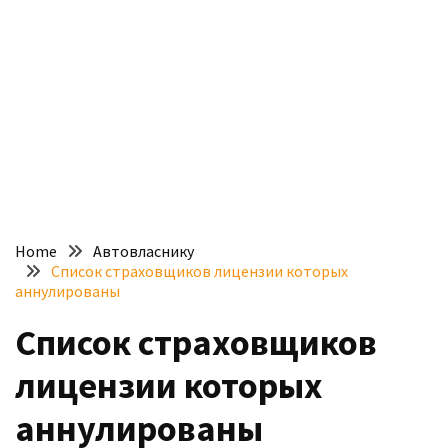
доступний
з
п’ятьма
різними
двигунами
У
рф
почали
масово
Home
Автовласнику
шукати
Список страховщиков лицензии которых
в
аннулированы
інтернеті
Список страховщиков
“як
злити
лицензии которых
бензин”
аннулированы
Scania