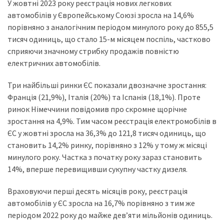
представила
У жовтні 2023 року реєстрація нових легкових
найсучасніші
автомобілів у Європейському Союзі зросла на 14,6%
вантажівки
порівняно з аналогічним періодом минулого року до 855,5
для
тисяч одиниць, що стало 15-м місяцем поспіль, частково
військових
сприяючи значному стрибку продажів повністю
електричних автомобілів.
Нова
Honda
Три найбільші ринки ЄС показали двозначне зростання:
Prelude:
Франція (21,9%), Італія (20%) та Іспанія (18,1%). Проте
гібридний
ринок Німеччини повідомив про скромне щорічне
камбек
зростання на 4,9%. Тим часом реєстрація електромобілів в
ЄС у жовтні зросла на 36,3% до 121,8 тисяч одиниць, що
становить 14,2% ринку, порівняно з 12% у тому ж місяці
MOST
минулого року. Частка з початку року зараз становить
USED
14%, вперше перевищивши сукупну частку дизеля.
CATEGORIES
Враховуючи перші десять місяців року, реєстрація
Новинки
автомобілів у ЄС зросла на 16,7% порівняно з тим же
авто
періодом 2022 року до майже дев’яти мільйонів одиниць.
(6 037)