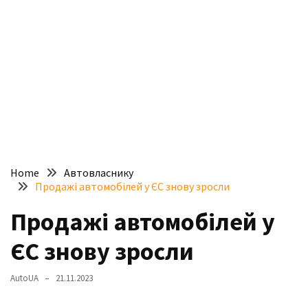
доступний
з
п’ятьма
різними
двигунами
У
рф
почали
масово
Home
Автовласнику
шукати
Продажі автомобілей у ЄС знову зросли
в
інтернеті
Продажі автомобілей у
“як
ЄС знову зросли
злити
бензин”
AutoUA
21.11.2023
Scania