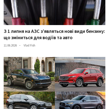
(358)
Головне
(324)
З 1 липня на АЗС з’являться нові види бензину:
Тест-
драйв
що зміниться для водіїв та авто
(212)
11.06.2026
Vlad Fish
Без
рубрики
(142)