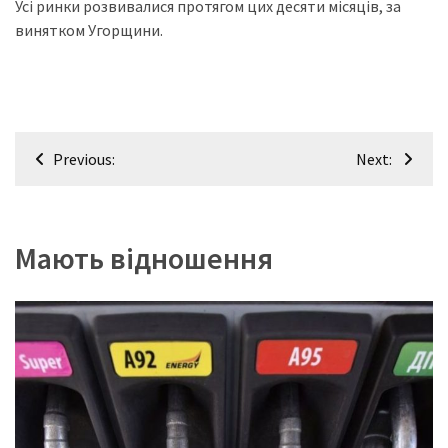
Усі ринки розвивалися протягом цих десяти місяців, за
винятком Угорщини.
Історії
(3 678)
Тюнинг
і
Навігація
спорт
Previous:
Next:
записів
(733)
Події
Мають відношення
(521)
Автовласнику
(474)
Автозакон
(370)
Автошоу