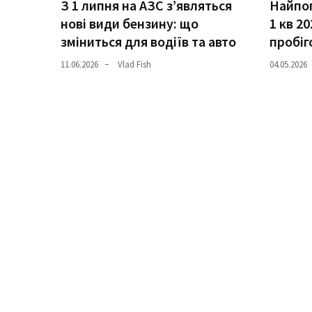
З 1 липня на АЗС з’являться
Найпоп
нові види бензину: що
1 кв 20
Історії
зміниться для водіїв та авто
пробіг
(3 678)
11.06.2026
Vlad Fish
04.05.2026
Тюнинг
і
спорт
(733)
Події
(521)
Автовласнику
(474)
Автозакон
(370)
Автошоу