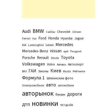
BMW
Audi
Chevrolet
Citroen
Cadillac
Ford
Honda
Hyundai
Jaguar
Ferrari
Fiat
Mercedes
Lexus
KIA
Lamborghini
nissan
Mercedes-Benz
Peugeot
opel
Toyota
Porsche
Renault
Skoda
Volkswagen
Volvo
Автоспорт
Автоваз
Киев
ГАИ
Законы
Рейтинги
ВАЗ
Маzda
Формула 1
Шпионские фото
авто
Электромобили
автомобили
авторынок
дороги
бензин
новинки
дтп
тест драйв