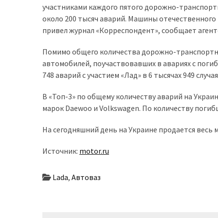
участниками каждого пятого дорожно-транспортн
доступний
около 200 тысяч аварий. Машины отечественного 
з
привел журнал «Корреспондент», сообщает агент
п’ятьма
різними
Помимо общего количества дорожно-транспортн
двигунами
автомобилей, поучаствовавших в авариях с поги
748 аварий с участием «Лад» в 6 тысячах 949 случа
У
рф
В «Топ-3» по общему количеству аварий на Украи
почали
марок Daewoo и Volkswagen. По количеству погиб
масово
шукати
На сегодняшний день на Украине продается весь 
в
інтернеті
Источник:
motor.ru
“як
злити
Lada
,
Автоваз
бензин”
Scania