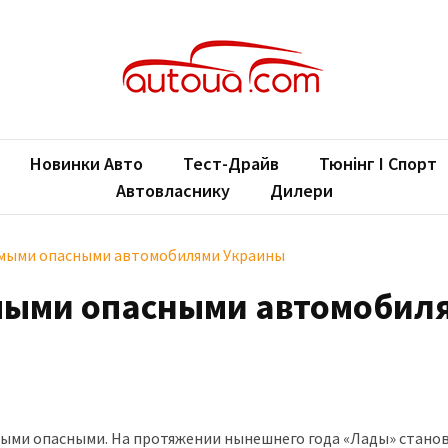
oUA.com
ільні новини
Новинки Авто
Тест-Драйв
Тюнінг І Спорт
Автовласнику
Дилери
амыми опасными автомобилями Украины
мыми опасными автомобил
мыми опасными. На протяжении нынешнего года «Лады» стано