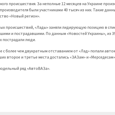
ого происшествия. За неполные 12 месяцев на Украине прои
производителя были участниками 40 тысяч из них. Такие данн
ство «Новый регион».
ых происшествий, «Лады» заняли лидирующую позицию в спи
бшими и пострадавшими. По данным «Новостей Украины», из 3
ях пострадали люди.
не с более чем двукратным отставанием от «Лад» попали авт
ших второе и третье места достались «ЗАЗам» и «Мерседесам»
модельный ряд «АвтоВАЗа».