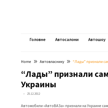
Skip
Skip
to
to
content
content
НЕДАВНІ
ЗАПИСИ
aut
Автомоб
Розкішний
і
Головне
Автосалони
Автошоу
потужний:
електромобіль
Bentley
Home
Автовласнику
“Лады” признали с
Torcal
“Лады” признали са
Нарешті
презентували
Украины
новий
BMW
25.12.2012
X5
Neue
Автомобили «АвтоВАЗа» признали на Украине са
Klasse