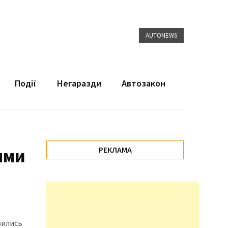
AUTONEWS
Події
Негаразди
Автозакон
ями
РЕКЛАМА
вились