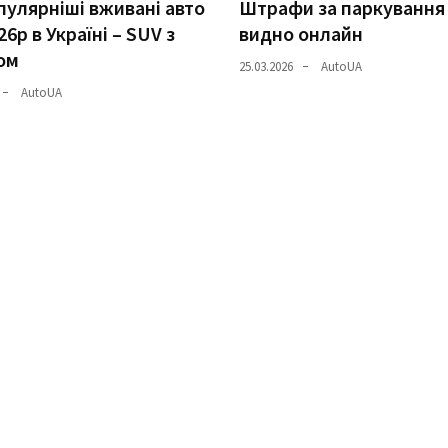
улярніші вживані авто
Штрафи за паркування
26р в Україні – SUV з
видно онлайн
ом
25.03.2026
AutoUA
AutoUA