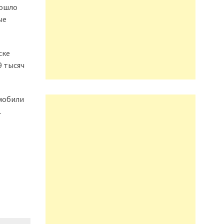
зошло
ые
ске
9 тысяч
омобили
.