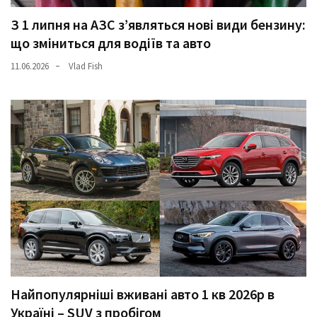
З 1 липня на АЗС з’являться нові види бензину:
що зміниться для водіїв та авто
11.06.2026
Vlad Fish
Найпопулярніші вживані авто 1 кв 2026р в
Україні – SUV з пробігом