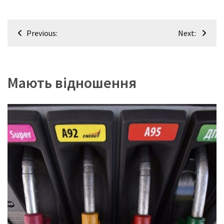
Навігація
Previous:
Next:
записів
Мають відношення