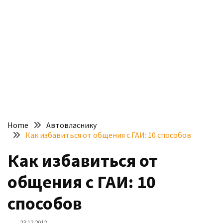
доступний
з
п’ятьма
різними
двигунами
У
рф
почали
масово
Home
Автовласнику
шукати
Как избавиться от общения с ГАИ: 10 способов
в
інтернеті
Как избавиться от
“як
общения с ГАИ: 10
злити
бензин”
способов
Scania
23.12.2012