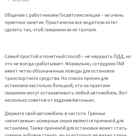
представила
найсучасніші
вантажівки
Общение с работниками Госавтоинспекции – не очень
для
приятное занятие. Практически все водители хотят
військових
сделать так, чтоб гаишники их не трогали.
Нова
Honda
Самый простой и понятный способ – не нарушать ПДД, но
Prelude:
это не всегда срабатывает. Формально, сотрудник ГАИ
гібридний
имеет четко обозначенные поводы для остановки
камбек
транспортного средства. Но список причин для
остановки настолько большой, что на практике
гаишники могут останавливать любой автомобиль. Вот
MOST
USED
несколько советов от издания Автоньюс.
CATEGORIES
Держите свой автомобиль в чистоте. Грязные
Новинки
«нечитаемые» номерные знаки являются причиной для
авто
остановки. Также причиной для остановки может стать
(6 037)
грязное лобовое стекло, из-за которого не видно талон