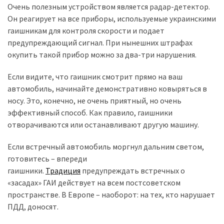
(358)
Очень полезным устройством является радар-детектор.
Он реагирует на все приборы, используемые украинскими
Головне
гаишникам для контроля скорости и подает
(324)
предупреждающий сигнал. При нынешних штрафах
окупить такой прибор можно за два-три нарушения.
Тест-
драйв
Если видите, что гаишник смотрит прямо на ваш
(212)
автомобиль, начинайте демонстративно ковыряться в
носу. Это, конечно, не очень приятный, но очень
Без
эффективный способ. Как правило, гаишники
рубрики
отворачиваются или останавливают другую машину.
(142)
Если встречный автомобиль моргнул дальним светом,
готовитесь – впереди
гаишники.
Традиция
предупреждать встречных о
«засадах» ГАИ действует на всем постсоветском
пространстве. В Европе – наоборот: на тех, кто нарушает
ПДД, доносят.