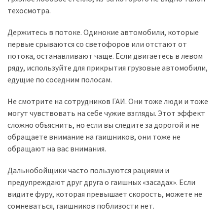
техосмотра.
Історії
Держитесь в потоке. Одинокие автомобили, которые
(3 678)
первые срываются со светофоров или отстают от
Тюнинг
потока, останавливают чаще. Если двигаетесь в левом
і
ряду, используйте для прикрытия грузовые автомобили,
спорт
едущие по соседним полосам.
(733)
Не смотрите на сотрудников ГАИ. Они тоже люди и тоже
Події
могут чувствовать на себе чужие взгляды. Этот эффект
(521)
сложно объяснить, но если вы следите за дорогой и не
обращаете внимание на гаишников, они тоже не
Автовласнику
обращают на вас внимания.
(474)
Дальнобойщики часто пользуются рациями и
Автозакон
предупреждают друг друга о гаишных «засадах». Если
(370)
видите фуру, которая превышает скорость, можете не
сомневаться, гаишников поблизости нет.
Автошоу