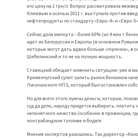
его цену на 1 грн/л. Вопрос рассматривала межв
доступний
Клюевым и осенью 2011 г. выступила против вве
з
нефтепродукты по стандарту «Евро-4» и «Евро-5»
п’ятьма
різними
Сейчас доля импорта – более 60% (из 4 млн т бенз
двигунами
идет из Белоруссии и Европы (в основном Румыния
которые могут дать вдвое больше «горючки», в о
У
Шебелинский и то не на полную мощность.
рф
почали
Ставицкий обещает изменить ситуацию: уже в ма
масово
Кременчугский сулит залить рынок бензином качес
шукати
Лисичанского НПЗ, который был остановлен собст
в
інтернеті
Но для всего этого нужны деньги, которые, похож
“як
суд да дело, народу придется выбирать: платить
злити
непонятного качества (особенно в провинции, гд
бензин”
контрабандном топливе и бодяге.
Scania
Мнения экспертов разошлись. Так директор «Конс