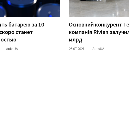
ть батарею за 10
Основний конкурент Te
скоро станет
компанія Rivian залучи
ностью
млрд
AutoUA
26.07.2021
AutoUA