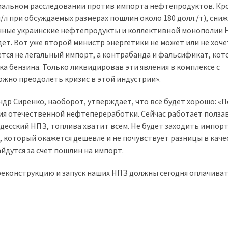
циальном расследовании против импорта нефтепродуктов. Кр
н/л при обсуждаемых размерах пошлин около 180 долл./т), сни
енные украинские нефтепродукты и коллективной монополии 
дет. Вот уже второй министр энергетики не может или не хоче
ется не легальный импорт, а контрабанда и фальсификат, кот
а бензина. Только ликвидировав эти явления в комплексе с
но преодолеть кризис в этой индустрии».
др Сиренко, наоборот, утверждает, что всё будет хорошо: 
я отечественной нефтепереработки. Сейчас работает полза
десский НПЗ, топлива хватит всем. Не будет заходить импорт
 который окажется дешевле и не почувствует разницы в каче
йдутся за счет пошлин на импорт.
 реконструкцию и запуск наших НПЗ должны сегодня оплачиват