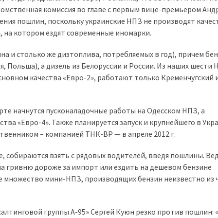
едомственная комиссия во главе с первым вице-премьером Анд
дения пошлин, поскольку украинские НПЗ не производят каче
, на котором ездят современные иномарки.
ина и столько же дизтоплива, потребляемых в год), причем бе
, Польша), а дизель из Белоруссии и России. Из наших шести 
сновном качества «Евро-2», работают только Кременчугский 
рте начнутся пусконаладочные работы на Одесском НПЗ, а
тва «Евро-4». Также планируется запуск и крупнейшего в Укр
венником – компанией ТНК-ВР — в апреле 2012 г.
е, собираются взять с рядовых водителей, введя пошлины. Ве
 на гривню дороже за импорт или ездить на дешевом бензине
е множество мини-НПЗ, производящих бензин неизвестно из ч
алтинговой группы А-95» Сергей Куюн резко против пошлин: «