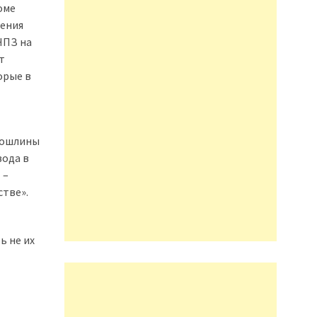
оме
жения
НПЗ на
т
орые в
«Пошлины
вода в
 –
стве».
ь не их