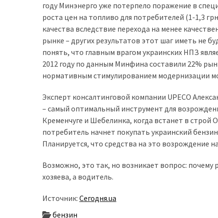
представила
году Минэнерго уже потерпело поражение в спе
найсучасніші
роста цен на топливо для потребителей (1-1,3 гр
вантажівки
качества вследствие перехода на менее качеств
для
рынке – других результатов этот шаг иметь не бу
військових
понять, что главным врагом украинских НПЗ явля
2012 году по данным Минфина составили 22% рынк
Нова
нормативным стимулированием модернизации мож
Honda
Prelude:
Эксперт консалтинговой компании UPECO Алексан
гібридний
– самый оптимальный инструмент для возрождени
камбек
Кременчуге и Шебелинка, когда встанет в строй О
потребитель начнет покупать украинский бензин,
Планируется, что средства на это возрождение на
MOST
USED
Возможно, это так, но возникает вопрос: почему
CATEGORIES
хозяева, а водитель.
Новинки
Источник:
Сегодня.ua
авто
бензин
(6 037)