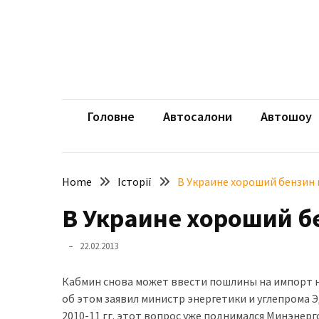
Skip
Skip
to
to
content
content
НЕДАВНІ
ЗАПИСИ
aut
Автомоб
Розкішний
і
Головне
Автосалони
Автошоу
потужний:
електромобіль
Bentley
Home
Історії
В Украине хороший бензин
Torcal
В Украине хороший б
Нарешті
презентували
22.02.2013
новий
BMW
Кабмин снова может ввести пошлины на импорт 
X5
об этом заявил министр энергетики и углепрома 
Neue
2010-11 гг. этот вопрос уже поднимался Минэнерг
Klasse