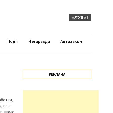
AUTONEWS
Події
Негаразди
Автозакон
РЕКЛАМА
аботки,
, но в
повышало