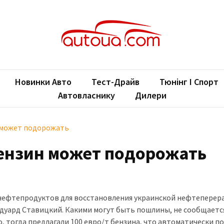
oUA.com
ільні новини
Новинки Авто
Тест-Драйв
Тюнінг І Спорт
Автовласнику
Дилери
 может подорожать
ензин может подорожать
нефтепродуктов для восстановления украинской нефтеперер
Эдуард Ставицкий. Какими могут быть пошлины, не сообщается
о, тогда предлагали 100 евро/т бензина, что автоматически 