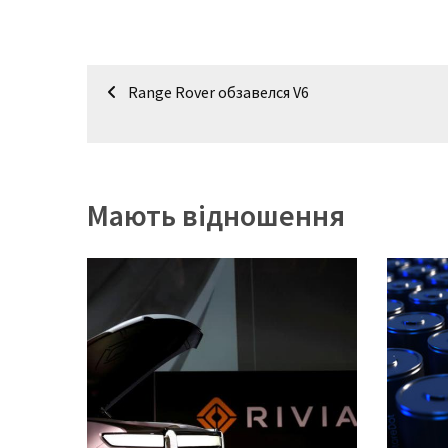
Історії
(3 678)
Навігація
Range Rover обзавелся V6
записів
Тюнинг
і
спорт
(733)
Мають відношення
Події
(521)
Автовласнику
(474)
Автозакон
(370)
Автошоу