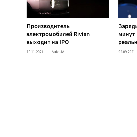
(358)
Головне
(324)
Производитель
Заряди
электромобилей Rivian
минут 
Тест-
выходит на IPO
реаль
драйв
10.11.2021
AutoUA
02.09.2021
(212)
Без
рубрики
(142)