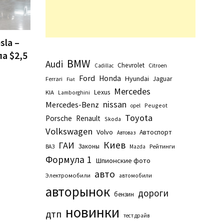
sla –
ла $2,5
BMW
Audi
Chevrolet
Citroen
Cadillac
Ford
Honda
Hyundai
Jaguar
Ferrari
Fiat
Mercedes
Lexus
KIA
Lamborghini
nissan
Mercedes-Benz
Peugeot
opel
Toyota
Porsche
Renault
Skoda
Volkswagen
Volvo
Автоспорт
Автоваз
Киев
ГАИ
Законы
Рейтинги
ВАЗ
Маzda
Формула 1
Шпионские фото
авто
Электромобили
автомобили
авторынок
дороги
бензин
новинки
дтп
тест драйв