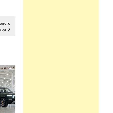
нового
ера