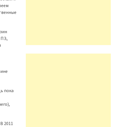
реем
ственные
нзин
НПЗ,
и
аине
дь пока
его),
В 2011