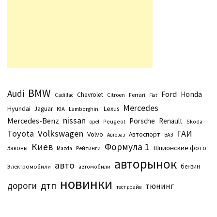
BMW
Audi
Ford
Honda
Chevrolet
Citroen
Ferrari
Cadillac
Fiat
Mercedes
Hyundai
Lexus
Jaguar
KIA
Lamborghini
nissan
Mercedes-Benz
Porsche
Renault
Peugeot
Skoda
opel
Toyota
Volkswagen
ГАИ
Volvo
Автоспорт
Автоваз
ВАЗ
Киев
Формула 1
Шпионские фото
Законы
Рейтинги
Маzda
авторынок
авто
бензин
Электромобили
автомобили
новинки
дтп
дороги
тюнинг
тест драйв