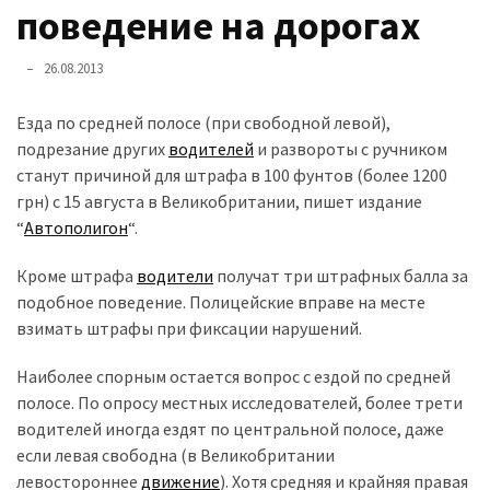
представила
поведение на дорогах
найсучасніші
вантажівки
26.08.2013
для
військових
Езда по средней полосе (при свободной левой),
подрезание других
водителей
и развороты с ручником
Нова
станут причиной для штрафа в 100 фунтов (более 1200
Honda
грн) с 15 августа в Великобритании, пишет издание
Prelude:
“
Автополигон
“.
гібридний
камбек
Кроме штрафа
водители
получат три штрафных балла за
подобное поведение. Полицейские вправе на месте
взимать штрафы при фиксации нарушений.
MOST
USED
Наиболее спорным остается вопрос с ездой по средней
CATEGORIES
полосе. По опросу местных исследователей, более трети
водителей иногда ездят по центральной полосе, даже
Новинки
если левая свободна (в Великобритании
авто
левостороннее
движение
). Хотя средняя и крайняя правая
(6 037)