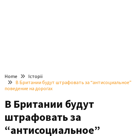
доступний
з
п’ятьма
різними
двигунами
У
рф
почали
масово
Home
Історії
шукати
В Британии будут штрафовать за “антисоциальное”
в
поведение на дорогах
інтернеті
В Британии будут
“як
злити
штрафовать за
бензин”
“антисоциальное”
Scania