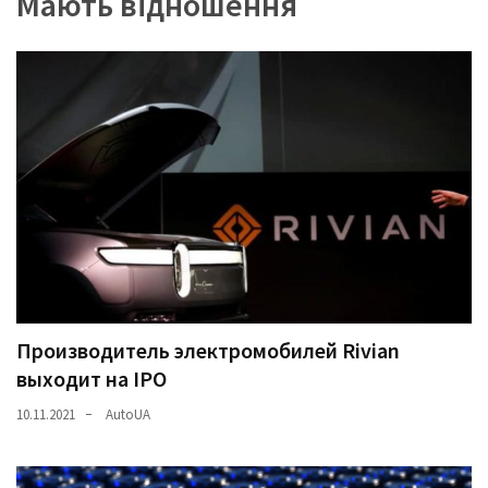
Мають відношення
(358)
Головне
(324)
Тест-
драйв
(212)
Без
рубрики
(142)
Производитель электромобилей Rivian
выходит на IPO
10.11.2021
AutoUA