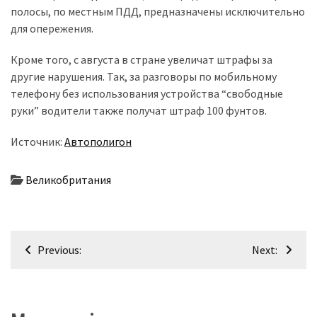
полосы, по местным ПДД, предназначены исключительно
для опережения.
Історії
(3 678)
Кроме того, с августа в стране увеличат штрафы за
другие нарушения. Так, за разговоры по мобильному
Тюнинг
телефону без использования устройства “свободные
і
руки” водители также получат штраф 100 фунтов.
спорт
(733)
Источник:
Автополигон
Події
(521)
Великобритания
Автовласнику
(474)
Навігація
Previous:
Next:
Автозакон
записів
(370)
Автошоу