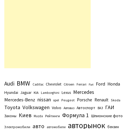
BMW
Audi
Ford
Honda
Chevrolet
Citroen
Ferrari
Cadillac
Fiat
Mercedes
Hyundai
Lexus
Jaguar
KIA
Lamborghini
nissan
Mercedes-Benz
Porsche
Renault
Peugeot
Skoda
opel
Toyota
Volkswagen
ГАИ
Volvo
Автоспорт
Автоваз
ВАЗ
Киев
Формула 1
Шпионские фото
Законы
Рейтинги
Маzda
авторынок
авто
бензин
Электромобили
автомобили