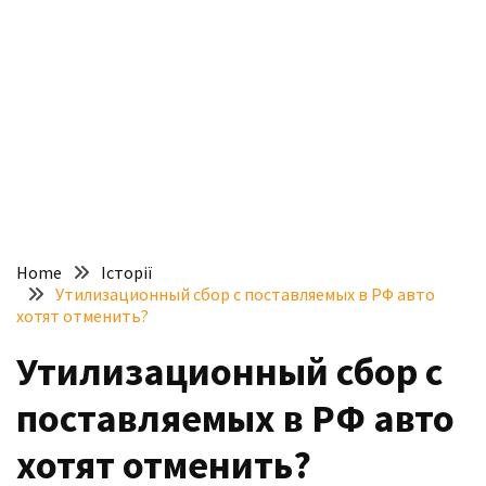
доступний
з
п’ятьма
різними
двигунами
У
рф
почали
масово
Home
Історії
шукати
Утилизационный сбор с поставляемых в РФ авто
в
хотят отменить?
інтернеті
Утилизационный сбор с
“як
злити
поставляемых в РФ авто
бензин”
хотят отменить?
Scania