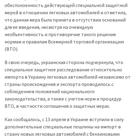
обеспокоенность действующей специальной защитной
мерой в отношении легковых автомобилей и отметила,
Історії
что данная мера была принята в отсутствии оснований
(3 678)
для ее введения, несмотря на очевидную
Тюнинг
необъективность и противоречие такого решения
і
нормам и правилам Всемирной торговой организацию
спорт
(ВТО).
(733)
В свою очередь, украинская сторона подчеркнула, что
Події
специальное защитное расследование относительно
(521)
импорта в Украину легковых автомобилей независимо от
страны происхождения и экспорта проводилось с
Автовласнику
соблюдением положений национального
(474)
законодательства, а также с учетом норм и процедур
ВТО, в частности соглашения о защитных мерах.
Автозакон
(370)
Как сообщалось, с 13 апреля в Украине вступили в силу
дополнительные специальные пошлины на импорт в
Автошоу
страну новых легковых автомобилей с бензиновыми