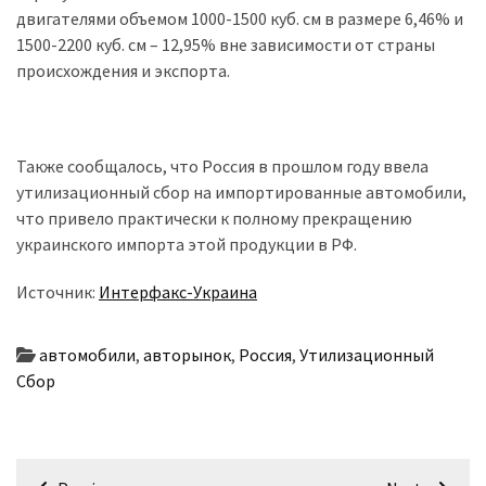
(358)
двигателями объемом 1000-1500 куб. см в размере 6,46% и
1500-2200 куб. см – 12,95% вне зависимости от страны
Головне
происхождения и экспорта.
(324)
Тест-
драйв
Также сообщалось, что Россия в прошлом году ввела
(212)
утилизационный сбор на импортированные автомобили,
что привело практически к полному прекращению
Без
украинского импорта этой продукции в РФ.
рубрики
(142)
Источник:
Интерфакс-Украина
автомобили
,
авторынок
,
Россия
,
Утилизационный
Сбор
Навігація