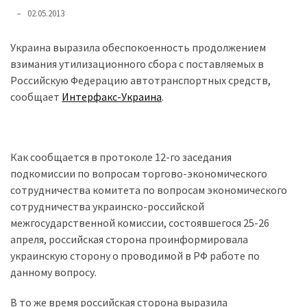
представила
02.05.2013
найсучасніші
вантажівки
Украина выразила обеспокоенность продолжением
для
взимания утилизационного сбора с поставляемых в
військових
Российскую Федерацию автотранспортных средств,
сообщает
Интерфакс-Украина
.
Нова
Honda
Prelude:
гібридний
Как сообщается в протоколе 12-го заседания
камбек
подкомиссии по вопросам торгово-экономического
сотрудничества комитета по вопросам экономического
сотрудничества украинско-российской
MOST
межгосударственной комиссии, состоявшегося 25-26
USED
CATEGORIES
апреля, российская сторона проинформировала
украинскую сторону о проводимой в РФ работе по
Новинки
данному вопросу.
авто
В то же время российская сторона выразила
(6 037)