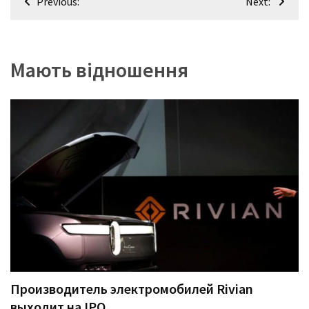
Previous:
Next:
записів
Мають відношення
Производитель электромобилей Rivian
выходит на IPO