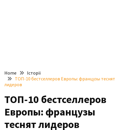
доступний
з
п’ятьма
різними
двигунами
У
рф
почали
масово
Home
Історії
шукати
ТОП-10 бестселлеров Европы: французы теснят
в
лидеров
інтернеті
ТОП-10 бестселлеров
“як
злити
Европы: французы
бензин”
теснят лидеров
Scania