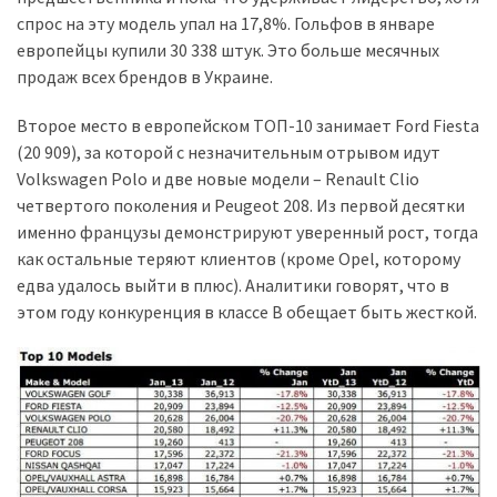
спрос на эту модель упал на 17,8%. Гольфов в январе
Історії
европейцы купили 30 338 штук. Это больше месячных
(3 678)
продаж всех брендов в Украине.
Тюнинг
Второе место в европейском ТОП-10 занимает Ford Fiesta
і
(20 909), за которой с незначительным отрывом идут
спорт
Volkswagen Polo и две новые модели – Renault Clio
(733)
четвертого поколения и Peugeot 208. Из первой десятки
именно французы демонстрируют уверенный рост, тогда
Події
как остальные теряют клиентов (кроме Opel, которому
(521)
едва удалось выйти в плюс). Аналитики говорят, что в
этом году конкуренция в классе B обещает быть жесткой.
Автовласнику
(474)
Автозакон
(370)
Автошоу