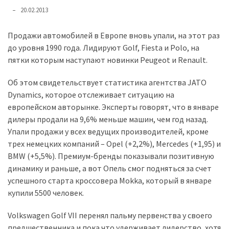
представила
20.02.2013
найсучасніші
вантажівки
Продажи автомобилей в Европе вновь упали, на этот раз
для
до уровня 1990 года. Лидируют Golf, Fiesta и Polo, на
військових
пятки которым наступают новинки Peugeot и Renault.
Нова
Об этом свидетельствует статистика агентства JATO
Honda
Dynamics, которое отслеживает ситуацию на
Prelude:
европейском авторынке. Эксперты говорят, что в январе
гібридний
дилеры продали на 9,6% меньше машин, чем год назад.
камбек
Упали продажи у всех ведущих производителей, кроме
трех немецких компаний – Opel (+2,2%), Mercedes (+1,95) и
BMW (+5,5%). Премиум-бренды показывали позитивную
MOST
USED
динамику и раньше, а вот Опель смог подняться за счет
CATEGORIES
успешного старта кроссовера Mokka, который в январе
купили 5500 человек.
Новинки
авто
Volkswagen Golf VII перенял пальму первенства у своего
(6 037)
предшественника и пока что удерживает лидерство, хотя