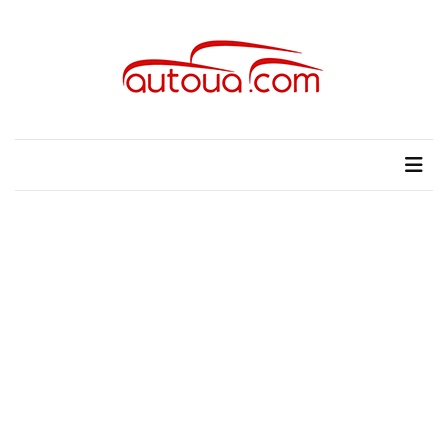
Skip
Skip
to
to
content
content
НЕДАВНІ
ЗАПИСИ
autoUA.com
Автомобільні новини
Розкішний
і
потужний:
електромобіль
Bentley
Torcal
Нарешті
презентували
новий
BMW
X5
Neue
Klasse