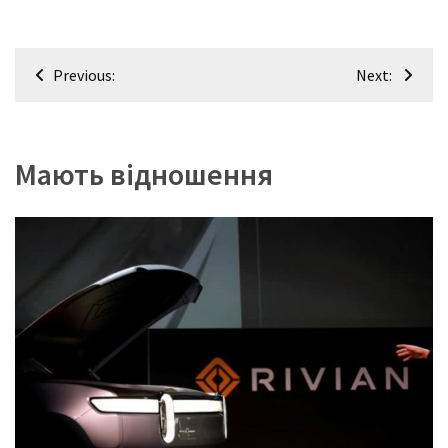
Навігація
Previous:
Next:
записів
Мають відношення