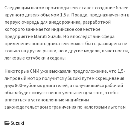
Следующим шагом производителя станет создание более
Історії
крупного дизеля объемом 1,5 л. Правда, предназначен он в
(3 678)
первую очередь для внедорожника, разработкой
которого занимается индийское совместное
Тюнинг
предприятие Maruti Suzuki. Но впоследствии сфера
і
применения нового двигателя может быть расширена не
спорт
только на другие рынки, но и другие модели, в частности,
(733)
легковые хэтчбеки и седаны.
Події
Некоторые СМИ уже высказали предположение, что 1,5-
(521)
литровый мотор получится у Suzuki путем скрещивания
двух 800-кубовых двигателей, а получившийся рабочий
Автовласнику
объем будет искусственно уменьшен для того, чтобы
(474)
вписаться в установленные индийским
законодательством ограничения по налоговым льготам.
Автозакон
(370)
Suzuki
Автошоу