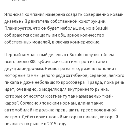
представила
найсучасніші
вантажівки
Японская компания намерена создать совершенно новый
для
дизельный двигатель собственной конструкции.
військових
Планируется, что он будет небольшим, но в Suzuki
собираются оснащать им обширное количество
Нова
собственных моделей, включая коммерческие.
Honda
Первый компактный дизель от Suzuki получит объем
Prelude:
всего около 800 кубических сантиметров и станет
гібридний
двухцилиндровым. Несмотря на это, дизель пополнит
камбек
моторные гаммы целого ряда хэтчбеков, седанов, легкого
пикапа и даже небольшого кроссовера. Правда, пока речь
MOST
идет, очевидно, о моделях для внутреннего рынка,
USED
которые относятся к сегменту так называемых “кей-
CATEGORIES
каров”. Согласно японским нормам, длина таких
автомобилей не должна превышать трех с половиной
Новинки
метров. Дебютирует новый мотор на пикапе, который
авто
появится на рынке в 2015 году.
(6 037)