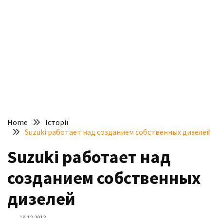
доступний
з
п’ятьма
різними
двигунами
У
рф
почали
масово
Home
Історії
шукати
Suzuki работает над созданием собственных дизелей
в
інтернеті
Suzuki работает над
“як
созданием собственных
злити
бензин”
дизелей
Scania
19.12.2013