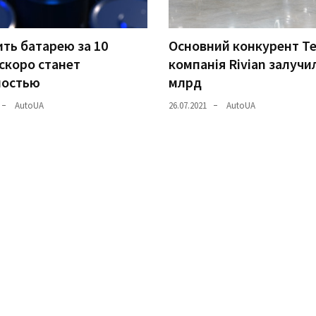
ть батарею за 10
Основний конкурент Te
скоро станет
компанія Rivian залучи
ностью
млрд
AutoUA
26.07.2021
AutoUA