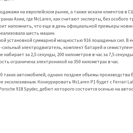
одажами на европейском рынке, а также искали клиентов в С
анах Азии, где McLaren, как считают эксперты, без особого т
тоит напомнить, что еще в день официальной премьеры новин
реализовала шесть машин.
вой установкой суммарной мощностью 916 лошадиных сил. В е
79-сильный электродвигатель, комплект батарей и семиступе
набирает за 2,5 секунды, 200 километров в час за 7,5 секунды,
рость ограничена электроникой на 350 километрах в час.
0 таких автомобилей, однако позднее объемы производства 
 эксклюзивным. Конкурировать McLaren P1 будет с Ferrari LaF
orsche 918 Spyder, дебют которого состоится осенью на авто