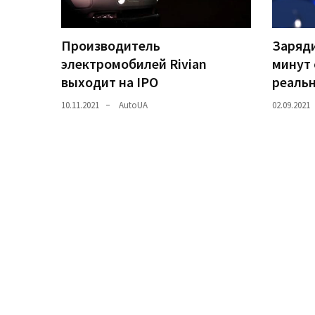
Історії
Производитель
Заряди
(3 678)
электромобилей Rivian
минут 
Тюнинг
выходит на IPO
реаль
і
10.11.2021
AutoUA
02.09.2021
спорт
(733)
Події
(521)
Автовласнику
(474)
Автозакон
(370)
Автошоу