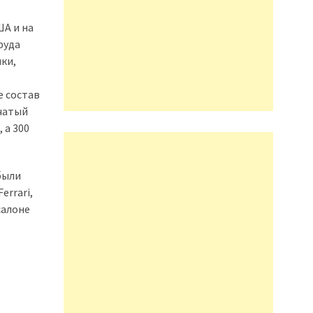
ША и на
руда
ки,
е состав
нчатый
 а 300
были
errari,
салоне