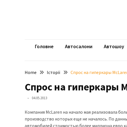
Skip
Skip
to
to
content
content
НЕДАВНІ
ЗАПИСИ
aut
Автомоб
Розкішний
і
Головне
Автосалони
Автошоу
потужний:
електромобіль
Bentley
Home
Історії
Спрос на гиперкары McLare
Torcal
Спрос на гиперкары 
Нарешті
презентували
04.05.2013
новий
BMW
Компания McLaren на начало мая реализовала бол
X5
производство которых еще не началось. По данны
Neue
автомобилей стоимостью более миллиона евро к
Klasse