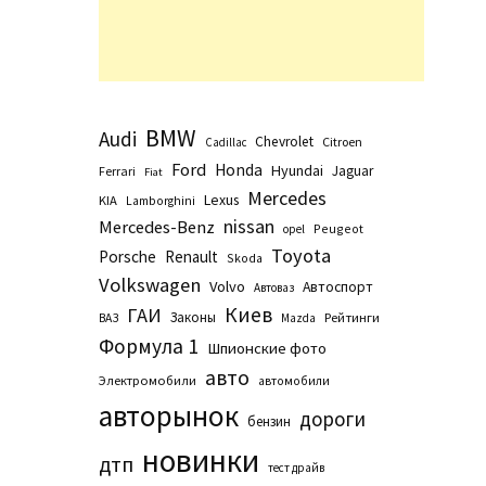
BMW
Audi
Chevrolet
Citroen
Cadillac
Ford
Honda
Hyundai
Jaguar
Ferrari
Fiat
Mercedes
Lexus
KIA
Lamborghini
nissan
Mercedes-Benz
Peugeot
opel
Toyota
Porsche
Renault
Skoda
Volkswagen
Volvo
Автоспорт
Автоваз
Киев
ГАИ
Законы
Рейтинги
ВАЗ
Маzda
Формула 1
Шпионские фото
авто
Электромобили
автомобили
авторынок
дороги
бензин
новинки
дтп
тест драйв