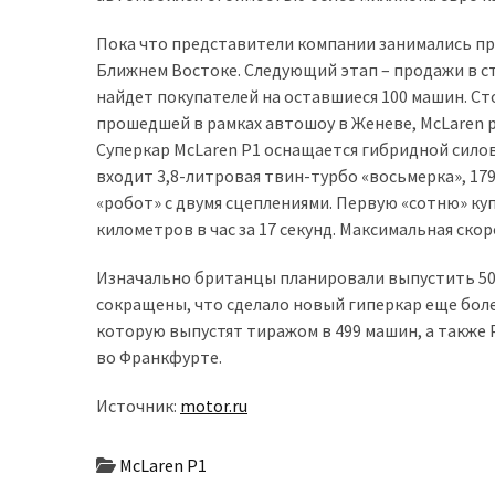
доступний
Пока что представители компании занимались пр
з
Ближнем Востоке. Следующий этап – продажи в стр
п’ятьма
найдет покупателей на оставшиеся 100 машин. С
різними
прошедшей в рамках автошоу в Женеве, McLaren 
двигунами
Суперкар McLaren P1 оснащается гибридной сило
входит 3,8-литровая твин-турбо «восьмерка», 1
У
«робот» с двумя сцеплениями. Первую «сотню» купе 
рф
километров в час за 17 секунд. Максимальная ско
почали
масово
Изначально британцы планировали выпустить 50
шукати
сокращены, что сделало новый гиперкар еще более
в
которую выпустят тиражом в 499 машин, а также P
інтернеті
во Франкфурте.
“як
злити
Источник:
motor.ru
бензин”
McLaren P1
Scania