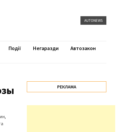
AUTONEWS
Події
Негаразди
Автозакон
озы
РЕКЛАМА
ин,
та