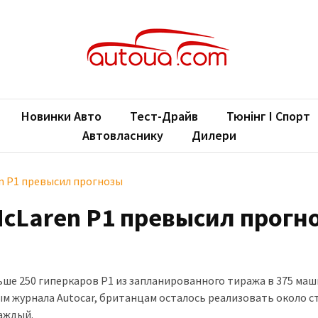
oUA.com
ільні новини
Новинки Авто
Тест-Драйв
Тюнінг І Спорт
Автовласнику
Дилери
n P1 превысил прогнозы
McLaren P1 превысил прогн
ьше 250 гиперкаров P1 из запланированного тиража в 375 маш
м журнала Autocar, британцам осталось реализовать около с
аждый.