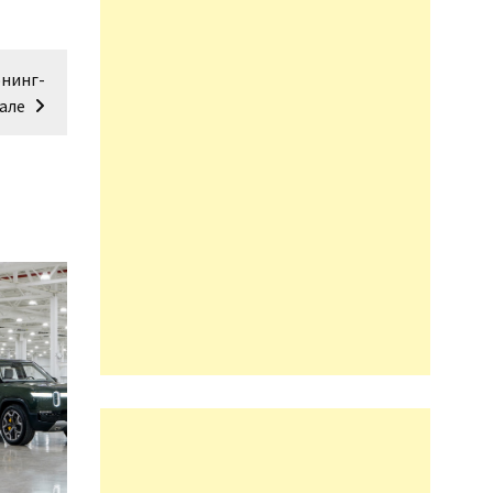
юнинг-
але