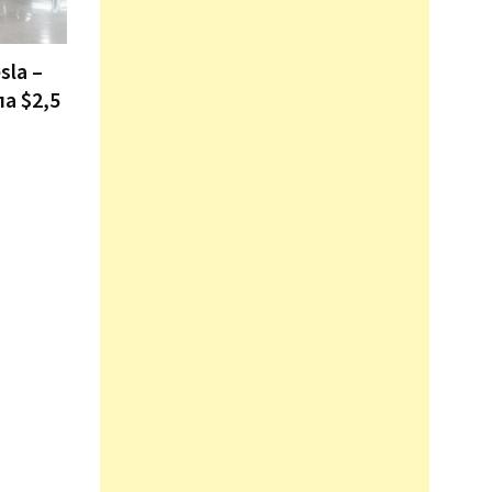
sla –
ла $2,5