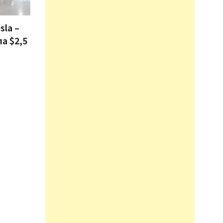
sla –
ла $2,5