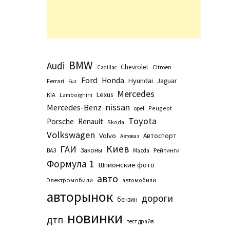
BMW
Audi
Chevrolet
Citroen
Cadillac
Ford
Honda
Hyundai
Jaguar
Ferrari
Fiat
Mercedes
Lexus
KIA
Lamborghini
nissan
Mercedes-Benz
Peugeot
opel
Toyota
Porsche
Renault
Skoda
Volkswagen
Volvo
Автоспорт
Автоваз
Киев
ГАИ
Законы
Рейтинги
ВАЗ
Маzda
Формула 1
Шпионские фото
авто
Электромобили
автомобили
авторынок
дороги
бензин
новинки
дтп
тест драйв