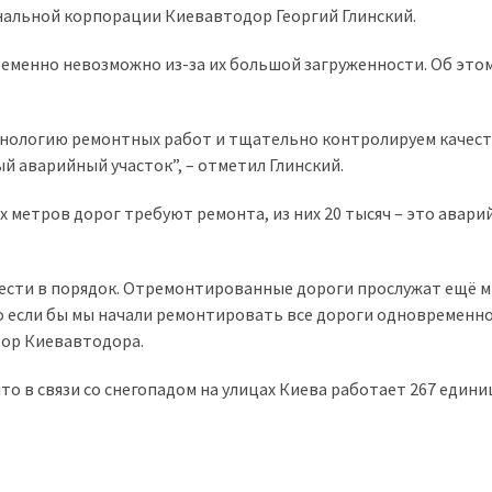
нальной корпорации Киевавтодор Георгий Глинский.
ременно невозможно из-за их большой загруженности. Об это
нологию ремонтных работ и тщательно контролируем качест
й аварийный участок”, – отметил Глинский.
х метров дорог требуют ремонта, из них 20 тысяч – это авари
вести в порядок. Отремонтированные дороги прослужат ещё 
то если бы мы начали ремонтировать все дороги одновременно
тор Киевавтодора.
то в связи со снегопадом на улицах Киева работает 267 едини