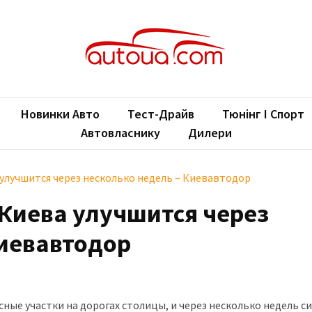
oUA.com
ільні новини
Новинки Авто
Тест-Драйв
Тюнінг І Спорт
Автовласнику
Дилери
 улучшится через несколько недель – Киевавтодор
 Киева улучшится через
Киевавтодор
ные участки на дорогах столицы, и через несколько недель с