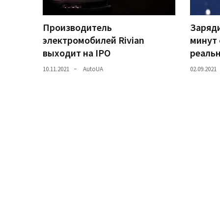
Історії
Производитель
Заряди
(3 678)
электромобилей Rivian
минут 
выходит на IPO
реаль
Тюнинг
і
10.11.2021
AutoUA
02.09.2021
спорт
(733)
Події
(521)
Автовласнику
(474)
Автозакон
(370)
Автошоу