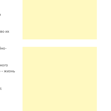
м
во их
йно-
много
 – жизнь
ц