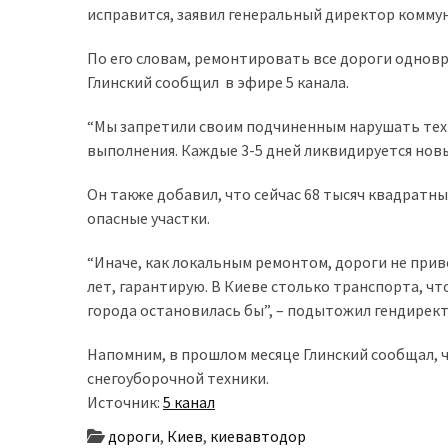
исправится, заявил генеральный директор комму
доступний
з
По его словам, ремонтировать все дороги однов
п’ятьма
Глинский сообщил в эфире 5 канала.
різними
двигунами
“Мы запретили своим подчиненным нарушать тех
выполнения. Каждые 3-5 дней ликвидируется новы
У
рф
Он также добавил, что сейчас 68 тысяч квадратны
почали
опасные участки.
масово
шукати
“Иначе, как локальным ремонтом, дороги не при
в
лет, гарантирую. В Киеве столько транспорта, ч
інтернеті
города остановилась бы”, – подытожил гендирек
“як
Напомним, в прошлом месяце Глинский сообщал, ч
злити
снегоуборочной техники.
бензин”
Источник:
5 канал
Scania
дороги
,
Киев
,
киевавтодор