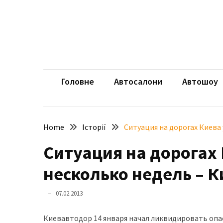
Skip
Skip
to
to
content
content
НЕДАВНІ
ЗАПИСИ
aut
Автомоб
Розкішний
і
Головне
Автосалони
Автошоу
потужний:
електромобіль
Bentley
Home
Історії
Ситуация на дорогах Киева
Torcal
Ситуация на дорогах
Нарешті
презентували
несколько недель – 
новий
BMW
07.02.2013
X5
Neue
Киевавтодор 14 января начал ликвидировать опас
Klasse