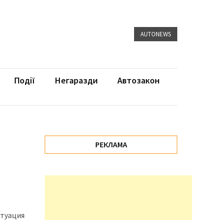
AUTONEWS
Події
Негаразди
Автозакон
РЕКЛАМА
итуация