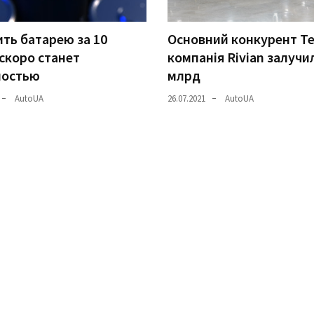
ть батарею за 10
Основний конкурент Te
скоро станет
компанія Rivian залучи
ностью
млрд
AutoUA
26.07.2021
AutoUA