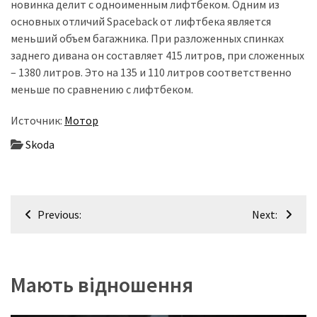
новинка делит с одноименным лифтбеком. Одним из
основных отличий Spaceback от лифтбека является
Історії
меньший объем багажника. При разложенных спинках
(3 678)
заднего дивана он составляет 415 литров, при сложенных
– 1380 литров. Это на 135 и 110 литров соответственно
Тюнинг
меньше по сравнению с лифтбеком.
і
спорт
Источник:
Мотор
(733)
Skoda
Події
(521)
Навігація
Автовласнику
Previous:
Next:
записів
(474)
Автозакон
(370)
Мають відношення
Автошоу