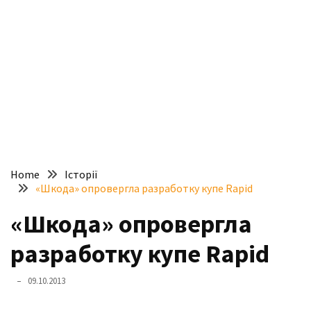
доступний
з
п’ятьма
різними
двигунами
У
рф
почали
масово
Home
Історії
шукати
«Шкода» опровергла разработку купе Rapid
в
інтернеті
«Шкода» опровергла
“як
разработку купе Rapid
злити
бензин”
09.10.2013
Scania