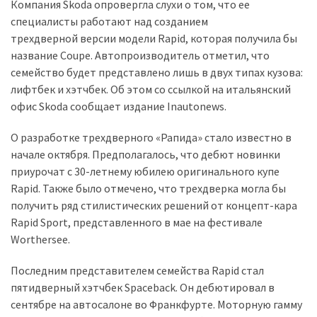
представила
Компания Skoda опровергла слухи о том, что ее
найсучасніші
специалисты работают над созданием
вантажівки
трехдверной версии модели Rapid, которая получила бы
для
название Coupe. Автопроизводитель отметил, что
військових
семейство будет представлено лишь в двух типах кузова:
лифтбек и хэтчбек. Об этом со ссылкой на итальянский
Нова
офис Skoda сообщает издание Inautonews.
Honda
Prelude:
О разработке трехдверного «Рапида» стало известно в
гібридний
начале октября. Предполагалось, что дебют новинки
камбек
приурочат с 30-летнему юбилею оригинального купе
Rapid. Также было отмечено, что трехдверка могла бы
получить ряд стилистических решений от концепт-кара
MOST
Rapid Sport, представленного в мае на фестивале
USED
Worthersee.
CATEGORIES
Последним представителем семейства Rapid стал
Новинки
пятидверный хэтчбек Spaceback. Он дебютировал в
авто
сентябре на автосалоне во Франкфурте. Моторную гамму
(6 037)