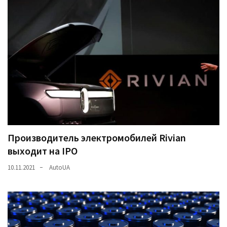
(358)
Головне
(324)
Тест-
драйв
(212)
Без
рубрики
(142)
Производитель электромобилей Rivian
выходит на IPO
10.11.2021
AutoUA