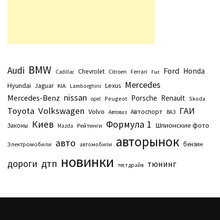
BMW
Audi
Ford
Honda
Chevrolet
Citroen
Ferrari
Cadillac
Fiat
Mercedes
Hyundai
Lexus
Jaguar
KIA
Lamborghini
nissan
Mercedes-Benz
Porsche
Renault
Peugeot
Skoda
opel
Toyota
Volkswagen
ГАИ
Volvo
Автоспорт
Автоваз
ВАЗ
Киев
Формула 1
Шпионские фото
Законы
Рейтинги
Маzda
авторынок
авто
бензин
Электромобили
автомобили
новинки
дтп
дороги
тюнинг
тест драйв