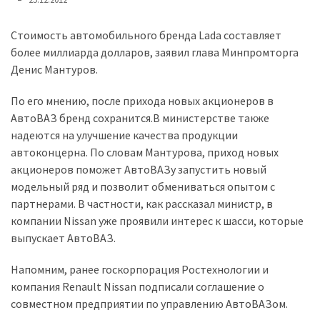
представила
найсучасніші
вантажівки
Стоимость автомобильного бренда Lada составляет
для
более миллиарда долларов, заявил глава Минпромторга
військових
Денис Мантуров.
По его мнению, после прихода новых акционеров в
Нова
АвтоВАЗ бренд сохранится.В министерстве также
Honda
надеются на улучшение качества продукции
Prelude:
автоконцерна. По словам Мантурова, приход новых
гібридний
акционеров поможет АвтоВАЗу запустить новый
камбек
модельный ряд и позволит обмениваться опытом с
партнерами. В частности, как рассказал министр, в
MOST
компании Nissan уже проявили интерес к шасси, которые
USED
выпускает АвтоВАЗ.
CATEGORIES
Напомним, ранее госкорпорация Ростехнологии и
Новинки
компания Renault Nissan подписали соглашение о
авто
совместном предприятии по управлению АвтоВАЗом.
(6 037)