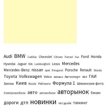
BMW
Audi
Ford
Honda
Chevrolet
Citroen
Ferrari
Cadillac
Fiat
Mercedes
Hyundai
Lexus
Jaguar
KIA
Lamborghini
nissan
Mercedes-Benz
Porsche
Renault
Peugeot
Skoda
opel
Toyota
Volkswagen
ГАИ
Volvo
Автоспорт
Автоваз
ВАЗ
Киев
Формула 1
Шпионские фото
Законы
Рейтинги
Маzda
авторынок
авто
бензин
Электромобили
автомобили
новинки
дтп
дороги
тюнинг
тест драйв