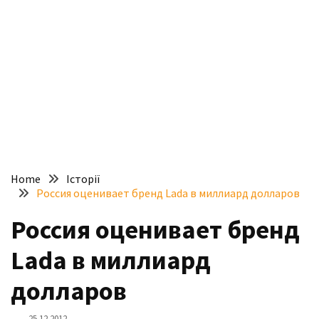
доступний
з
п’ятьма
різними
двигунами
У
рф
почали
масово
Home
Історії
шукати
Россия оценивает бренд Lada в миллиард долларов
в
інтернеті
Россия оценивает бренд
“як
Lada в миллиард
злити
бензин”
долларов
Scania
25.12.2012