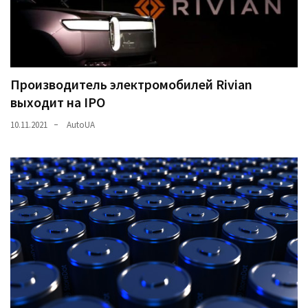
(358)
Головне
(324)
Производитель электромобилей Rivian
Тест-
выходит на IPO
драйв
(212)
10.11.2021
AutoUA
Без
рубрики
(142)