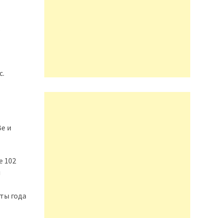
.
с.
Зе и
е 102
я
ты года