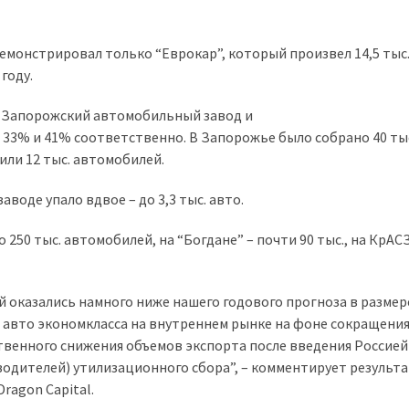
емонстрировал только “Еврокар”, который произвел 14,5 тыс
году.
а Запорожский автомобильный завод и
 33% и 41% соответственно. В Запорожье было собрано 40 ты
ли 12 тыс. автомобилей.
оде упало вдвое – до 3,3 тыс. авто.
 250 тыс. автомобилей, на “Богдане” – почти 90 тыс., на КрАС
оказались намного ниже нашего годового прогноза в размер
и авто экономкласса на внутреннем рынке на фоне сокращени
твенного снижения объемов экспорта после введения Россией
одителей) утилизационного сбора”, – комментирует результа
ragon Capital.