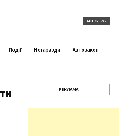
AUTONEWS
Події
Негаразди
Автозакон
чти
РЕКЛАМА