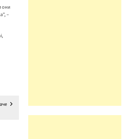
и они
”, –
i,
аче