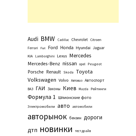
BMW
Audi
Chevrolet
Citroen
Cadillac
Ford
Honda
Hyundai
Jaguar
Ferrari
Fiat
Mercedes
Lexus
KIA
Lamborghini
nissan
Mercedes-Benz
Peugeot
opel
Toyota
Porsche
Renault
Skoda
Volkswagen
Volvo
Автоспорт
Автоваз
Киев
ГАИ
Законы
Рейтинги
ВАЗ
Маzda
Формула 1
Шпионские фото
авто
Электромобили
автомобили
авторынок
дороги
бензин
новинки
дтп
тест драйв