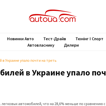
oUA.com
ільні новини
Новинки Авто
Тест-Драйв
Тюнінг І Спорт
Автовласнику
Дилери
 в Украине упало почти на треть
билей в Украине упало по
с. легковых автомобилей, что на 28,6% меньше по сравнению с