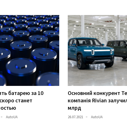
ть батарею за 10
Основний конкурент Te
скоро станет
компанія Rivian залучи
ностью
млрд
AutoUA
26.07.2021
AutoUA