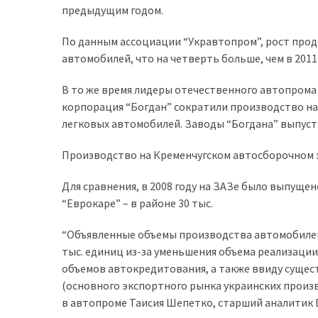
предыдущим годом.
доступний
з
По данным ассоциации “Укравтопром”, рост прод
п’ятьма
автомобилей, что на четверть больше, чем в 2011 
різними
двигунами
В то же время лидеры отечественного автопром
корпорация “Богдан” сократили производство на
У
легковых автомобилей. Заводы “Богдана” выпусти
рф
почали
Производство на Кременчугском автосборочном зав
масово
шукати
Для сравнения, в 2008 году на ЗАЗе было выпущено
в
“Еврокаре” – в районе 30 тыс.
інтернеті
“Объявленные объемы производства автомобилей 
“як
тыс. единиц из-за уменьшения объема реализаци
злити
объемов автокредитования, а также ввиду сущес
бензин”
(основного экспортного рынка украинских произв
Scania
в автопроме Таисия Шепетко, старший аналитик D