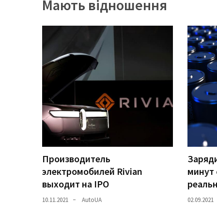
Мають відношення
Історії
(3 678)
Тюнинг
і
спорт
(733)
Події
(521)
Автовласнику
(474)
Производитель
Заряди
электромобилей Rivian
минут 
Автозакон
выходит на IPO
реаль
(370)
10.11.2021
AutoUA
02.09.2021
Автошоу