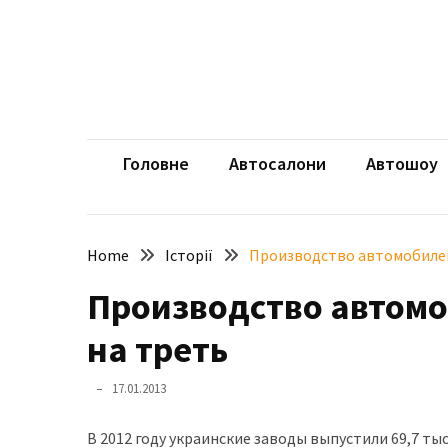
Skip
Skip
to
to
content
content
НЕДАВНІ
ЗАПИСИ
aut
Автомоб
Розкішний
і
Головне
Автосалони
Автошоу
потужний:
електромобіль
Bentley
Home
Історії
Производство автомобилей
Torcal
Производство автомо
Нарешті
презентували
на треть
новий
BMW
17.01.2013
X5
Neue
В 2012 году украинские заводы выпустили 69,7 ты
Klasse