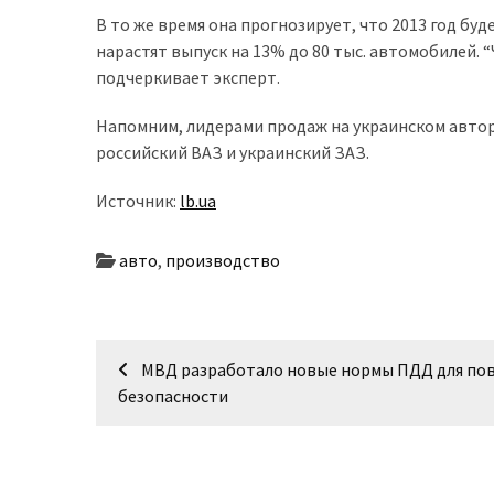
представила
В то же время она прогнозирует, что 2013 год бу
найсучасніші
нарастят выпуск на 13% до 80 тыс. автомобилей. “
вантажівки
подчеркивает эксперт.
для
військових
Напомним, лидерами продаж на украинском автор
российский ВАЗ и украинский ЗАЗ.
Нова
Honda
Источник:
lb.ua
Prelude:
гібридний
авто
,
производство
камбек
MOST
Навігація
USED
МВД разработало новые нормы ПДД для по
CATEGORIES
записів
безопасности
Новинки
авто
(6 037)