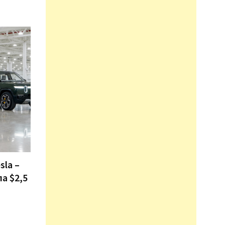
sla –
ла $2,5