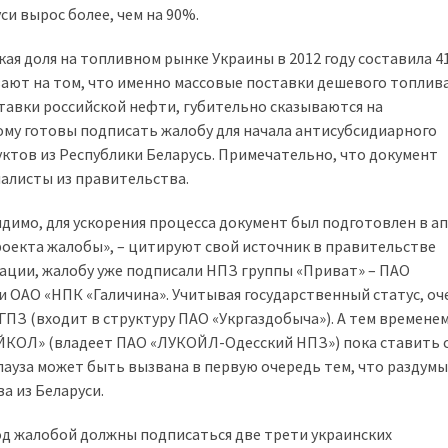
и вырос более, чем на 90%.
кая доля на топливном рынке Украины в 2012 году составила 4
ют на том, что именно массовые поставки дешевого топлива
тавки российской нефти, губительно сказываются на
му готовы подписать жалобу для начала антисубсидиарного
тов из Республики Беларусь. Примечательно, что документ
алисты из правительства.
идимо, для ускорения процесса документ был подготовлен в а
роекта жалобы», – цитируют свой источник в правительстве
ации, жалобу уже подписали НПЗ группы «Приват» – ПАО
 ОАО «НПК «Галичина». Учитывая государственный статус, оч
ПЗ (входит в структуру ПАО «Укргаздобыча»). А тем временем
ЙКОЛ» (владеет ПАО «ЛУКОЙЛ-Одесский НПЗ») пока ставить 
, пауза может быть вызвана в первую очередь тем, что разду
а из Беларуси.
од жалобой должны подписаться две трети украинских