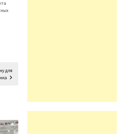
рта
ьных
ну для
нка