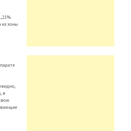
1,21%.
 из зоны
ппарате
евидно,
, в
свою
мывающие