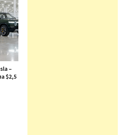
sla –
ла $2,5