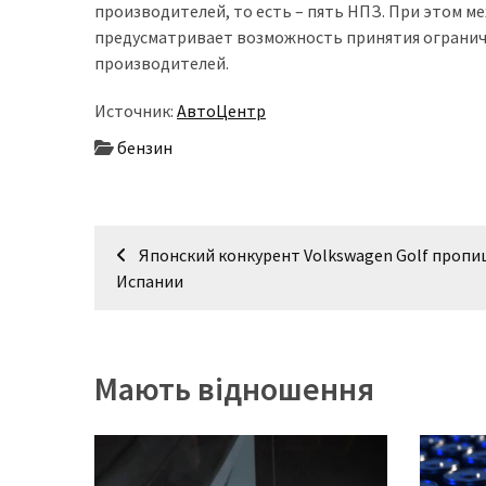
представила
производителей, то есть – пять НПЗ. При этом 
найсучасніші
предусматривает возможность принятия ограничи
вантажівки
производителей.
для
військових
Источник:
АвтоЦентр
бензин
Нова
Honda
Prelude:
гібридний
Навігація
Японский конкурент Volkswagen Golf пропи
камбек
записів
Испании
MOST
USED
CATEGORIES
Мають відношення
Новинки
авто
(6 037)