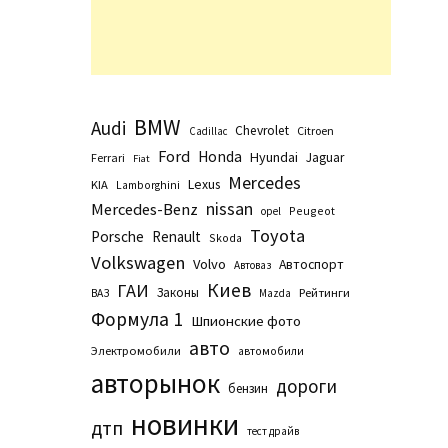
BMW
Audi
Chevrolet
Citroen
Cadillac
Ford
Honda
Hyundai
Jaguar
Ferrari
Fiat
Mercedes
Lexus
KIA
Lamborghini
nissan
Mercedes-Benz
Peugeot
opel
Toyota
Porsche
Renault
Skoda
Volkswagen
Volvo
Автоспорт
Автоваз
Киев
ГАИ
Законы
Рейтинги
ВАЗ
Маzda
Формула 1
Шпионские фото
авто
Электромобили
автомобили
авторынок
дороги
бензин
новинки
дтп
тест драйв