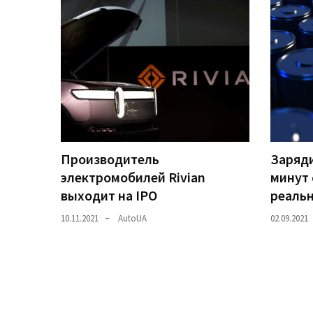
Історії
(3 678)
Тюнинг
і
спорт
(733)
Производитель
Заряди
Події
электромобилей Rivian
минут 
(521)
выходит на IPO
реаль
Автовласнику
10.11.2021
AutoUA
02.09.2021
(474)
Автозакон
(370)
Автошоу