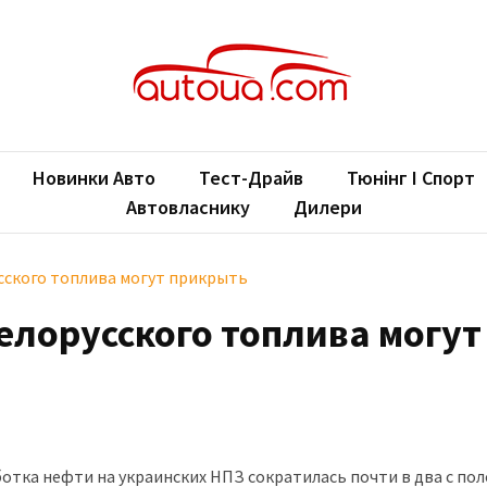
oUA.com
ільні новини
Новинки Авто
Тест-Драйв
Тюнінг І Спорт
Автовласнику
Дилери
сского топлива могут прикрыть
елорусского топлива могут
аботка нефти на украинских НПЗ сократилась почти в два с по