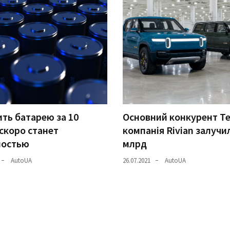
ть батарею за 10
Основний конкурент Te
скоро станет
компанія Rivian залучи
ностью
млрд
AutoUA
26.07.2021
AutoUA