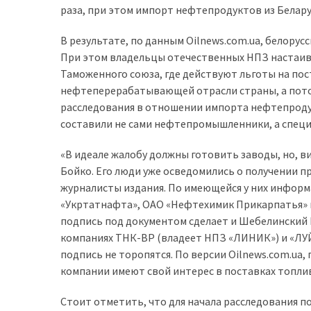
раза, при этом импорт нефтепродуктов из Беларус
доступний
з
В результате, по данным Oilnews.com.ua, белорусс
п’ятьма
При этом владельцы отечественных НПЗ настаива
різними
Таможенного союза, где действуют льготы на пос
двигунами
нефтеперерабатывающей отрасли страны, а пото
расследования в отношении импорта нефтепродук
У
составили не сами нефтепромышленники, а специ
рф
почали
«В идеале жалобу должны готовить заводы, но, в
масово
Бойко. Его люди уже осведомились о получении п
шукати
журналисты издания. По имеющейся у них информ
в
«Укртатнафта», ОАО «Нефтехимик Прикарпатья» и
інтернеті
подпись под документом сделает и Шебелинский Г
“як
компаниях ТНК-ВР (владеет НПЗ «ЛИНИК») и «ЛУ
злити
подпись не торопятся. По версии Oilnews.com.ua
бензин”
компании имеют свой интерес в поставках топлив
Scania
Стоит отметить, что для начала расследования п