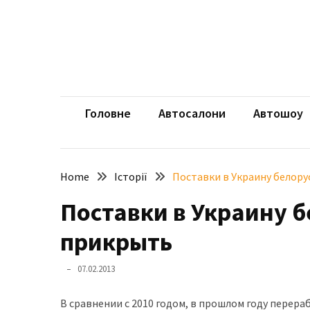
Skip
Skip
to
to
content
content
НЕДАВНІ
ЗАПИСИ
aut
Автомоб
Розкішний
і
Головне
Автосалони
Автошоу
потужний:
електромобіль
Bentley
Home
Історії
Поставки в Украину белору
Torcal
Поставки в Украину б
Нарешті
презентували
прикрыть
новий
BMW
07.02.2013
X5
Neue
В сравнении с 2010 годом, в прошлом году перер
Klasse