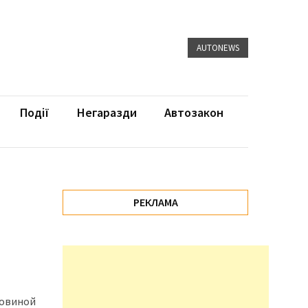
AUTONEWS
Події
Негаразди
Автозакон
РЕКЛАМА
ловиной