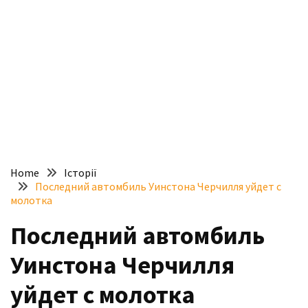
доступний
з
п’ятьма
різними
двигунами
У
рф
почали
масово
Home
Історії
шукати
Последний автомбиль Уинстона Черчилля уйдет с
в
молотка
інтернеті
Последний автомбиль
“як
злити
Уинстона Черчилля
бензин”
уйдет с молотка
Scania