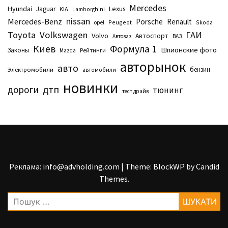
Mercedes
Hyundai
Lexus
Jaguar
KIA
Lamborghini
nissan
Mercedes-Benz
Porsche
Renault
Peugeot
Skoda
opel
Toyota
Volkswagen
ГАИ
Volvo
Автоспорт
Автоваз
ВАЗ
Киев
Формула 1
Шпионские фото
Законы
Рейтинги
Маzda
авторынок
авто
бензин
Электромобили
автомобили
новинки
дтп
дороги
тюнинг
тест драйв
Реклама: info@advholding.com
|
Theme: BlockWP by
Candid
Themes
.
Пошук: