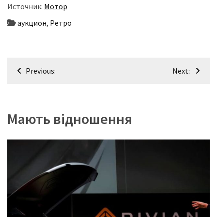
(358)
Источник:
Мотор
аукцион
,
Ретро
Головне
(324)
Тест-
Навігація
Previous:
Next:
драйв
записів
(212)
Без
Мають відношення
рубрики
(142)