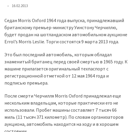
представила
16.02.2013
найсучасніші
вантажівки
Седан Morris Oxford 1964 года выпуска, принадлежавший
для
британскому премьер-министру Уинстону Черчиллю,
військових
будет продан на шотландаском автомобильном аукционе
Errol’s Morris Leslie. Торги состоятся 9 марта 2013 года.
Нова
Honda
Это был последний автомобиль, которым обладал
Prelude:
знаменитый британец перед своей смертью в 1965 году. К
гібридний
машине прилагается оригинальный техпаспорт с
камбек
регистрационной отметкой от 12 мая 1964 года и
подписью премьера.
MOST
После смерти Черчилля Morris Oxford принадлежал еще
USED
CATEGORIES
нескольким владельцам, которые практически его не
использовали. Пробег машины составляет 7 тысяч 66
Новинки
миль (11 тысяч 371 километр). По словам организаторов
авто
аукциона, автомобиль находится на ходу и в хорошем
(6 037)
состоянии.