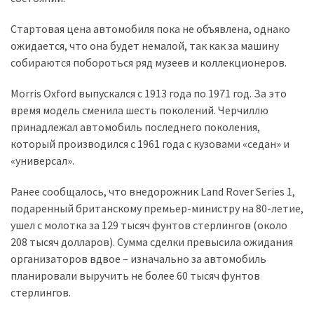
Стартовая цена автомобиля пока не объявлена, однако
Історії
ожидается, что она будет немалой, так как за машину
(3 678)
собираются побороться ряд музеев и коллекционеров.
Тюнинг
Morris Oxford выпускался с 1913 года по 1971 год. За это
і
время модель сменила шесть поколений. Черчиллю
спорт
принадлежал автомобиль последнего поколения,
(733)
который производился с 1961 года с кузовами «седан» и
Події
«универсал».
(521)
Ранее сообщалось, что внедорожник Land Rover Series 1,
Автовласнику
подаренный британскому премьер-министру на 80-летие,
(474)
ушел с молотка за 129 тысяч фунтов стерлингов (около
208 тысяч долларов). Сумма сделки превысила ожидания
Автозакон
организаторов вдвое – изначально за автомобиль
(370)
планировали выручить не более 60 тысяч фунтов
стерлингов.
Автошоу