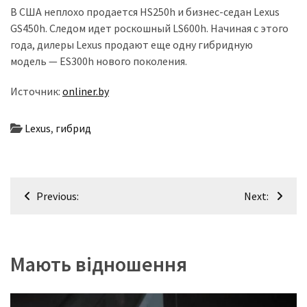
В США неплохо продается HS250h и бизнес-седан Lexus
GS450h. Следом идет роскошный LS600h. Начиная с этого
Історії
года, дилеры Lexus продают еще одну гибридную
(3 678)
модель — ES300h нового поколения.
Тюнинг
Источник:
onliner.by
і
спорт
(733)
Lexus
,
гибрид
Події
(521)
Навігація
Previous:
Next:
Автовласнику
записів
(474)
Автозакон
Мають відношення
(370)
Автошоу