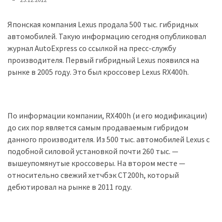
представила
найсучасніші
вантажівки
Японская компания Lexus продала 500 тыс. гибридных
для
автомобилей. Такую информацию сегодня опубликовал
військових
журнал AutoExpress со ссылкой на пресс-службу
производителя. Первый гибридный Lexus появился на
Нова
рынке в 2005 году. Это был кроссовер Lexus RX400h.
Honda
Prelude:
гібридний
По информации компании, RX400h (и его модификации)
камбек
до сих пор является самым продаваемым гибридом
данного производителя. Из 500 тыс. автомобилей Lexus с
подобной силовой установкой почти 260 тыс. —
MOST
USED
вышеупомянутые кроссоверы. На втором месте —
CATEGORIES
относительно свежий хетчбэк CT200h, который
дебютировал на рынке в 2011 году.
Новинки
авто
(6 037)