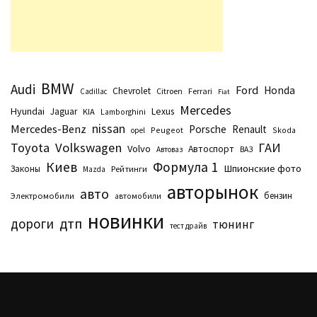
BMW
Audi
Ford
Honda
Chevrolet
Citroen
Ferrari
Cadillac
Fiat
Mercedes
Hyundai
Lexus
Jaguar
KIA
Lamborghini
nissan
Mercedes-Benz
Porsche
Renault
Peugeot
Skoda
opel
Toyota
Volkswagen
ГАИ
Volvo
Автоспорт
Автоваз
ВАЗ
Киев
Формула 1
Шпионские фото
Законы
Рейтинги
Маzda
авторынок
авто
бензин
Электромобили
автомобили
новинки
дтп
дороги
тюнинг
тест драйв