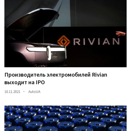
(358)
Головне
(324)
Тест-
драйв
(212)
Без
рубрики
Производитель электромобилей Rivian
(142)
выходит на IPO
10.11.2021
AutoUA