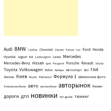
BMW
Audi
Ford
Honda
Chevrolet
Citroen
Ferrari
Cadillac
Fiat
Mercedes
Hyundai
Lexus
Jaguar
KIA
Lamborghini
nissan
Mercedes-Benz
Porsche
Renault
Peugeot
Skoda
opel
Toyota
Volkswagen
ГАИ
Volvo
Автоспорт
Автоваз
ВАЗ
Киев
Формула 1
Шпионские фото
Законы
Рейтинги
Маzda
авторынок
авто
бензин
Электромобили
автомобили
новинки
дтп
дороги
тюнинг
тест драйв