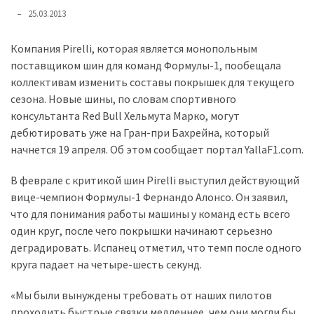
представила
25.03.2013
найсучасніші
вантажівки
Компания Pirelli, которая является монопольным
для
поставщиком шин для команд Формулы-1, пообещала
військових
коллективам изменить составы покрышек для текущего
сезона. Новые шины, по словам спортивного
Нова
консультанта Red Bull Хельмута Марко, могут
Honda
дебютировать уже на Гран-при Бахрейна, который
Prelude:
начнется 19 апреля. Об этом сообщает портал YallaF1.com.
гібридний
камбек
В феврале с критикой шин Pirelli выступил действующий
вице-чемпион Формулы-1 Фернандо Алонсо. Он заявил,
что для понимания работы машины у команд есть всего
MOST
USED
один круг, после чего покрышки начинают серьезно
CATEGORIES
деградировать. Испанец отметил, что темп после одного
круга падает на четыре-шесть секунд.
Новинки
авто
«Мы были вынуждены требовать от наших пилотов
(6 037)
проходить быстрые связки медленнее, чем они могли бы.