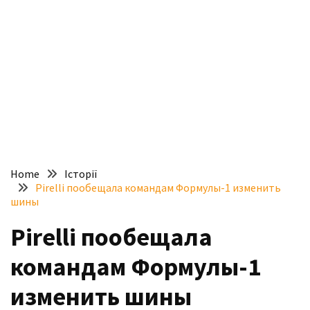
доступний
з
п’ятьма
різними
двигунами
У
рф
почали
масово
Home
Історії
шукати
Pirelli пообещала командам Формулы-1 изменить
в
шины
інтернеті
Pirelli пообещала
“як
злити
командам Формулы-1
бензин”
изменить шины
Scania