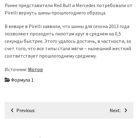
(358)
Ранее представители Red Bull и Mercedes потребовали от
Pirelli вернуть шины прошлогоднего образца.
Головне
(324)
В январе в Pirelli заявили, что шины для сезона 2013 года
позволяют проходить пилотам круг в среднем на 0,5
Тест-
секунды быстрее. Этого удалось достичь, в частности, за
драйв
счет того, что все типы стали мягче – нынешний жесткий
(212)
соответствует прошлогоднему среднему.
Без
Источник:
Мотор
рубрики
Формула 1
(142)
Навігація
Previous:
Next:
записів