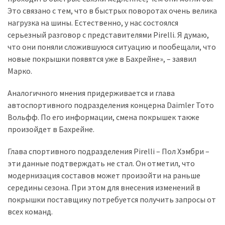
Это связано с тем, что в быстрых поворотах очень велика
Історії
нагрузка на шины. Естественно, у нас состоялся
(3 678)
серьезный разговор с представителями Pirelli. Я думаю,
что они поняли сложившуюся ситуацию и пообещали, что
Тюнинг
новые покрышки появятся уже в Бахрейне», – заявил
і
Марко.
спорт
(733)
Аналогичного мнения придерживается и глава
автоспортивного подразделения концерна Daimler Тото
Події
Вольфф. По его информации, смена покрышек также
(521)
произойдет в Бахрейне.
Автовласнику
Глава спортивного подразделения Pirelli – Пол Хэмбри –
(474)
эти данные подтверждать не стал. Он отметил, что
модернизация составов может произойти на раньше
Автозакон
середины сезона. При этом для внесения изменений в
(370)
покрышки поставщику потребуется получить запросы от
всех команд.
Автошоу