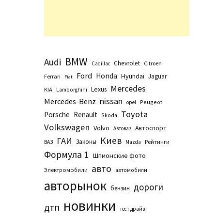
BMW
Audi
Chevrolet
Citroen
Cadillac
Ford
Honda
Hyundai
Jaguar
Ferrari
Fiat
Mercedes
Lexus
KIA
Lamborghini
nissan
Mercedes-Benz
Peugeot
opel
Toyota
Porsche
Renault
Skoda
Volkswagen
Volvo
Автоспорт
Автоваз
Киев
ГАИ
Законы
Рейтинги
ВАЗ
Маzda
Формула 1
Шпионские фото
авто
Электромобили
автомобили
авторынок
дороги
бензин
новинки
дтп
тест драйв