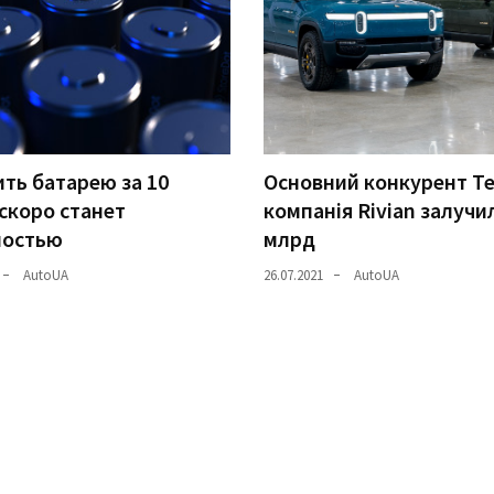
ть батарею за 10
Основний конкурент Te
скоро станет
компанія Rivian залучи
ностью
млрд
AutoUA
26.07.2021
AutoUA