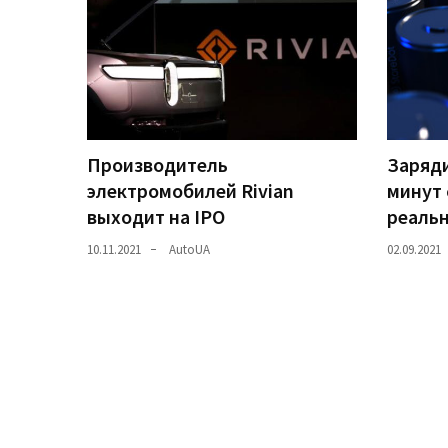
Історії
(3 678)
Тюнинг
і
спорт
Производитель
Заряди
(733)
электромобилей Rivian
минут 
выходит на IPO
реаль
Події
10.11.2021
AutoUA
02.09.2021
(521)
Автовласнику
(474)
Автозакон
(370)
Автошоу