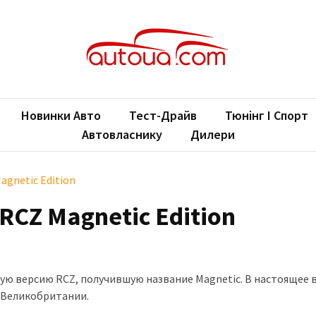
oUA.com
ільні новини
Новинки Авто
Тест-Драйв
Тюнінг І Спорт
Автовласнику
Дилери
gnetic Edition
RCZ Magnetic Edition
ю версию RCZ, получившую название Magnetic. В настоящее 
 Великобритании.