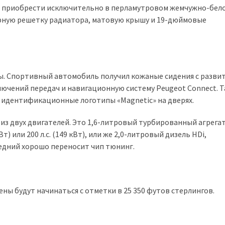
но приобрести исключительно в перламутровом жемчужно-бело
ерную решетку радиатора, матовую крышу и 19-дюймовые
ы. Спортивный автомобиль получил кожаные сидения с разви
чений передач и навигационную систему Peugeot Connect. 
 идентификационные логотипы «Magnetic» на дверях.
з двух двигателей. Это 1,6-литровый турбированный агрегат
) или 200 л.с. (149 кВт), или же 2,0-литровый дизель HDi,
ледний хорошо переносит чип тюнинг.
ны будут начинаться с отметки в 25 350 футов стерлингов.