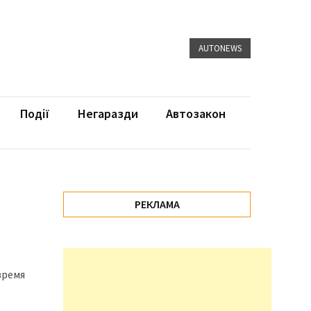
AUTONEWS
Події
Негаразди
Автозакон
РЕКЛАМА
время