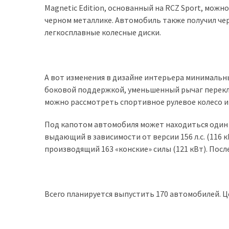
Magnetic Edition, основанный на RCZ Sport, мож
доступний
черном металлике. Автомобиль также получил ч
з
легкосплавные колесные диски.
п’ятьма
різними
двигунами
А вот изменения в дизайне интерьера минимальн
У
боковой поддержкой, уменьшенный рычаг переклю
рф
можно рассмотреть спортивное рулевое колесо и
почали
масово
Под капотом автомобиля может находиться один и
шукати
выдающий в зависимости от версии 156 л.с. (116 кВт
в
производящий 163 «конские» силы (121 кВт). Пос
інтернеті
“як
злити
Всего планируется выпустить 170 автомобилей. Це
бензин”
Scania