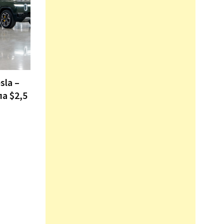
sla –
ла $2,5