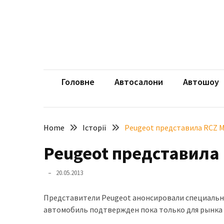
Skip
Skip
to
to
content
content
НЕДАВНІ
ЗАПИСИ
aut
Автомоб
Розкішний
і
Головне
Автосалони
Автошоу
потужний:
електромобіль
Bentley
Home
Історії
Peugeot представила RCZ Ma
Torcal
Peugeot представила 
Нарешті
презентували
20.05.2013
новий
BMW
Представители Peugeot анонсировали специальну
X5
автомобиль подтвержден пока только для рынка
Neue
Klasse