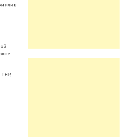
м или в
той
Также
 THP,