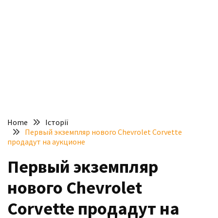
доступний
з
п’ятьма
різними
двигунами
У
рф
почали
масово
Home
Історії
шукати
Первый экземпляр нового Chevrolet Corvette
в
продадут на аукционе
інтернеті
Первый экземпляр
“як
злити
нового Chevrolet
бензин”
Corvette продадут на
Scania