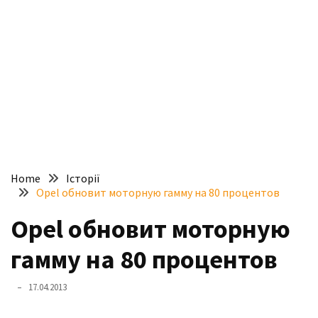
доступний
з
п’ятьма
різними
двигунами
У
рф
почали
масово
Home
Історії
шукати
Opel обновит моторную гамму на 80 процентов
в
інтернеті
Opel обновит моторную
“як
гамму на 80 процентов
злити
бензин”
17.04.2013
Scania