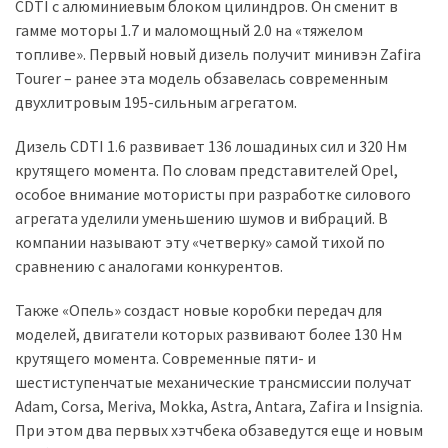
CDTI с алюминиевым блоком цилиндров. Он сменит в
гамме моторы 1.7 и маломощный 2.0 на «тяжелом
Історії
топливе». Первый новый дизель получит минивэн Zafira
(3 678)
Tourer – ранее эта модель обзавелась современным
двухлитровым 195-сильным агрегатом.
Тюнинг
і
Дизель CDTI 1.6 развивает 136 лошадиных сил и 320 Нм
спорт
крутящего момента. По словам представителей Opel,
(733)
особое внимание мотористы при разработке силового
агрегата уделили уменьшению шумов и вибраций. В
Події
компании называют эту «четверку» самой тихой по
(521)
сравнению с аналогами конкурентов.
Автовласнику
Также «Опель» создаст новые коробки передач для
(474)
моделей, двигатели которых развивают более 130 Нм
крутящего момента. Современные пяти- и
Автозакон
шестиступенчатые механические трансмиссии получат
(370)
Adam, Corsa, Meriva, Mokka, Astra, Antara, Zafira и Insignia.
При этом два первых хэтчбека обзаведутся еще и новым
Автошоу