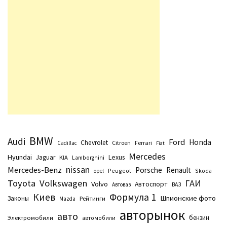
BMW
Audi
Ford
Honda
Chevrolet
Citroen
Ferrari
Cadillac
Fiat
Mercedes
Hyundai
Lexus
Jaguar
KIA
Lamborghini
nissan
Mercedes-Benz
Porsche
Renault
Peugeot
Skoda
opel
Toyota
Volkswagen
ГАИ
Volvo
Автоспорт
Автоваз
ВАЗ
Киев
Формула 1
Шпионские фото
Законы
Рейтинги
Маzda
авторынок
авто
бензин
Электромобили
автомобили