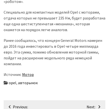
«роботом».
(358)
Специально для компактных моделей Opel с моторами,
Головне
отдача которых не превышает 235 Нм, будет разработана
(324)
еще одна шестиступенчатая «механика», которая
окажется на порядок легче аналогов.
Тест-
драйв
Ранее сообщалось, что концерн General Motors намерен
(212)
до 2016 года инвестировать в Opel четыре миллиарда
евро. Эта сумма, помимо обновления моторной гаммы,
Без
пойдет на расширение модельного ряда немецкой
рубрики
компании.
(142)
Источник:
Мотор
opel
,
авторынок
Навігація
Previous:
Next: