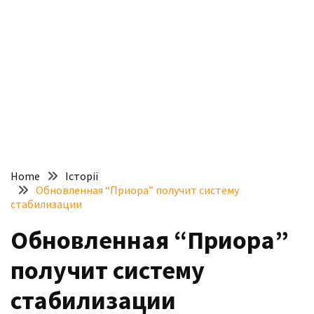
доступний
з
п’ятьма
різними
двигунами
У
рф
почали
масово
Home
Історії
шукати
Обновленная “Приора” получит систему
в
стабилизации
інтернеті
Обновленная “Приора”
“як
злити
получит систему
бензин”
стабилизации
Scania