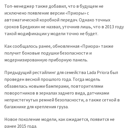
Топ-менеджер также добавил, что в будущем не
Історії
исключено появление версии «Приоры» с
(3 678)
автоматической коробкой передач. Однако точных
сроков Бредихин не назвал, уточнив лишь, что в 2013 году
Тюнинг
такой модификации у модели точно не будет.
і
спорт
Как сообщалось ранее, обновленная «Приора» также
(733)
получит боковые подушки безопасности и
модернизированную приборную панель.
Події
(521)
Предыдущий рестайлинг для семейства Lada Priora был
проведен весной прошлого года. Тогда модель
Автовласнику
обзавелась новыми бамперами, повторителями
(474)
поворотников в зеркалах заднего вида, датчиками
непристегнутых ремней безопасности, а также сеткой в
Автозакон
багажнике для крепления груза.
(370)
Новое поколение модели, как ожидается, появится не
Автошоу
ранее 2015 года.