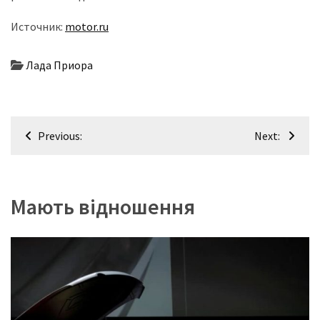
(358)
Источник:
motor.ru
Головне
(324)
Лада Приора
Тест-
драйв
Навігація
(212)
Previous:
Next:
записів
Без
рубрики
(142)
Мають відношення