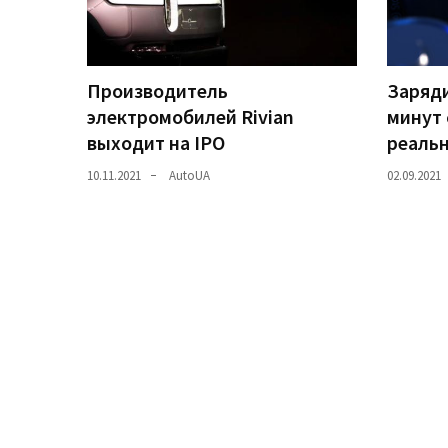
Історії
(3 678)
Производитель
Заряди
Тюнинг
электромобилей Rivian
минут 
і
выходит на IPO
реаль
спорт
10.11.2021
AutoUA
02.09.2021
(733)
Події
(521)
Автовласнику
(474)
Автозакон
(370)
Автошоу