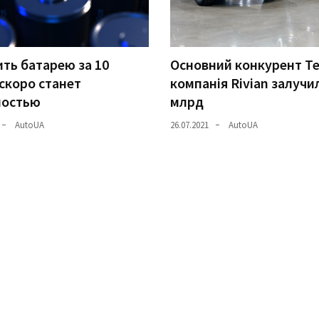
ть батарею за 10
Основний конкурент Te
скоро станет
компанія Rivian залучи
ностью
млрд
AutoUA
26.07.2021
AutoUA