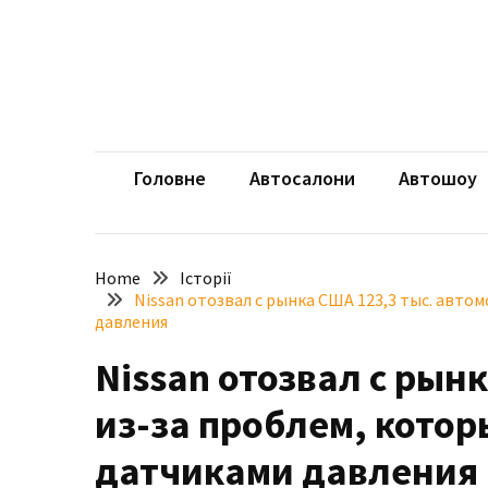
Skip
Skip
to
to
content
content
НЕДАВНІ
ЗАПИСИ
aut
Автомоб
Розкішний
і
Головне
Автосалони
Автошоу
потужний:
електромобіль
Bentley
Home
Історії
Torcal
Nissan отозвал с рынка США 123,3 тыс. авто
давления
Нарешті
презентували
Nissan отозвал с рын
новий
BMW
из-за проблем, котор
X5
датчиками давления
Neue
Klasse