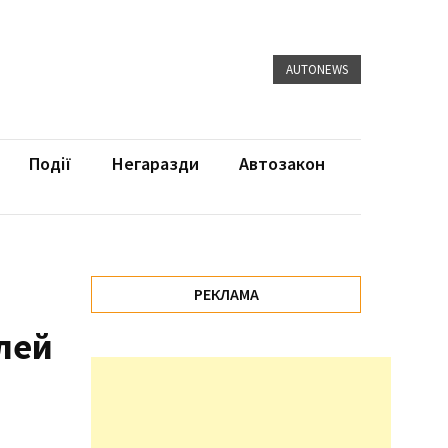
AUTONEWS
Події
Негаразди
Автозакон
РЕКЛАМА
илей