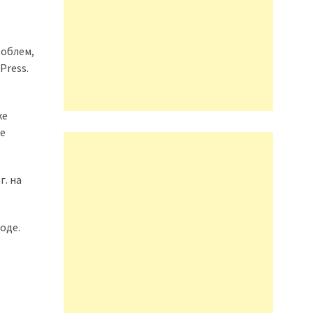
роблем,
Press.
ке
не
г. на
оде.