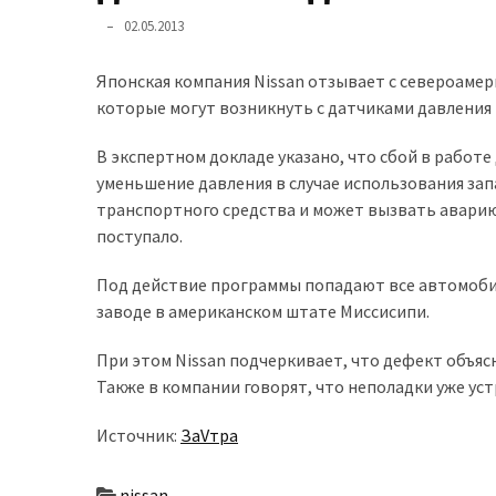
доступний
02.05.2013
з
п’ятьма
Японская компания Nissan отзывает с североамери
різними
которые могут возникнуть с датчиками давления в
двигунами
В экспертном докладе указано, что сбой в работ
У
уменьшение давления в случае использования зап
рф
транспортного средства и может вызвать аварию
почали
поступало.
масово
Под действие программы попадают все автомобили
шукати
заводе в американском штате Миссисипи.
в
інтернеті
При этом Nissan подчеркивает, что дефект объяс
“як
Также в компании говорят, что неполадки уже ус
злити
бензин”
Источник:
ЗаVтра
Scania
nissan