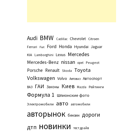
BMW
Audi
Chevrolet
Citroen
Cadillac
Ford
Honda
Hyundai
Jaguar
Ferrari
Fiat
Mercedes
Lexus
KIA
Lamborghini
nissan
Mercedes-Benz
Peugeot
opel
Toyota
Porsche
Renault
Skoda
Volkswagen
Volvo
Автоспорт
Автоваз
Киев
ГАИ
Законы
Рейтинги
ВАЗ
Маzda
Формула 1
Шпионские фото
авто
Электромобили
автомобили
авторынок
дороги
бензин
новинки
дтп
тест драйв