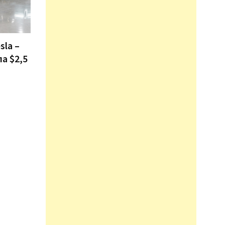
sla –
ла $2,5