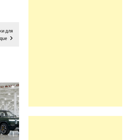
ки для
que