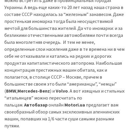
можно встретить даже в провинциальных городах
Украины. А ведь еще каких-то 20 лет назад наша страна в
Історії
составе СССР находилась за “железным” занавесом. Даже
(3 678)
простенькая иномарка тогда была неосуществимой
мечтой для большинства жителей. Да что иномарки: и за
Тюнинг
безликими отечественными автомобилями почти всегда
і
была многолетняя очередь. И тем не менее,
спорт
определенные слои населения даже в те времена ни в чем
(733)
себе не отказывали и катались на редких и дорогих
продуктах капиталистического автопрома. Наибольшая
Події
концентрация престижных машин обитала, как и
(521)
полагается, в столице СССР – Москве, причем в
большинстве своем это были “американцы”, “немцы”
Автовласнику
(
BMW
,
Mercedes-Benz
) и
Volvo
. А вот изящных и стильных
(474)
“итальянцев” можно пересчитать по
пальцам.
Автобазар
онлайн
Motori.ua
предлагает вам
Автозакон
своеобразный обзор самых эксклюзивных апеннинских
(370)
машин, попавших на 1/6 части суши самыми разными
путями.
Автошоу