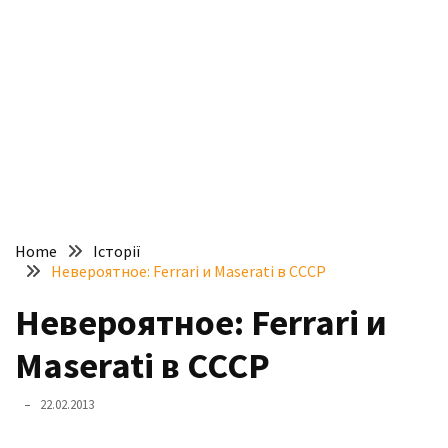
доступний
з
п’ятьма
різними
двигунами
У
рф
почали
масово
Home
Історії
шукати
Невероятное: Ferrari и Maserati в СССР
в
інтернеті
Невероятное: Ferrari и
“як
Maserati в СССР
злити
бензин”
22.02.2013
Scania