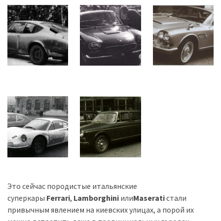
представила
найсучасніші
вантажівки
для
військових
Нова
Honda
Prelude:
гібридний
камбек
MOST
USED
CATEGORIES
Это сейчас породистые итальянские
Новинки
суперкары
Ferrari
,
Lamborghini
или
Maserati
стали
авто
привычным явлением на киевских улицах, а порой их
(6 037)