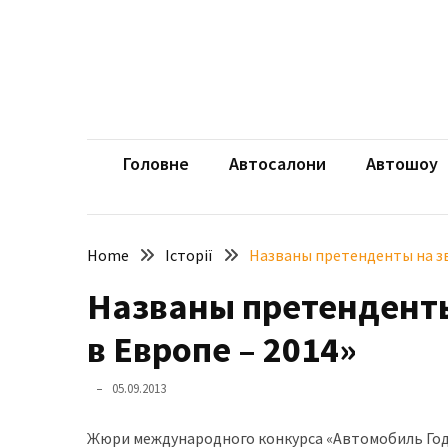
Skip
Skip
to
to
content
content
НЕДАВНІ
ЗАПИСИ
aut
Автомоб
Розкішний
і
Головне
Автосалони
Автошоу
потужний:
електромобіль
Bentley
Home
Історії
Названы претенденты на зв
Torcal
Названы претенденты
Нарешті
презентували
в Европе – 2014»
новий
BMW
05.09.2013
X5
Neue
Жюри международного конкурса «Автомобиль Года
Klasse