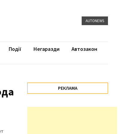
AUTONEWS
Події
Негаразди
Автозакон
ода
РЕКЛАМА
ут