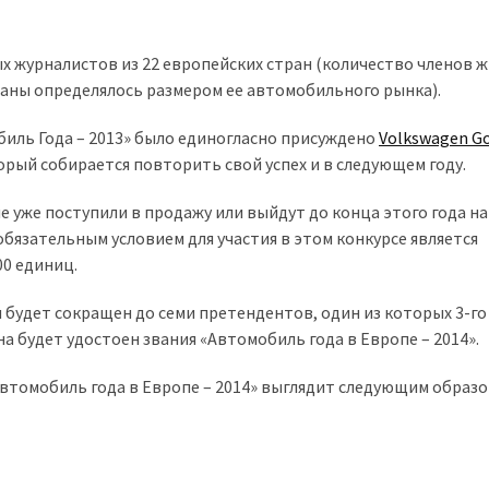
 журналистов из 22 европейских стран (количество членов 
аны определялось размером ее автомобильного рынка).
обиль Года – 2013» было единогласно присуждено
Volkswagen Go
торый собирается повторить свой успех и в следующем году.
е уже поступили в продажу или выйдут до конца этого года н
обязательным условием для участия в этом конкурсе является
00 единиц.
 будет сокращен до семи претендентов, один из которых 3-го
а будет удостоен звания «Автомобиль года в Европе – 2014».
втомобиль года в Европе – 2014» выглядит следующим образо