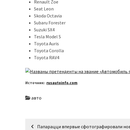
Renault Zoe
Seat Leon
Історії
Skoda Octavia
(3 678)
Subaru Forester
Suzuki SX4
Тюнинг
Tesla Model S
і
Toyota Auris
спорт
Toyota Corolla
(733)
Toyota RAV4
Події
(521)
Источник:
rusautoinfo.com
Автовласнику
(474)
авто
Автозакон
(370)
Навігація
Автошоу
Папарацци впервые сфотографировали но