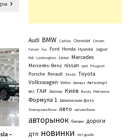
gna
BMW
Audi
Chevrolet
Citroen
Cadillac
Ford
Honda
Hyundai
Jaguar
Ferrari
Fiat
Mercedes
Lexus
KIA
Lamborghini
nissan
Mercedes-Benz
Peugeot
opel
Toyota
Porsche
Renault
Skoda
Volkswagen
Volvo
Автоспорт
Автоваз
Киев
ГАИ
Законы
Рейтинги
ВАЗ
Маzda
Формула 1
Шпионские фото
авто
Электромобили
автомобили
авторынок
дороги
бензин
новинки
дтп
sla –
тест драйв