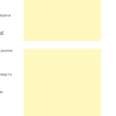
жюри в
lf
а рынки
 марта
м: