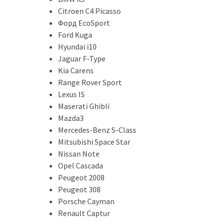
представила
Citroen C4 Picasso
найсучасніші
Форд EcoSport
вантажівки
Ford Kuga
для
Hyundai i10
військових
Jaguar F-Type
Нова
Kia Carens
Honda
Range Rover Sport
Prelude:
Lexus IS
гібридний
Maserati Ghibli
камбек
Mazda3
Mercedes-Benz S-Class
Mitsubishi Space Star
MOST
Nissan Note
USED
Opel Cascada
CATEGORIES
Peugeot 2008
Peugeot 308
Новинки
Porsche Cayman
авто
Renault Captur
(6 037)