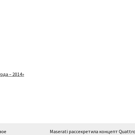
вое
Maserati рассекретила концепт Quattr