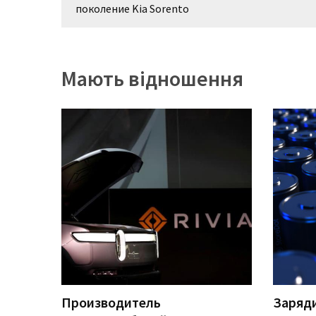
записів
(358)
поколение Kia Sorento
Головне
(324)
Мають відношення
Тест-
драйв
(212)
Без
рубрики
(142)
Производитель
Заряди