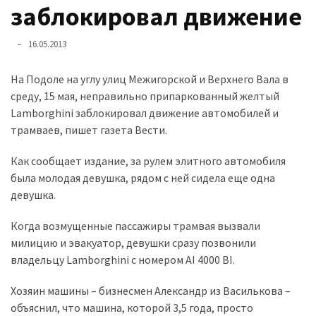
представила
заблокировал движение
найсучасніші
вантажівки
16.05.2013
для
військових
На Подоле на углу улиц Межигорской и Верхнего Вала в
среду, 15 мая, неправильно припаркованный желтый
Нова
Lamborghini заблокировал движение автомобилей и
Honda
трамваев, пишет газета Вести.
Prelude:
гібридний
Как сообщает издание, за рулем элитного автомобиля
камбек
была молодая девушка, рядом с ней сидела еще одна
девушка.
MOST
Когда возмущенные пассажиры трамвая вызвали
USED
милицию и эвакуатор, девушки сразу позвонили
CATEGORIES
владельцу Lamborghini с номером AI 4000 BI.
Новинки
Хозяин машины – бизнесмен Александр из Василькова –
авто
объяснил, что машина, которой 3,5 года, просто
(6 037)