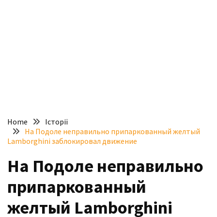
доступний
з
п’ятьма
різними
двигунами
У
рф
почали
масово
Home
Історії
шукати
На Подоле неправильно припаркованный желтый
в
Lamborghini заблокировал движение
інтернеті
На Подоле неправильно
“як
злити
припаркованный
бензин”
желтый Lamborghini
Scania