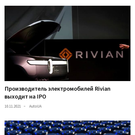
(358)
Головне
(324)
Тест-
драйв
(212)
Без
рубрики
(142)
Производитель электромобилей Rivian
выходит на IPO
10.11.2021
AutoUA