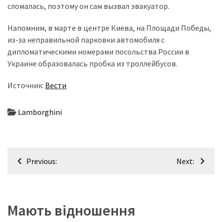
сломалась, поэтому он сам вызвал эвакуатор.
Історії
Напомним, в марте в центре Киева, на Площади Победы,
(3 678)
из-за неправильной парковки автомобиля с
дипломатическими номерами посольства России в
Тюнинг
Украине образовалась пробка из троллейбусов.
і
спорт
Источник:
Вести
(733)
Lamborghini
Події
(521)
Автовласнику
Навігація
(474)
Previous:
Next:
записів
Автозакон
(370)
Мають відношення
Автошоу