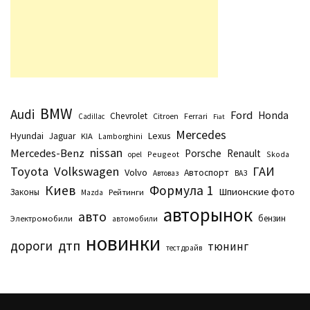
BMW
Audi
Ford
Honda
Chevrolet
Citroen
Ferrari
Cadillac
Fiat
Mercedes
Hyundai
Lexus
Jaguar
KIA
Lamborghini
nissan
Mercedes-Benz
Porsche
Renault
Peugeot
Skoda
opel
Toyota
Volkswagen
ГАИ
Volvo
Автоспорт
Автоваз
ВАЗ
Киев
Формула 1
Шпионские фото
Законы
Рейтинги
Маzda
авторынок
авто
бензин
Электромобили
автомобили
новинки
дтп
дороги
тюнинг
тест драйв