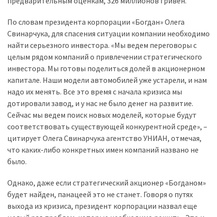
предварительным оценкам, 326 миллионов гривен.
Історії
По словам президента корпорации «Богдан» Олега
(3 678)
Свинарчука, для спасения ситуации компании необходимо
найти серьезного инвестора. «Мы ведем переговоры с
Тюнинг
целым рядом компаний о привлечении стратегического
і
инвестора. Мы готовы поделиться долей в акционерном
спорт
капитале. Наши модели автомобилей уже устарели, и нам
(733)
надо их менять. Все это время с начала кризиса мы
дотировали завод, и у нас не было денег на развитие.
Події
Сейчас мы ведем поиск новых моделей, которые будут
(521)
соответствовать существующей конкурентной среде», –
цитирует Олега Свинарчука агентство УНИАН, отмечая,
Автовласнику
что каких-либо конкретных имен компаний названо не
(474)
было.
Автозакон
Однако, даже если стратегический акционер «Богданом»
(370)
будет найден, панацеей это не станет. Говоря о путях
выхода из кризиса, президент корпорации назвал еще
Автошоу