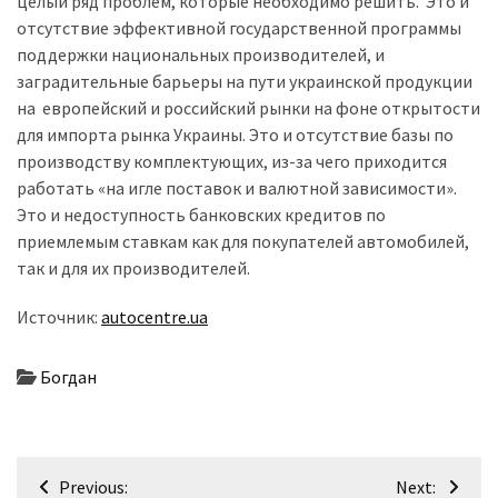
целый ряд проблем, которые необходимо решить. Это и
(358)
отсутствие эффективной государственной программы
поддержки национальных производителей, и
Головне
заградительные барьеры на пути украинской продукции
(324)
на европейский и российский рынки на фоне открытости
для импорта рынка Украины. Это и отсутствие базы по
Тест-
производству комплектующих, из-за чего приходится
драйв
работать «на игле поставок и валютной зависимости».
(212)
Это и недоступность банковских кредитов по
приемлемым ставкам как для покупателей автомобилей,
Без
так и для их производителей.
рубрики
(142)
Источник:
autocentre.ua
Богдан
Навігація
Previous:
Next: