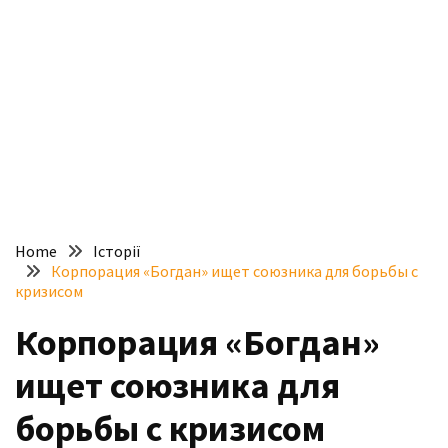
доступний
з
п’ятьма
різними
двигунами
У
рф
почали
масово
Home
Історії
шукати
Корпорация «Богдан» ищет союзника для борьбы с
в
кризисом
інтернеті
Корпорация «Богдан»
“як
злити
ищет союзника для
бензин”
борьбы с кризисом
Scania