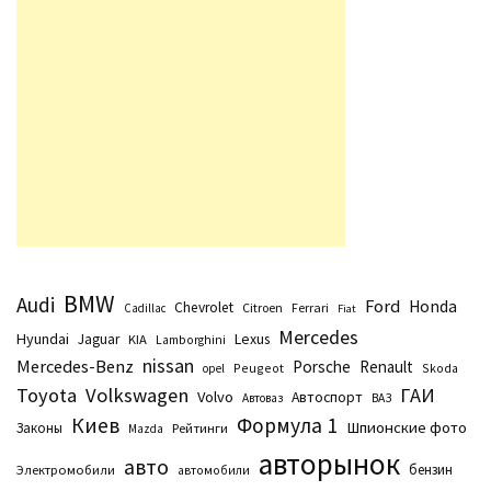
BMW
Audi
Ford
Honda
Chevrolet
Citroen
Ferrari
Cadillac
Fiat
Mercedes
Hyundai
Lexus
Jaguar
KIA
Lamborghini
nissan
Mercedes-Benz
Porsche
Renault
Peugeot
Skoda
opel
Toyota
Volkswagen
ГАИ
Volvo
Автоспорт
Автоваз
ВАЗ
Киев
Формула 1
Шпионские фото
Законы
Рейтинги
Маzda
авторынок
авто
бензин
Электромобили
автомобили