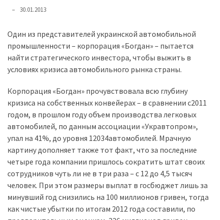
представила
30.01.2013
найсучасніші
вантажівки
Один из представителей украинской автомобильной
для
промышленности – корпорация «Богдан» – пытается
військових
найти стратегического инвестора, чтобы выжить в
условиях кризиса автомобильного рынка страны.
Нова
Honda
Корпорация «Богдан» прочувствовала всю глубину
Prelude:
кризиса на собственных конвейерах – в сравнении с2011
гібридний
годом, в прошлом году объем производства легковых
камбек
автомобилей, по данным ассоциации «Укравтопром»,
упал на 41%, до уровня 12034автомобилей. Мрачную
картину дополняет также тот факт, что за последние
MOST
USED
четыре года компании пришлось сократить штат своих
CATEGORIES
сотрудников чуть ли не в три раза – с 12 до 4,5 тысяч
человек. При этом размеры выплат в госбюджет лишь за
Новинки
минувший год снизились на 100 миллионов гривен, тогда
авто
как чистые убытки по итогам 2012 года составили, по
(6 037)