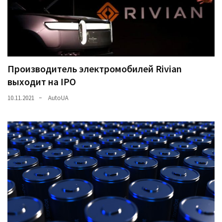
(358)
Головне
(324)
Тест-
Производитель электромобилей Rivian
драйв
выходит на IPO
(212)
10.11.2021
AutoUA
Без
рубрики
(142)