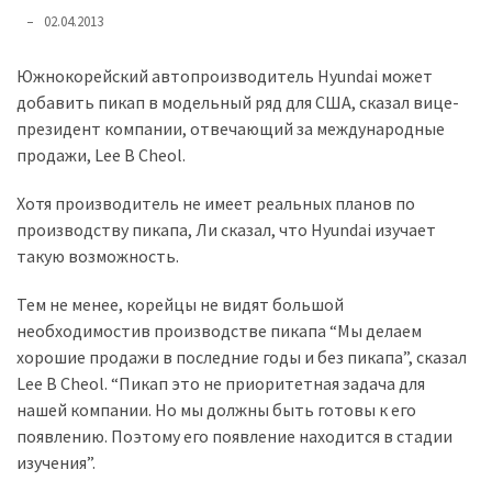
представила
02.04.2013
найсучасніші
вантажівки
Южнокорейский автопроизводитель Hyundai может
для
добавить пикап в модельный ряд для США, сказал вице-
військових
президент компании, отвечающий за международные
продажи, Lee В Cheol.
Нова
Honda
Хотя производитель не имеет реальных планов по
Prelude:
производству пикапа, Ли сказал, что Hyundai изучает
гібридний
такую возможность.
камбек
Тем не менее, корейцы не видят большой
необходимостив производстве пикапа “Мы делаем
MOST
хорошие продажи в последние годы и без пикапа”, сказал
USED
CATEGORIES
Lee В Cheol. “Пикап это не приоритетная задача для
нашей компании. Но мы должны быть готовы к его
Новинки
появлению. Поэтому его появление находится в стадии
авто
изучения”.
(6 037)