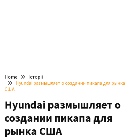
доступний
з
п’ятьма
різними
двигунами
У
рф
почали
масово
Home
Історії
шукати
Hyundai размышляет о создании пикапа для рынка
в
США
інтернеті
Hyundai размышляет о
“як
злити
создании пикапа для
бензин”
рынка США
Scania