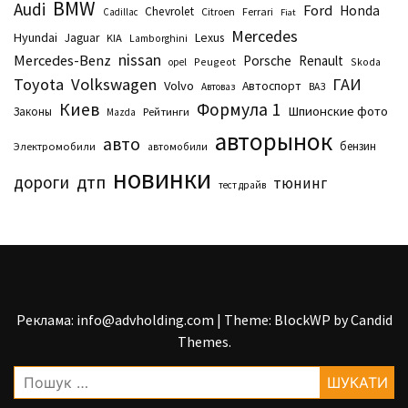
BMW
Audi
Ford
Honda
Chevrolet
Citroen
Ferrari
Cadillac
Fiat
Mercedes
Hyundai
Lexus
Jaguar
KIA
Lamborghini
nissan
Mercedes-Benz
Porsche
Renault
Peugeot
Skoda
opel
Toyota
Volkswagen
ГАИ
Volvo
Автоспорт
Автоваз
ВАЗ
Киев
Формула 1
Шпионские фото
Законы
Рейтинги
Маzda
авторынок
авто
бензин
Электромобили
автомобили
новинки
дтп
дороги
тюнинг
тест драйв
Реклама: info@advholding.com
|
Theme: BlockWP by
Candid
Themes
.
Пошук: