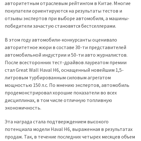
авторитетным отраслевым рейтингом в Китае. Многие
покупатели ориентируются на результаты тестов и
Історії
отзывы экспертов при выборе автомобиля, а машины-
(3 678)
победители зачастую становятся бестселлерами.
Тюнинг
В этом году автомобили-конкурсанты оценивало
і
авторитетное жюри в составе 30-ти представителей
спорт
автомобильной индустрии и 50-ти авто журналистов.
(733)
После всесторонних тест-драйвов лауреатом премии
стал Great Wall Haval H6, оснащенный новейшим 1,5-
Події
литровым турбированным силовым агрегатом
(521)
мощностью 150 л.с. По мнению экспертов, автомобиль
продемонстрировал хорошие показатели во всех
Автовласнику
дисциплинах, в том числе отличную топливную
(474)
экономичность.
Автозакон
Эта награда стала подтверждением высокого
(370)
потенциала модели Haval H6, выраженная в результатах
продаж. Так, в течение последних четырех месяцев объем
Автошоу