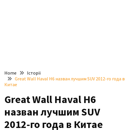
доступний
з
п’ятьма
різними
двигунами
У
рф
почали
масово
Home
Історії
шукати
Great Wall Haval H6 назван лучшим SUV 2012-го года в
в
Китае
інтернеті
Great Wall Haval H6
“як
злити
назван лучшим SUV
бензин”
2012-го года в Китае
Scania