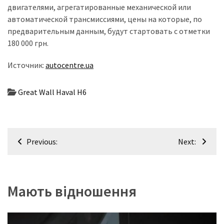
двигателями, агрегатированные механической или
автоматической трансмиссиями, цены на которые, по
предварительным данным, будут стартовать с отметки
180 000 грн.
Источник:
autocentre.ua
Great Wall Haval H6
Навігація
Previous:
Next:
записів
Мають відношення