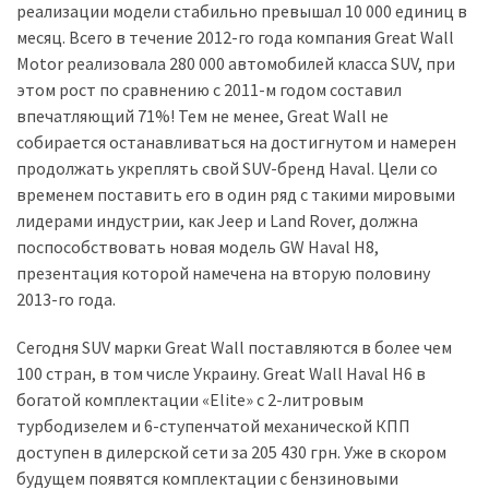
реализации модели стабильно превышал 10 000 единиц в
(358)
месяц. Всего в течение 2012-го года компания Great Wall
Головне
Motor реализовала 280 000 автомобилей класса SUV, при
(324)
этом рост по сравнению с 2011-м годом составил
впечатляющий 71%! Тем не менее, Great Wall не
Тест-
собирается останавливаться на достигнутом и намерен
драйв
продолжать укреплять свой SUV-бренд Haval. Цели со
(212)
временем поставить его в один ряд с такими мировыми
лидерами индустрии, как Jeep и Land Rover, должна
Без
поспособствовать новая модель GW Haval H8,
рубрики
презентация которой намечена на вторую половину
(142)
2013-го года.
Сегодня SUV марки Great Wall поставляются в более чем
100 стран, в том числе Украину. Great Wall Haval H6 в
богатой комплектации «Elite» с 2-литровым
турбодизелем и 6-ступенчатой механической КПП
доступен в дилерской сети за 205 430 грн. Уже в скором
будущем появятся комплектации с бензиновыми