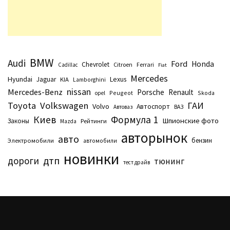
BMW
Audi
Ford
Honda
Chevrolet
Citroen
Ferrari
Cadillac
Fiat
Mercedes
Hyundai
Lexus
Jaguar
KIA
Lamborghini
nissan
Mercedes-Benz
Porsche
Renault
Peugeot
Skoda
opel
Toyota
Volkswagen
ГАИ
Volvo
Автоспорт
Автоваз
ВАЗ
Киев
Формула 1
Шпионские фото
Законы
Рейтинги
Маzda
авторынок
авто
бензин
Электромобили
автомобили
новинки
дтп
дороги
тюнинг
тест драйв