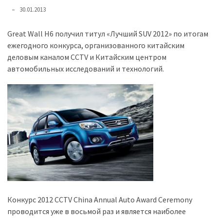
представила
30.01.2013
найсучасніші
вантажівки
Great Wall H6 получил титул «Лучший SUV 2012» по итогам
для
ежегодного конкурса, организованного китайским
військових
деловым каналом CCTV и Китайским центром
автомобильных исследований и технологий.
Нова
Honda
Prelude:
гібридний
камбек
MOST
USED
CATEGORIES
Новинки
Конкурс 2012 CCTV China Annual Auto Award Ceremony
авто
проводится уже в восьмой раз и является наиболее
(6 037)