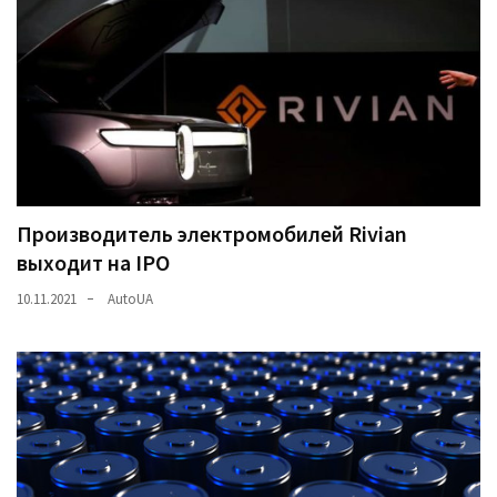
(358)
Головне
(324)
Тест-
драйв
(212)
Производитель электромобилей Rivian
Без
выходит на IPO
рубрики
(142)
10.11.2021
AutoUA