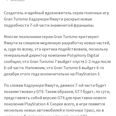
представила
найсучасніші
вантажівки
Создатель и идейный вдохновитель серии гоночных игр
для
Gran Turismo Кадзунори Ямаути раскрыл новые
військових
подробности 7-ой части знаменитой франшизы.
Многие поклонники серии Gran Turismo критикуют
Нова
Ямаути за слишком медленную разработку новых частей,
Honda
и, судя по всему, эта критика подействовала, поскольку
Prelude:
генеральный директор компании Polyphony Digital
гібридний
сообщил, что Gran Turismo 7 выйдет спустя 1-2 года после
камбек
6-ой части. Напомним, что Gran Turismo 6 выйдет 6-го
декабря этого года исключительно на PlayStation 3.
MOST
USED
По словам Кадзунори Ямаути, движок 7-ой части будет
CATEGORIES
позаимствован у GT6. Таким образом, GT7 будет, по сути,
представлять собой версию GT6 для приставки нового
Новинки
поколения PlayStation 4. Скорее всего, в игре появятся
авто
несколько новых автомобилей и гоночных трасс, но в
(6 037)