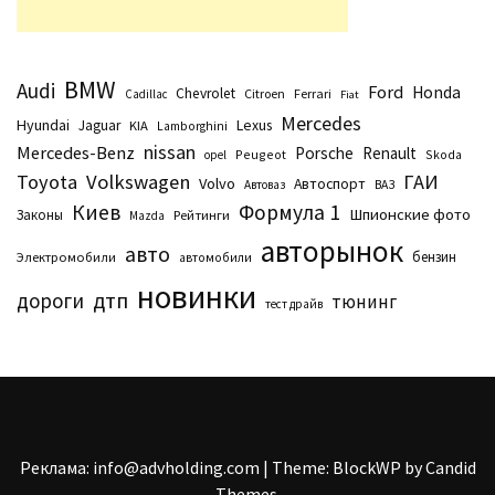
BMW
Audi
Ford
Honda
Chevrolet
Citroen
Ferrari
Cadillac
Fiat
Mercedes
Hyundai
Lexus
Jaguar
KIA
Lamborghini
nissan
Mercedes-Benz
Porsche
Renault
Peugeot
Skoda
opel
Toyota
Volkswagen
ГАИ
Volvo
Автоспорт
Автоваз
ВАЗ
Киев
Формула 1
Шпионские фото
Законы
Рейтинги
Маzda
авторынок
авто
бензин
Электромобили
автомобили
новинки
дтп
дороги
тюнинг
тест драйв
Реклама: info@advholding.com
|
Theme: BlockWP by
Candid
Themes
.