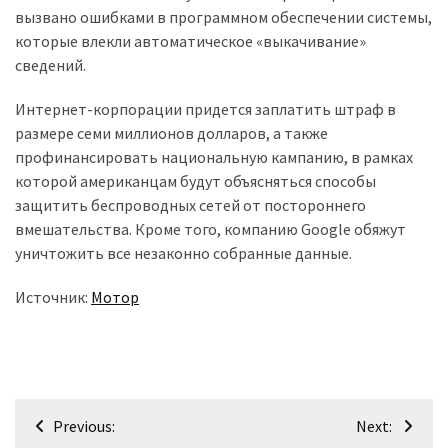
(358)
вызвано ошибками в программном обеспечении системы,
которые влекли автоматическое «выкачивание»
Головне
сведений.
(324)
Интернет-корпорации придется заплатить штраф в
Тест-
размере семи миллионов долларов, а также
драйв
профинансировать национальную кампанию, в рамках
(212)
которой американцам будут объясняться способы
защитить беспроводных сетей от постороннего
Без
вмешательства. Кроме того, компанию Google обяжут
рубрики
уничтожить все незаконно собранные данные.
(142)
Источник:
Мотор
Навігація
Previous:
Next: