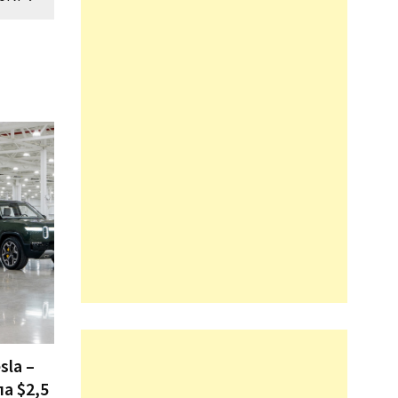
sla –
ла $2,5