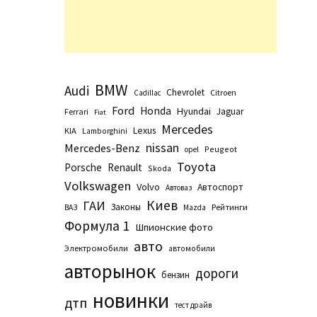
BMW
Audi
Chevrolet
Citroen
Cadillac
Ford
Honda
Hyundai
Jaguar
Ferrari
Fiat
Mercedes
Lexus
KIA
Lamborghini
nissan
Mercedes-Benz
Peugeot
opel
Toyota
Porsche
Renault
Skoda
Volkswagen
Volvo
Автоспорт
Автоваз
Киев
ГАИ
Законы
Рейтинги
ВАЗ
Маzda
Формула 1
Шпионские фото
авто
Электромобили
автомобили
авторынок
дороги
бензин
новинки
дтп
тест драйв