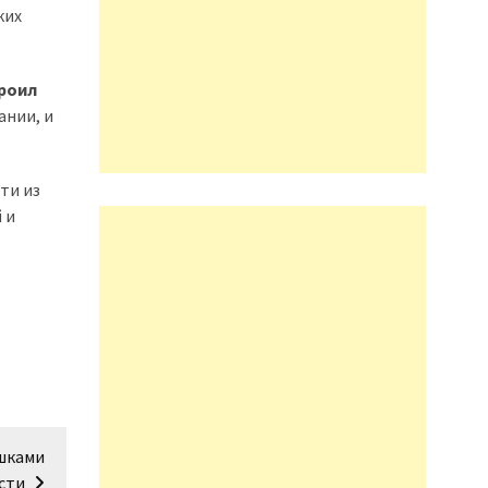
ких
троил
ании, и
ти из
 и
ушками
сти