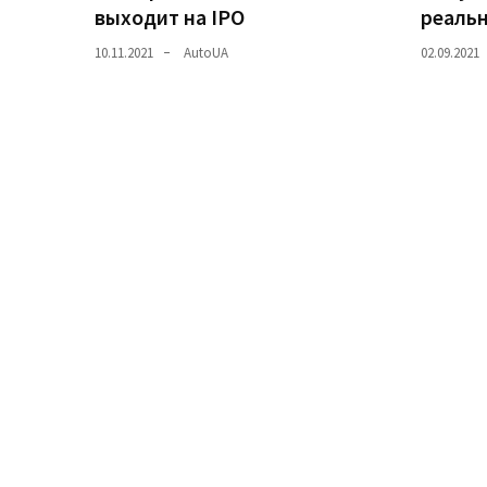
выходит на IPO
реаль
Історії
10.11.2021
AutoUA
02.09.2021
(3 678)
Тюнинг
і
спорт
(733)
Події
(521)
Автовласнику
(474)
Автозакон
(370)
Автошоу