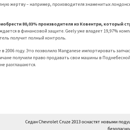
упную жертву – например, производителя знаменитых лондонс
риобрести 80,03% производителя из Ковентри, который с
нуждается в финансовой защите. Geely уже владеет 19,97% комп
итель получит полный контроль.
в 2006 году. Это позволило Manganese импортировать запчас
гличане получили право продавать свои машины в Поднебесной
 не разглашаются.
Седан Chevrolet Cruze 2013 оснастят новыми под
безопасно