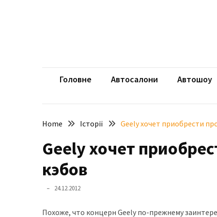
Skip
Skip
to
to
content
content
НЕДАВНІ
ЗАПИСИ
aut
Автомоб
Розкішний
і
Головне
Автосалони
Автошоу
потужний:
електромобіль
Bentley
Home
Історії
Geely хочет приобрести пр
Torcal
Geely хочет приобре
Нарешті
презентували
кэбов
новий
BMW
24.12.2012
X5
Neue
Похоже, что концерн Geely по-прежнему заинтер
Klasse