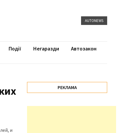
AUTONEWS
Події
Негаразди
Автозакон
ких
РЕКЛАМА
лей, и