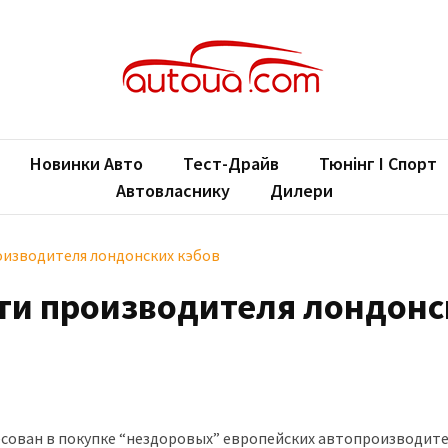
oUA.com
ільні новини
Новинки Авто
Тест-Драйв
Тюнінг І Спорт
Автовласнику
Дилери
оизводителя лондонских кэбов
сти производителя лондонс
есован в покупке “нездоровых” европейских автопроизводите