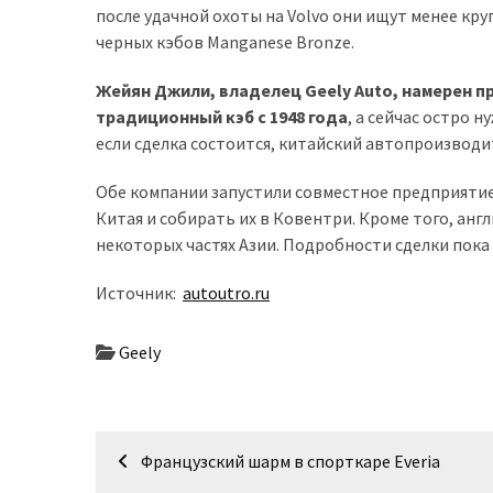
после удачной охоты на Volvo они ищут менее кр
доступний
черных кэбов Manganese Bronze.
з
п’ятьма
Жейян Джили, владелец Geely Auto, намерен п
різними
традиционный кэб с 1948 года
, а сейчас остро 
двигунами
если сделка состоится, китайский автопроизвод
У
Обе компании запустили совместное предприятие 
рф
Китая и собирать их в Ковентри. Кроме того, ан
почали
некоторых частях Азии. Подробности сделки пока
масово
шукати
Источник:
autoutro.ru
в
інтернеті
Geely
“як
злити
бензин”
Навігація
Французский шарм в спорткаре Everia
Scania
записів