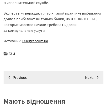
(358)
в исполнительной службе.
Эксперты утверждают, что к такой практике выбивания
Головне
долгов прибегают не только банки, но и ЖЭКи и ОСББ,
(324)
которые массово начали требовать долги
Тест-
за коммунальные услуги.
драйв
Источник:
Telegraf.com.ua
(212)
Без
ГАИ
рубрики
(142)
Навігація
Previous:
Next:
записів
Мають відношення