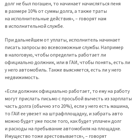
долг не был погашен, то начинает начисляться пеня
в размере 10% от суммы долга, а также траты
Історії
на исполнительные действия», – говорят нам
(3 678)
в исполнительной службе.
Тюнинг
При дальнейшем от уплаты, исполнитель начинает
і
писать запросы во всевозможные службы. Например
спорт
в налоговую, чтобы определить работает ли
(733)
официально должник, или в ГАИ, чтобы понять, есть ли
у него автомобиль. Также выясняется, есть ли у него
Події
недвижимость.
(521)
«Если должник официально работает, то ему на работу
Автовласнику
могут прислать письмо с просьбой вычесть из зарплаты
(474)
часть долга (обычно это 20%), если у него есть машина,
то ГАИ ее увезет на штрафплощадку, и забрать авто
Автозакон
можно будет уже после того, как будет уплачен долг
(370)
и расходы на пребывание автомобиля на площадке.
Автошоу
Имущество тоже арестовывается», – говорят