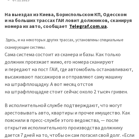
представила
найсучасніші
На выездах из Киева, Бориспольском КП, Одесском
вантажівки
и на больших трассах ГАИ ловит должников, сканируя
для
номера их авто, сообщает
Telegraf.com.ua
.
військових
Здесь, и на некоторых других трассах, установлены специальные
Нова
сканирующие системы.
Honda
Сама система состоит из сканера и базы. Как только
Prelude:
должник проезжает мимо, его номера сканируют
гібридний
и передают на пост ГАИ, где автомобиль останавливают,
камбек
высаживают пассажиров и отправляют саму машину
на штрафплощадку. А вот месяц отстоя
на штрафплощадке стоит сейчас около 2 тысяч гривен.
MOST
USED
В исполнительной службе подтверждают, что могут
CATEGORIES
арестовывать авто, квартиры и прочее имущество. Как
пояснили в пресс-службе этого ведомства, — после
Новинки
открытия исполнительного производства должнику
авто
дается 7 дней на то, чтобы он сам погасил свой долг. «Если
(6 037)