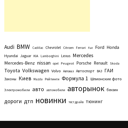
BMW
Audi
Ford
Honda
Chevrolet
Citroen
Ferrari
Cadillac
Fiat
Mercedes
Hyundai
Lexus
Jaguar
KIA
Lamborghini
nissan
Mercedes-Benz
Porsche
Renault
Peugeot
Skoda
opel
Toyota
Volkswagen
ГАИ
Volvo
Автоспорт
Автоваз
ВАЗ
Киев
Формула 1
Шпионские фото
Законы
Рейтинги
Маzda
авторынок
авто
бензин
Электромобили
автомобили
новинки
дтп
дороги
тюнинг
тест драйв