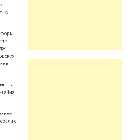
в
г-ну
х форм
оде
едж
торских
авив
ляется
дизайна
ением
ебели с