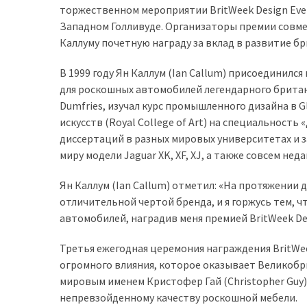
торжественном мероприятии BritWeek Design Even
доступний
Западном Голливуде. Организаторы премии совмес
з
Каллуму почетную награду за вклад в развитие бр
п’ятьма
різними
В 1999 году Ян Каллум (Ian Callum) присоединилс
двигунами
для роскошных автомобилей легендарного британс
Dumfries, изучал курс промышленного дизайна в Gl
У
искусств (Royal College of Art) на специальность
рф
диссертаций в разных мировых университетах и з
почали
миру модели Jaguar XK, XF, XJ, а также совсем не
масово
шукати
Ян Каллум (Ian Callum) отметил: «На протяжении
в
отличительной чертой бренда, и я горжусь тем, ч
інтернеті
автомобилей, наградив меня премией BritWeek Des
“як
злити
Третья ежегодная церемония награждения BritWe
бензин”
огромного влияния, которое оказывает Великобри
мировым именем Кристофер Гай (Christopher Guy)
Scania
непревзойденному качеству роскошной мебели.