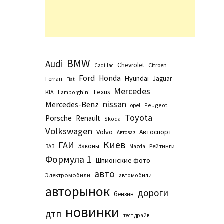
BMW
Audi
Chevrolet
Citroen
Cadillac
Ford
Honda
Hyundai
Jaguar
Ferrari
Fiat
Mercedes
Lexus
KIA
Lamborghini
nissan
Mercedes-Benz
Peugeot
opel
Toyota
Porsche
Renault
Skoda
Volkswagen
Volvo
Автоспорт
Автоваз
Киев
ГАИ
Законы
Рейтинги
ВАЗ
Маzda
Формула 1
Шпионские фото
авто
Электромобили
автомобили
авторынок
дороги
бензин
новинки
дтп
тест драйв