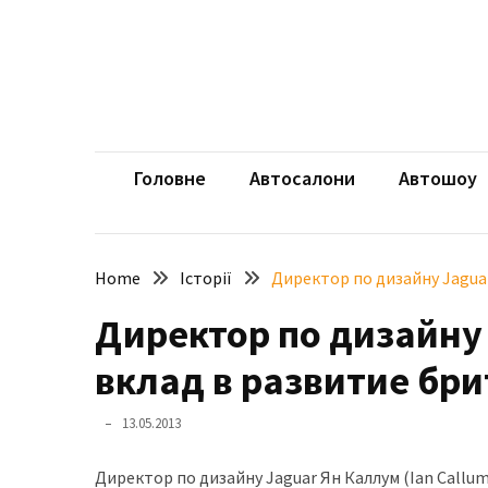
Skip
Skip
to
to
content
content
НЕДАВНІ
ЗАПИСИ
aut
Автомоб
Розкішний
і
Головне
Автосалони
Автошоу
потужний:
електромобіль
Bentley
Home
Історії
Директор по дизайну Jagua
Torcal
Директор по дизайну
Нарешті
презентували
вклад в развитие бр
новий
BMW
13.05.2013
X5
Neue
Директор по дизайну Jaguar Ян Каллум (Ian Callu
Klasse