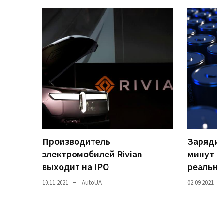
Історії
(3 678)
Тюнинг
і
спорт
(733)
Події
(521)
Производитель
Заряди
Автовласнику
электромобилей Rivian
минут 
(474)
выходит на IPO
реаль
Автозакон
10.11.2021
AutoUA
02.09.2021
(370)
Автошоу