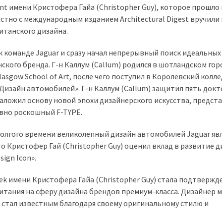
t имени Кристофера Гайа (Christopher Guy), которое прошло 
тно с международным изданием Architectural Digest вручили 
итанского дизайна.
я к команде Jaguar и сразу начал непрерывный поиск идеальны
кого бренда. Г-н Каллум (Callum) родился в шотландском гор
asgow School of Art, после чего поступил в Королевский колл
 «Дизайн автомобилей». Г-н Каллум (Callum) защитил пять док
аложил основу новой эпохи дизайнерского искусства, предст
давно роскошный F-TYPE.
 долгого времени великолепный дизайн автомобилей Jaguar яв
то Кристофер Гай (Christopher Guy) оценил вклад в развитие 
ign Icon».
ek имени Кристофера Гайа (Christopher Guy) стала подтвержд
тания на сферу дизайна брендов премиум-класса. Дизайнер м
 стал известным благодаря своему оригинальному стилю и