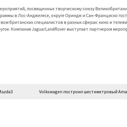
 мероприятий, посвященных творческому союзу Великобритани
граммы в Лос-Анджелесе, округе Ориндж и Сан-Франциско гос
твом британских специалистов в разных сферах: кино и телев
ругое. Компания JaguarLandRover выступает партнером мероп
Mazda3
Volkswagen построил шестиметровый Ama