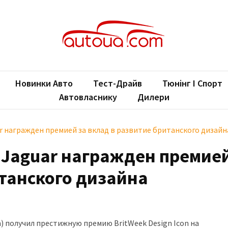
oUA.com
ільні новини
Новинки Авто
Тест-Драйв
Тюнінг І Спорт
Автовласнику
Дилери
r награжден премией за вклад в развитие британского дизайн
 Jaguar награжден премией
итанского дизайна
m) получил престижную премию BritWeek Design Icon на