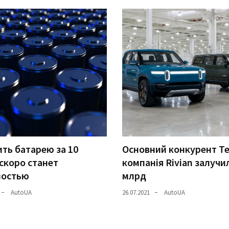
ть батарею за 10
Основний конкурент Te
скоро станет
компанія Rivian залучи
ностью
млрд
AutoUA
26.07.2021
AutoUA