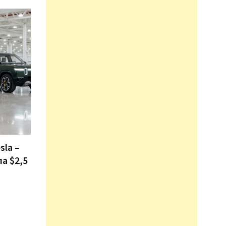
sla –
ла $2,5