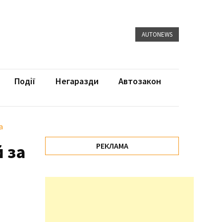
AUTONEWS
Події
Негаразди
Автозакон
а
 за
РЕКЛАМА