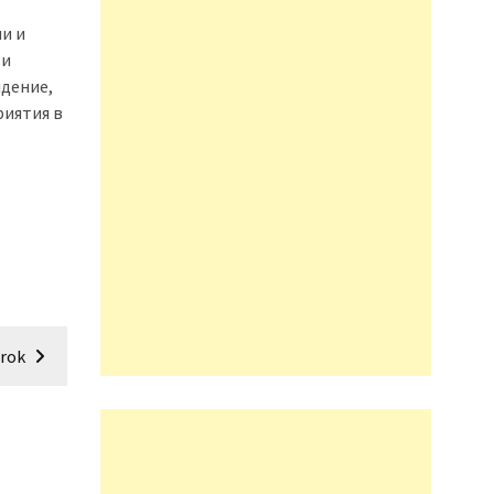
и и
ти
идение,
риятия в
rok