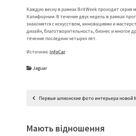
представила
найсучасніші
Каждую весну в рамках BritWeek проходит серия
вантажівки
Калифорнии. В течение двух недель в рамках про
для
знакомятся с искусством, инновациями и мастерс
військових
дизайн, благотворительность, бизнес и многое д
течение последних четырех лет.
Нова
Honda
Источник:
InfoCar
Prelude:
гібридний
Jaguar
камбек
Навігація
MOST
Первые шпионские фото интерьера новой 
USED
записів
CATEGORIES
Новинки
Мають відношення
авто
(6 037)