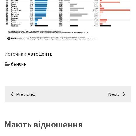
Источник:
АвтоЦентр
бензин
Навігація
Previous:
Next:
записів
Мають відношення