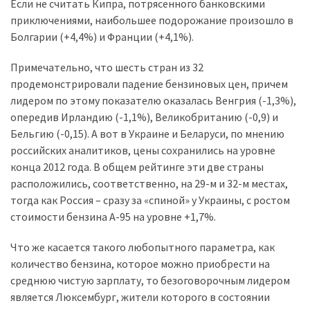
Если не считать Кипра, потрясенного банковскими
приключениями, наибольшее подорожание произошло в
Історії
Болгарии (+4,4%) и Франции (+4,1%).
(3 678)
Примечательно, что шесть стран из 32
Тюнинг
продемонстрировали падение бензиновых цен, причем
і
лидером по этому показателю оказалась Венгрия (-1,3%),
спорт
опередив Ирландию (-1,1%), Великобританию (-0,9) и
(733)
Бельгию (-0,15). А вот в Украине и Беларуси, по мнению
российских аналитиков, цены сохранились на уровне
Події
конца 2012 года. В общем рейтинге эти две страны
(521)
расположились, соответственно, на 29-м и 32-м местах,
тогда как Россия – сразу за «спиной» у Украины, с ростом
Автовласнику
стоимости бензина А-95 на уровне +1,7%.
(474)
Что же касается такого любопытного параметра, как
Автозакон
количество бензина, которое можно приобрести на
(370)
среднюю чистую зарплату, то безоговорочным лидером
является Люксембург, жители которого в состоянии
Автошоу