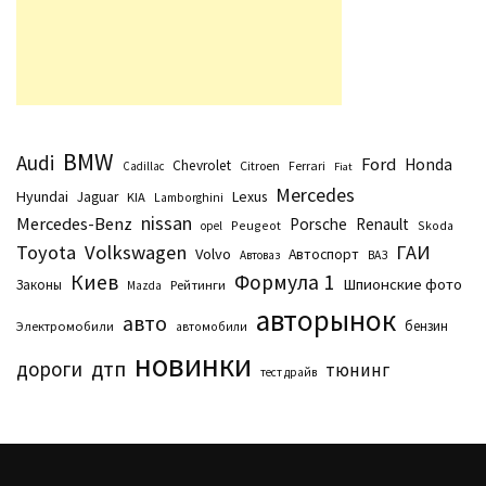
BMW
Audi
Ford
Honda
Chevrolet
Citroen
Ferrari
Cadillac
Fiat
Mercedes
Hyundai
Lexus
Jaguar
KIA
Lamborghini
nissan
Mercedes-Benz
Porsche
Renault
Peugeot
Skoda
opel
Toyota
Volkswagen
ГАИ
Volvo
Автоспорт
Автоваз
ВАЗ
Киев
Формула 1
Шпионские фото
Законы
Рейтинги
Маzda
авторынок
авто
бензин
Электромобили
автомобили
новинки
дтп
дороги
тюнинг
тест драйв