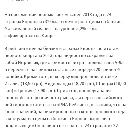
представила
найсучасніші
вантажівки
На протяжении первых трех месяцев 2013 года в 24
для
странах Европы из 32 был отмечен рост цены на бензин.
військових
Максимальный скачек – на уровне 5,2% – был
зафиксирован на Кипре.
Нова
В рейтинге цен на бензин в странах Европы по итогам
Honda
первого квартала 2013 года лидерство сохраняет за
Prelude:
собой Норвегия, где стоимость литра топлива типа А-95
гібридний
в пересчете на гривны составляет порядка 20 гривен 40
камбек
копейки. Кроме того, в пятерку лидеров вошли также
Италия (18,50 грн), Нидерланды (18,20 грн), Швеция (18,00
MOST
грн) и Греция (17,90 грн). При этом, проведя анализ
USED
европейского розничного рынка, эксперты российского
CATEGORIES
рейтингового агентства «РИА Рейтинг», выяснили, что на
фоне значений, зафиксированных в конце прошлого года,
Новинки
к концу марта цены на бензин в Европе выросли в
авто
подавляющем большинстве стран – в 24 странах из 32.
(6 037)