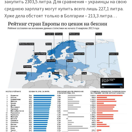
закупить 2303,5 литра. Для сравнения – украинцы на свою
(358)
среднюю зарплату могут купить всего лишь 227,1 литра.
Хуже дела обстоят только в Болгарии – 213,3 литра…
Головне
(324)
Тест-
драйв
(212)
Без
рубрики
(142)