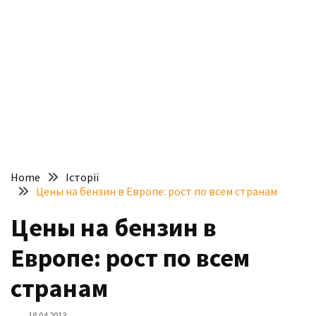
доступний
з
п’ятьма
різними
двигунами
У
рф
почали
масово
Home
Історії
шукати
Цены на бензин в Европе: рост по всем странам
в
інтернеті
Цены на бензин в
“як
Европе: рост по всем
злити
бензин”
странам
Scania
18.04.2013