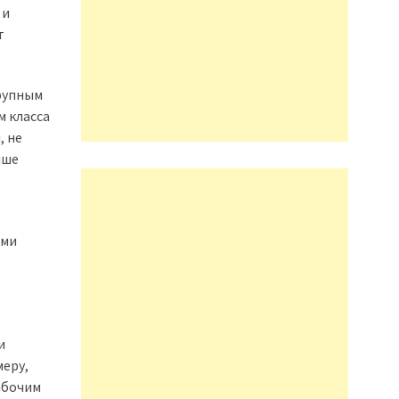
 и
т
крупным
м класса
, не
чше
еми
и
меру,
абочим