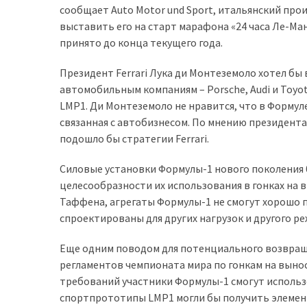
сообщает Auto Motor und Sport, итальянский пр
доступний
выставить его на старт марафона «24 часа Ле-Ман
з
принято до конца текущего года.
п’ятьма
різними
Президент Ferrari Лука ди Монтеземоло хотел бы
двигунами
автомобильным компаниям – Porsche, Audi и Toyo
LMP1. Ди Монтеземоло не нравится, что в Формуле-
У
связанная с автобизнесом. По мнению президент
рф
подошло бы стратегии Ferrari.
почали
масово
Силовые установки Формулы-1 нового поколения 
шукати
целесообразности их использования в гонках на 
в
Таффена, агрегаты Формулы-1 не смогут хорошо пр
інтернеті
спроектированы для других нагрузок и другого р
“як
злити
Еще одним поводом для потенциального возвращ
бензин”
регламентов чемпионата мира по гонкам на выно
требований участники Формулы-1 смогут использ
Scania
спортпрототипы LMP1 могли бы получить элемен