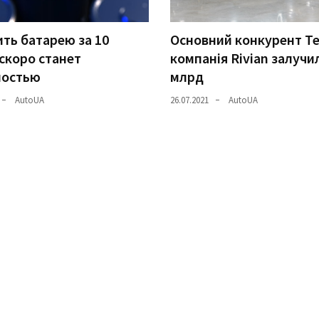
ть батарею за 10
Основний конкурент Te
скоро станет
компанія Rivian залучи
ностью
млрд
AutoUA
26.07.2021
AutoUA