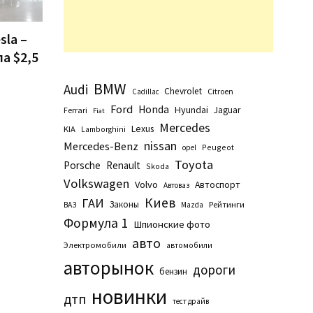
sla –
ла $2,5
BMW
Audi
Chevrolet
Citroen
Cadillac
Ford
Honda
Hyundai
Jaguar
Ferrari
Fiat
Mercedes
Lexus
KIA
Lamborghini
nissan
Mercedes-Benz
Peugeot
opel
Toyota
Porsche
Renault
Skoda
Volkswagen
Volvo
Автоспорт
Автоваз
Киев
ГАИ
Законы
Рейтинги
ВАЗ
Маzda
Формула 1
Шпионские фото
авто
Электромобили
автомобили
авторынок
дороги
бензин
новинки
дтп
тест драйв