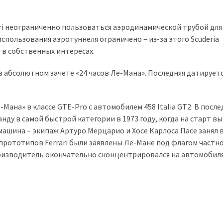
ri неограниченно пользоваться аэродинамической трубой для
спользования аэротуннеля ограничено – из-за этого Scuderia
 в собственных интересах.
 в абсолютном зачете «24 часов Ле-Мана». Последняя датируетс
е-Мана» в классе GTE-Pro с автомобилем 458 Italia GT2. В посл
ду в самой быстрой категории в 1973 году, когда на старт в
 машина – экипаж Артуро Мерцарио и Хосе Карлоса Пасе занял 
 прототипов Ferrari были заявлены Ле-Мане под флагом частн
роизводитель окончательно сконцентрировался на автомобиля