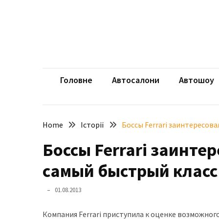
Skip
Skip
to
to
content
content
НЕДАВНІ
ЗАПИСИ
aut
Автомоб
Розкішний
і
Головне
Автосалони
Автошоу
потужний:
електромобіль
Bentley
Home
Історії
Боссы Ferrari заинтересов
Torcal
Боссы Ferrari заинте
Нарешті
презентували
самый быстрый класс
новий
BMW
01.08.2013
X5
Neue
Компания Ferrari приступила к оценке возможног
Klasse