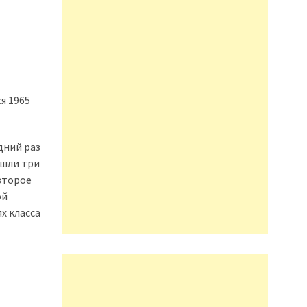
я 1965
едний раз
ышли три
второе
ой
х класса