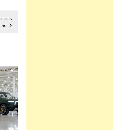
ботать
чно