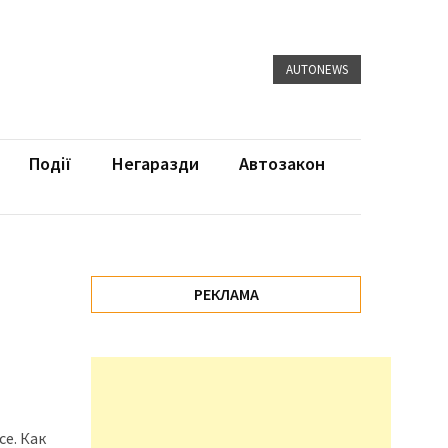
AUTONEWS
Події
Негаразди
Автозакон
РЕКЛАМА
е. Как