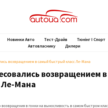
oUA.com
ільні новини
Новинки Авто
Тест-Драйв
Тюнінг І Спорт
Автовласнику
Дилери
ались возвращением в самый быстрый класс Ле-Мана
ресовались возвращением в
 Ле-Мана
о возвращения в гонки на выносливость в самом быстром класс