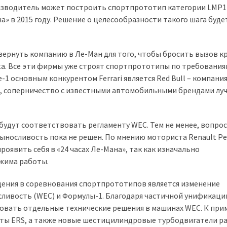
оизводитель может построить спортпрототип категории LMP1
а» в 2015 году. Решение о целесообразности такого шага буде
 вернуть компанию в Ле-Ман для того, чтобы бросить вызов 
ta. Все эти фирмы уже строят спортпрототипы по требования
1 основным конкурентом Ferrari является Red Bull – компания
а, соперничество с известными автомобильными брендами лу
будут соответствовать регламенту WEC. Тем не менее, вопрос
выносливость пока не решен. По мнению моториста Renault Р
оявить себя в «24 часах Ле-Мана», так как изначально
ежима работы.
ения в соревнования спортпрототипов является изменение
сливость (WEC) и Формулы-1. Благодаря частичной унификаци
овать отдельные технические решения в машинах WEC. К при
ты ERS, а также новые шестицилиндровые турбодвигатели р