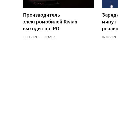
(358)
Производитель
Заряди
Головне
электромобилей Rivian
минут 
(324)
выходит на IPO
реаль
Тест-
10.11.2021
AutoUA
02.09.2021
драйв
(212)
Без
рубрики
(142)