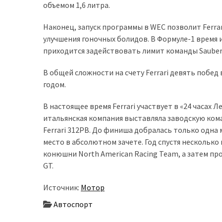
представила
объемом 1,6 литра.
найсучасніші
вантажівки
Наконец, запуск программы в WEC позволит Ferra
для
улучшения гоночных болидов. В Формуле-1 время и
військових
приходится задействовать лимит команды Sauber
Нова
В общей сложности на счету Ferrari девять побед
Honda
годом.
Prelude:
гібридний
В настоящее время Ferrari участвует в «24 часах Л
камбек
итальянская компания выставляла заводскую коман
Ferrari 312PB. До финиша добралась только одна
место в абсолютном зачете. Год спустя несколько
MOST
конюшни North American Racing Team, а затем п
USED
GT.
CATEGORIES
Источник:
Мотор
Новинки
Автоспорт
авто
(6 037)