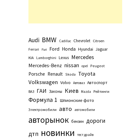
BMW
Audi
Chevrolet
Citroen
Cadillac
Ford
Honda
Hyundai
Jaguar
Ferrari
Fiat
Mercedes
Lexus
KIA
Lamborghini
nissan
Mercedes-Benz
Peugeot
opel
Toyota
Porsche
Renault
Skoda
Volkswagen
Volvo
Автоспорт
Автоваз
Киев
ГАИ
Законы
Рейтинги
ВАЗ
Маzda
Формула 1
Шпионские фото
авто
Электромобили
автомобили
авторынок
дороги
бензин
новинки
дтп
тест драйв