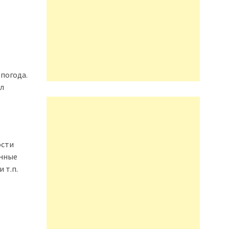
погода.
ул
ости
онные
 т.п.