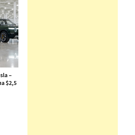
sla –
ла $2,5