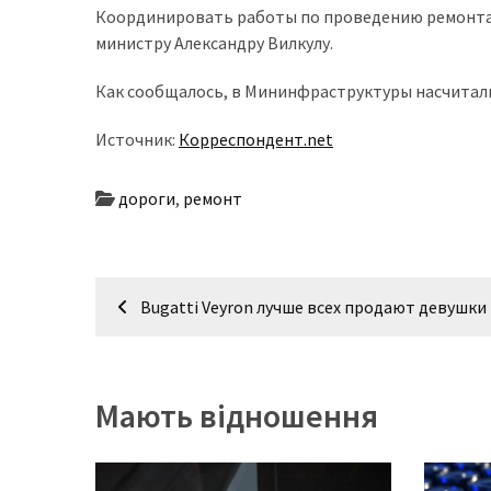
представила
Координировать работы по проведению ремонта
найсучасніші
министру Александру Вилкулу.
вантажівки
для
Как сообщалось, в Мининфраструктуры насчитали 
військових
Источник:
Корреспондент.net
Нова
Honda
дороги
,
ремонт
Prelude:
гібридний
камбек
Навігація
Bugatti Veyron лучше всех продают девушки
записів
MOST
USED
CATEGORIES
Мають відношення
Новинки
авто
(6 037)