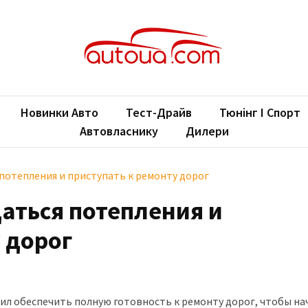
oUA.com
ільні новини
Новинки Авто
Тест-Драйв
Тюнінг І Спорт
Автовласнику
Дилери
потепления и приступать к ремонту дорог
аться потепления и
 дорог
л обеспечить полную готовность к ремонту дорог, чтобы на