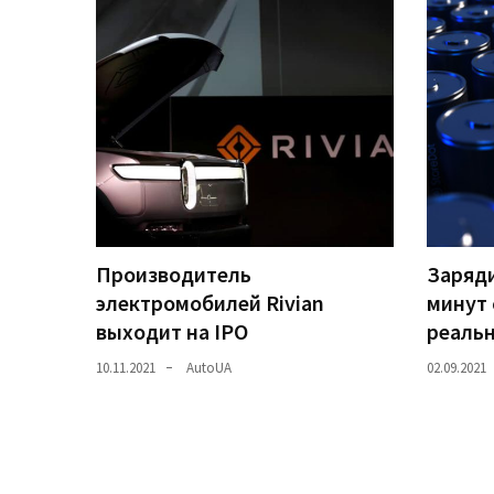
Історії
(3 678)
Тюнинг
і
спорт
(733)
Події
Производитель
Заряди
(521)
электромобилей Rivian
минут 
Автовласнику
выходит на IPO
реаль
(474)
10.11.2021
AutoUA
02.09.2021
Автозакон
(370)
Автошоу