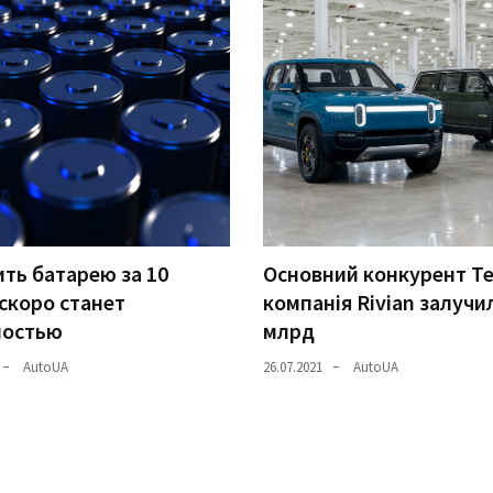
ть батарею за 10
Основний конкурент Te
скоро станет
компанія Rivian залучи
ностью
млрд
AutoUA
26.07.2021
AutoUA