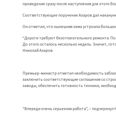
проведение сразу после наступления для этого б
доступний
з
Соответствующее поручение Азаров дал накануне
п’ятьма
різними
Он отметил, что нынешняя зима устроила большо
двигунами
“Дороги требуют безотлагательного ремонта. Поэ
У
До этого осталось несколько недель. Значит, гото
рф
Николай Азаров.
почали
масово
шукати
Премьер-министр отметил необходимость заблаг
в
заключить соответствующие соглашения со стро
інтернеті
заводы, обеспечить готовность техники, необход
“як
злити
бензин”
“Впереди очень серьезная работа”, – подчеркнул 
Scania