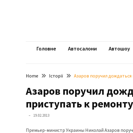
Skip
Skip
to
to
content
content
НЕДАВНІ
ЗАПИСИ
aut
Автомоб
Розкішний
і
Головне
Автосалони
Автошоу
потужний:
електромобіль
Bentley
Home
Історії
Азаров поручил дождаться 
Torcal
Азаров поручил дожд
Нарешті
презентували
приступать к ремонту
новий
BMW
19.02.2013
X5
Neue
Премьер-министр Украины Николай Азаров поручи
Klasse