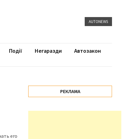
AUTONEWS
Події
Негаразди
Автозакон
РЕКЛАМА
чать его