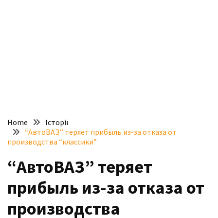
доступний
з
п’ятьма
різними
двигунами
У
рф
почали
масово
Home
Історії
шукати
“АвтоВАЗ” теряет прибыль из-за отказа от
в
производства “классики”
інтернеті
“АвтоВАЗ” теряет
“як
злити
прибыль из-за отказа от
бензин”
производства
Scania