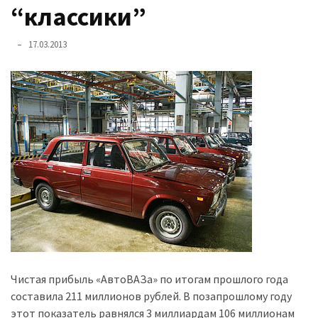
представила
“классики”
найсучасніші
вантажівки
17.03.2013
для
військових
Нова
Honda
Prelude:
гібридний
камбек
MOST
USED
CATEGORIES
Чистая прибыль «АвтоВАЗа» по итогам прошлого года
Новинки
составила 211 миллионов рублей. В позапрошлому году
авто
этот показатель равнялся 3 миллиардам 106 миллионам
(6 037)