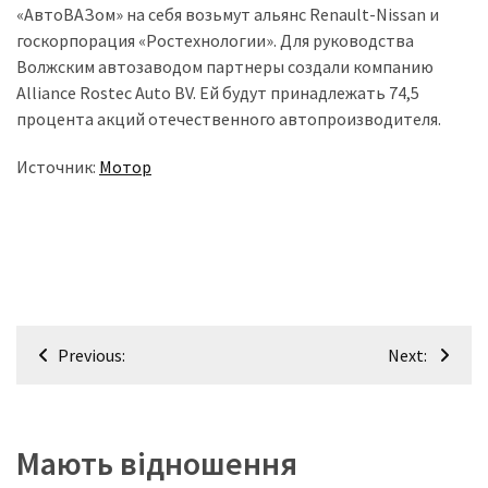
(358)
«АвтоВАЗом» на себя возьмут альянс Renault-Nissan и
госкорпорация «Ростехнологии». Для руководства
Головне
Волжским автозаводом партнеры создали компанию
(324)
Alliance Rostec Auto BV. Ей будут принадлежать 74,5
процента акций отечественного автопроизводителя.
Тест-
драйв
Источник:
Мотор
(212)
Без
рубрики
(142)
Навігація
Previous:
Next:
записів
Мають відношення