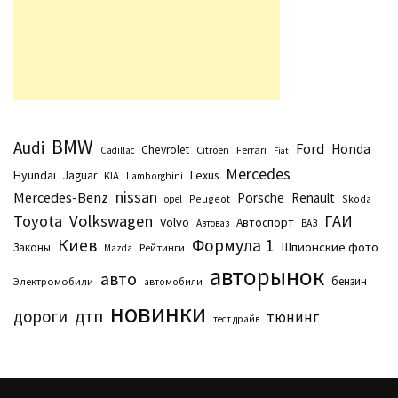
BMW
Audi
Ford
Honda
Chevrolet
Citroen
Ferrari
Cadillac
Fiat
Mercedes
Hyundai
Lexus
Jaguar
KIA
Lamborghini
nissan
Mercedes-Benz
Porsche
Renault
Peugeot
Skoda
opel
Toyota
Volkswagen
ГАИ
Volvo
Автоспорт
Автоваз
ВАЗ
Киев
Формула 1
Шпионские фото
Законы
Рейтинги
Маzda
авторынок
авто
бензин
Электромобили
автомобили
новинки
дтп
дороги
тюнинг
тест драйв