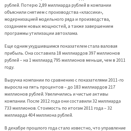
рублей. Потерю 2,89 миллиарда рублей в компании
объяснили снятием с производства «классики»,
Історії
модернизацией модельного ряда и производства,
(3 678)
созданием новых мощностей, а также завершением
Тюнинг
программы утилизации автохлама.
і
Еще одним ухудшившимся показателем стала валовая
спорт
прибыль. Она составила 18 миллиардов 397 миллионов
(733)
рублей – на 1 миллиард 795 миллионов меньше, чем в 2011
Події
году.
(521)
Выручка компании по сравнению с показателями 2011-го
Автовласнику
выросла на пять процентов – до 183 миллиардов 217
(474)
миллионов рублей. Увеличились и чистые активы
компании. После 2012 года они составили 32 миллиарда
Автозакон
733 миллионов. Стоимость по итогам 2011 года – 32
(370)
миллиарда 404 миллиона рублей.
Автошоу
В декабре прошлого года стало известно, что управление