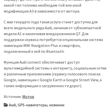
какой тип топлива необходим той или иной
Історії
модификации A3 в зависимости от мотора.
(3 678)
С мая текущего года такая услуга станет доступна для
Тюнинг
всего модельного ряда Audi, начиная от субкомпактной
і
модели A1 и заканчивая внедорожником Q7. Для
спорт
поддержки сервиса потребуется опциональная система
(733)
навигации MMI Navigation Plus и смартфон,
подключенный к ней по Bluetooth.
Події
(521)
Функция Audi connect обеспечивает доступ
мультимедийной системы к интернету, социальным сетям
Автовласнику
и различным приложениям (сервису голосового поиска
(474)
Google, навигации с Google Earth и Google Street View, а
также информации о загруженности дорог).
Автозакон
(370)
Источник:
Мотор
Audi
,
GPS-навигаторы
,
новинки
Автошоу