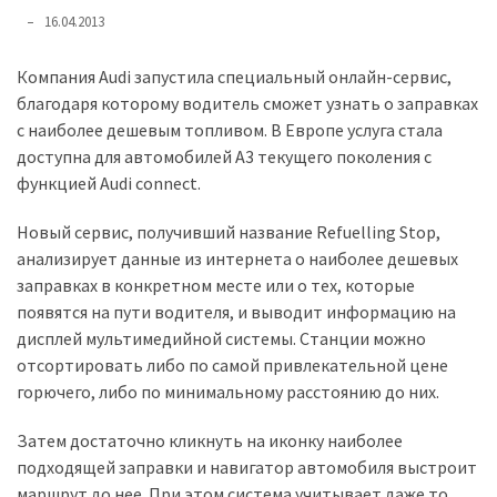
представила
16.04.2013
найсучасніші
вантажівки
Компания Audi запустила специальный онлайн-сервис,
для
благодаря которому водитель сможет узнать о заправках
військових
с наиболее дешевым топливом. В Европе услуга стала
доступна для автомобилей A3 текущего поколения с
Нова
функцией Audi connect.
Honda
Prelude:
Новый сервис, получивший название Refuelling Stop,
гібридний
анализирует данные из интернета о наиболее дешевых
камбек
заправках в конкретном месте или о тех, которые
появятся на пути водителя, и выводит информацию на
дисплей мультимедийной системы. Станции можно
MOST
USED
отсортировать либо по самой привлекательной цене
CATEGORIES
горючего, либо по минимальному расстоянию до них.
Новинки
Затем достаточно кликнуть на иконку наиболее
авто
подходящей заправки и навигатор автомобиля выстроит
(6 037)
маршрут до нее. При этом система учитывает даже то,