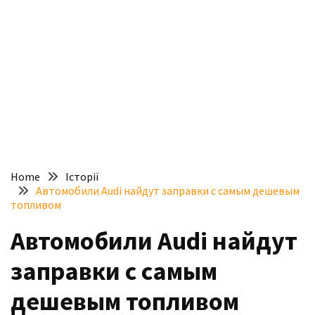
доступний
з
п’ятьма
різними
двигунами
У
рф
почали
масово
Home
Історії
шукати
Автомобили Audi найдут заправки с самым дешевым
в
топливом
інтернеті
Автомобили Audi найдут
“як
злити
заправки с самым
бензин”
дешевым топливом
Scania