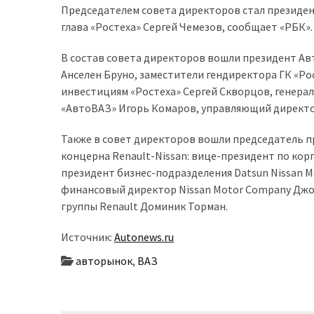
Председателем совета директоров стал президент
доступний
глава «Ростеха» Сергей Чемезов, сообщает «РБК».
з
п’ятьма
В состав совета директоров вошли президент Ав
різними
Анселен Бруно, заместители гендиректора ГК «Р
двигунами
инвестициям «Ростеха» Сергей Скворцов, генера
«АвтоВАЗ» Игорь Комаров, управляющий директор
У
рф
Также в совет директоров вошли председатель 
почали
концерна Renault-Nissan: вице-президент по кор
масово
президент бизнес-подразделения Datsun Nissan 
шукати
финансовый директор Nissan Motor Company Дж
в
группы Renault Доминик Торман.
інтернеті
“як
Источник:
Autonews.ru
злити
авторынок
,
ВАЗ
бензин”
Scania