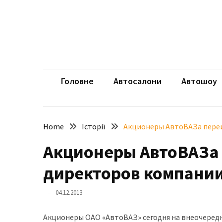
Skip
Skip
to
to
content
content
НЕДАВНІ
ЗАПИСИ
aut
Автомоб
Розкішний
і
Головне
Автосалони
Автошоу
потужний:
електромобіль
Bentley
Home
Історії
Акционеры АвтоВАЗа переи
Torcal
Акционеры АвтоВАЗа 
Нарешті
презентували
директоров компани
новий
BMW
04.12.2013
X5
Neue
Акционеры ОАО «АвтоВАЗ» сегодня на внеочеред
Klasse