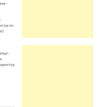
еля –
»
ектор по
АО
вице-
и
директор