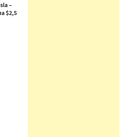
sla –
ла $2,5