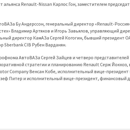
 альянса Renault-Nissan Карлос Гон, заместителем председат
тоВАЗа Бу Андерссон, генеральный директор «Renault-Россия
остех» Владимир Артяков и Игорь Завьялов, управляющий дир
льный директор КамАЗа Сергей Когогин, бывший президент О
 Sberbank CIB Рубен Варданян.
профкома АвтоВАЗа Сергей Зайцев и четверо представителей
поративной стратегии и планированию Renault Серж Йоккоз, 
Motor Company Венсан Кобе, исполнительный вице-президент 
озеф Питер и исполнительный вице-президент, финансовый 