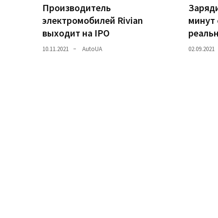
Производитель
Заряди
электромобилей Rivian
минут 
Історії
выходит на IPO
реаль
(3 678)
10.11.2021
AutoUA
02.09.2021
Тюнинг
і
спорт
(733)
Події
(521)
Автовласнику
(474)
Автозакон
(370)
Автошоу