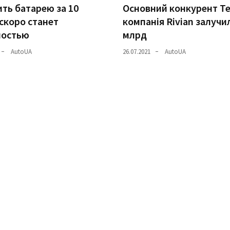
ть батарею за 10
Основний конкурент Te
скоро станет
компанія Rivian залучи
ностью
млрд
AutoUA
26.07.2021
AutoUA