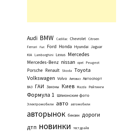
BMW
Audi
Chevrolet
Citroen
Cadillac
Ford
Honda
Hyundai
Jaguar
Ferrari
Fiat
Mercedes
Lexus
KIA
Lamborghini
nissan
Mercedes-Benz
Peugeot
opel
Toyota
Porsche
Renault
Skoda
Volkswagen
Volvo
Автоспорт
Автоваз
Киев
ГАИ
Законы
Рейтинги
ВАЗ
Маzda
Формула 1
Шпионские фото
авто
Электромобили
автомобили
авторынок
дороги
бензин
новинки
дтп
тест драйв