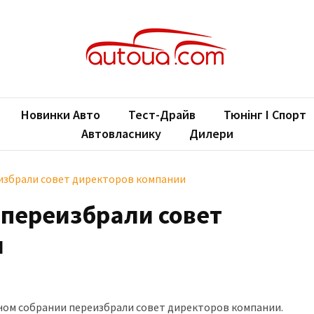
oUA.com
ільні новини
Новинки Авто
Тест-Драйв
Тюнінг І Спорт
Автовласнику
Дилери
збрали совет директоров компании
переизбрали совет
и
ном собрании переизбрали совет директоров компании.