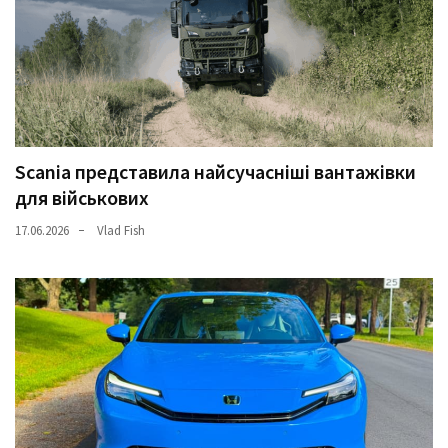
Історії
(3 678)
Тюнинг
і
спорт
Scania представила найсучасніші вантажівки
(733)
для військових
Події
17.06.2026
Vlad Fish
(521)
Автовласнику
(474)
Автозакон
(370)
Автошоу