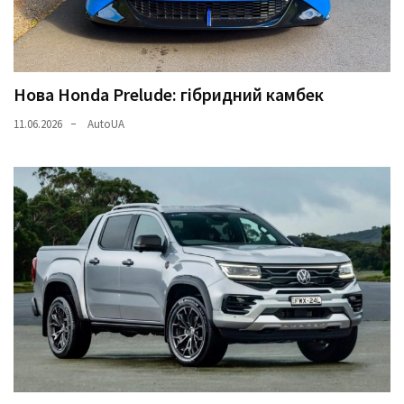
(358)
Головне
(324)
Нова Honda Prelude: гібридний камбек
Тест-
11.06.2026
AutoUA
драйв
(212)
Без
рубрики
(142)