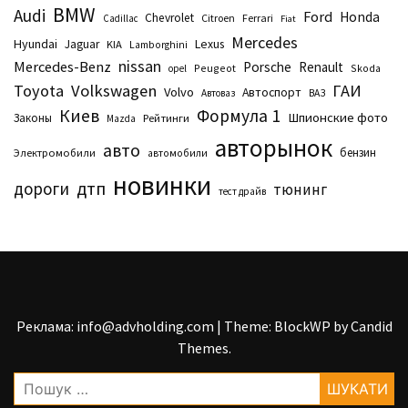
BMW
Audi
Ford
Honda
Chevrolet
Citroen
Ferrari
Cadillac
Fiat
Mercedes
Hyundai
Lexus
Jaguar
KIA
Lamborghini
nissan
Mercedes-Benz
Porsche
Renault
Peugeot
Skoda
opel
Toyota
Volkswagen
ГАИ
Volvo
Автоспорт
Автоваз
ВАЗ
Киев
Формула 1
Шпионские фото
Законы
Рейтинги
Маzda
авторынок
авто
бензин
Электромобили
автомобили
новинки
дтп
дороги
тюнинг
тест драйв
Реклама: info@advholding.com
|
Theme: BlockWP by
Candid
Themes
.
Пошук: