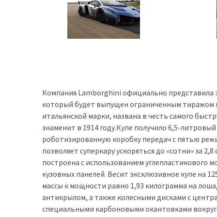
Історії
(3 678)
Тюнинг
і
спорт
(733)
Компания Lamborghini официально представила эк
который будет выпущен ограниченным тиражом в 
Події
итальянской марки, названа в честь самого быст
(521)
знаменит в 1914 году.Купе получило 6,5-литровы
роботизированную коробку передач с пятью режи
Автовласнику
позволяет суперкару ускоряться до «сотни» за 2,
(474)
построена с использованием углепластикового м
кузовных панелей. Весит эксклюзивное купе на 1
Автозакон
массы к мощности равно 1,93 килограмма на лоша
(370)
антикрылом, а также колесными дисками с центр
специальными карбоновыми окантовками вокруг 
Автошоу