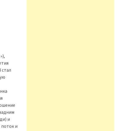
»),
етия
 стал
тую
инка
ля
ношение
 задним
ди) и
 поток и