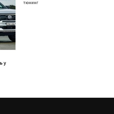
тюнинг
n
ь у