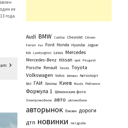
авлен
один из
13 года.
BMW
Audi
Chevrolet
Citroen
Cadillac
Ford
Honda
Hyundai
Jaguar
Ferrari
Fiat
Mercedes
Lexus
KIA
Lamborghini
nissan
Mercedes-Benz
Peugeot
opel
dam
Toyota
Porsche
Renault
Skoda
Volkswagen
Volvo
Автоспорт
Автоваз
Киев
ГАИ
Законы
Рейтинги
ВАЗ
Маzda
Формула 1
Шпионские фото
авто
Электромобили
автомобили
авторынок
дороги
бензин
новинки
дтп
тест драйв