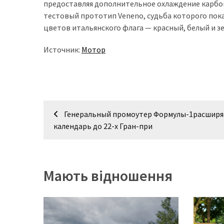
предоставляя дополнительное охлаждение карбо
(358)
тестовый прототип Veneno, судьба которого пока
цветов итальянского флага — красный, белый и зел
Головне
(324)
Источник:
Мотор
Тест-
драйв
(212)
Навігація
Без
Генеральный промоутер Формулы-1расширя
рубрики
записів
календарь до 22-х Гран-при
(142)
Мають відношення