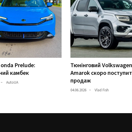
onda Prelude:
Тюнінговий Volkswage
ний камбек
Amarok скоро поступит
продаж
AutoUA
04.06.2026
Vlad Fish