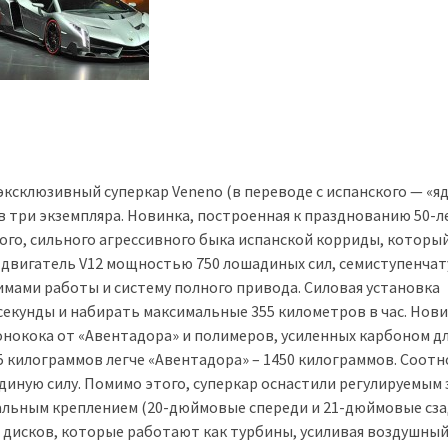
склюзивный суперкар Veneno (в переводе с испанского — «яд
три экземпляра. Новинка, построенная к празднованию 50-л
рого, сильного агрессивного быка испанской корриды, который
й двигатель V12 мощностью 750 лошадиных сил, семиступенча
мами работы и систему полного привода. Силовая установка
8 секунды и набирать максимальные 355 километров в час. Нов
онокока от «Авентадора» и полимеров, усиленных карбоном д
25 килограммов легче «Авентадора» – 1450 килограммов. Соот
диную силу. Помимо этого, суперкар оснастили регулируемым
альным креплением (20-дюймовые спереди и 21-дюймовые сза
дисков, которые работают как турбины, усиливая воздушный