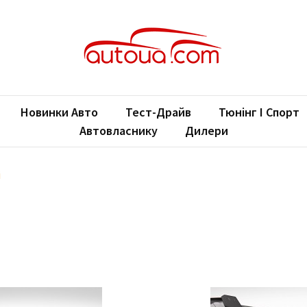
oUA.com
ільні новини
Новинки Авто
Тест-Драйв
Тюнінг І Спорт
Автовласнику
Дилери
i